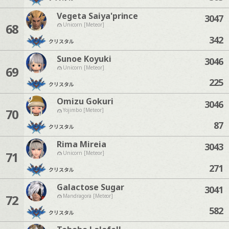
Vegeta Saiya'prince
3047
68
Unicorn [Meteor]
342
クリスタル
Sunoe Koyuki
3046
69
Unicorn [Meteor]
225
クリスタル
Omizu Gokuri
3046
70
Yojimbo [Meteor]
87
クリスタル
Rima Mireia
3043
71
Unicorn [Meteor]
271
クリスタル
Galactose Sugar
3041
72
Mandragora [Meteor]
582
クリスタル