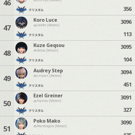
46
356
クリスタル
Koro Luce
3096
47
Valefor [Meteor]
113
クリスタル
Kuze Geqsou
3095
48
Belias [Meteor]
104
クリスタル
Audrey Step
3094
49
Unicorn [Meteor]
451
クリスタル
Ezel Greiner
3091
50
Yojimbo [Meteor]
327
クリスタル
Poko Mako
3090
51
Mandragora [Meteor]
135