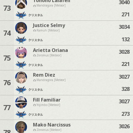
Tohoho Lalafell
3040
73
Mandragora [Meteor]
271
クリスタル
Justice Selmy
3034
74
Ramuh [Meteor]
132
クリスタル
Arietta Oriana
3028
75
Zeromus [Meteor]
221
クリスタル
Rem Diez
3027
76
Mandragora [Meteor]
328
クリスタル
Fill Familiar
3027
77
Yojimbo [Meteor]
273
クリスタル
Mako Narcissus
3026
78
Zeromus [Meteor]