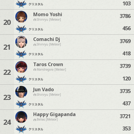
103
クリスタル
Momo Yoshi
3786
20
Shinryu [Meteor]
456
クリスタル
Comachi Dj
3769
21
Shinryu [Meteor]
418
クリスタル
Taros Crown
3739
22
Mandragora [Meteor]
120
クリスタル
Jun Vado
3735
23
Shinryu [Meteor]
437
クリスタル
Happy Gigapanda
3721
24
Belias [Meteor]
353
クリスタル