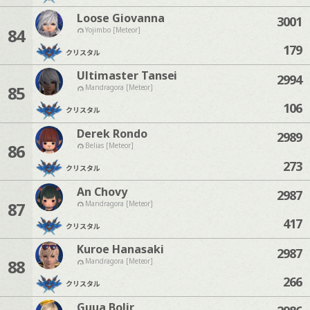
Loose Giovanna
3001
84
Yojimbo [Meteor]
179
クリスタル
Ultimaster Tansei
2994
85
Mandragora [Meteor]
106
クリスタル
Derek Rondo
2989
86
Belias [Meteor]
273
クリスタル
An Chovy
2987
87
Mandragora [Meteor]
417
クリスタル
Kuroe Hanasaki
2987
88
Mandragora [Meteor]
266
クリスタル
Guua Bolir