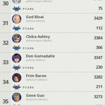
30
Mandragora [Meteor]
75
クリスタル
God Moai
3429
31
Belias [Meteor]
112
クリスタル
Chika Ashley
3384
32
Mandragora [Meteor]
306
クリスタル
Don Gomadalle
3347
33
Belias [Meteor]
230
クリスタル
Frim Baron
3282
34
Ramuh [Meteor]
211
クリスタル
Gene Guo
3273
35
Yojimbo [Meteor]