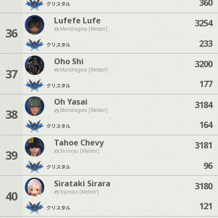
360
クリスタル
Lufefe Lufe
3254
36
Mandragora [Meteor]
233
クリスタル
Oho Shi
3200
37
Mandragora [Meteor]
177
クリスタル
Oh Yasai
3184
38
Mandragora [Meteor]
164
クリスタル
Tahoe Chevy
3181
39
Shinryu [Meteor]
96
クリスタル
Sirataki Sirara
3180
40
Yojimbo [Meteor]
121
クリスタル