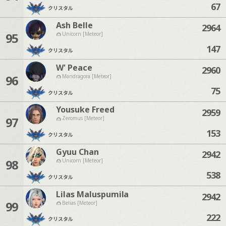
67
クリスタル
Ash Belle
2964
95
Unicorn [Meteor]
147
クリスタル
W' Peace
2960
96
Mandragora [Meteor]
75
クリスタル
Yousuke Freed
2959
97
Zeromus [Meteor]
153
クリスタル
Gyuu Chan
2942
98
Unicorn [Meteor]
538
クリスタル
Lilas Maluspumila
2942
99
Belias [Meteor]
222
クリスタル