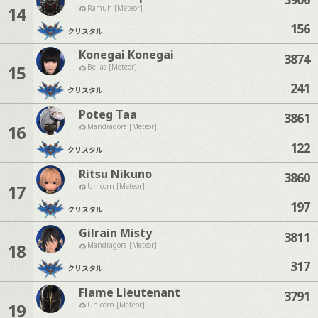
14
Ramuh [Meteor]
156
クリスタル
Konegai Konegai
3874
15
Belias [Meteor]
241
クリスタル
Poteg Taa
3861
16
Mandragora [Meteor]
122
クリスタル
Ritsu Nikuno
3860
17
Unicorn [Meteor]
197
クリスタル
Gilrain Misty
3811
18
Mandragora [Meteor]
317
クリスタル
Flame Lieutenant
3791
19
Unicorn [Meteor]