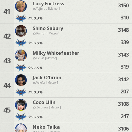
Lucy Fortress
3150
41
Yojimbo [Meteor]
310
クリスタル
Shino Sabury
3148
42
Ramuh [Meteor]
339
クリスタル
Milky Whitefeather
3143
43
Belias [Meteor]
319
クリスタル
Jack O'brian
3142
44
Valefor [Meteor]
207
クリスタル
Coco Lilin
3108
45
Zeromus [Meteor]
247
クリスタル
Neko Taika
3106
Shinryu [Meteor]