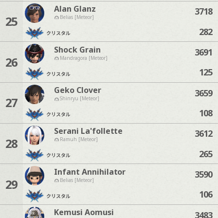
Alan Glanz
3718
25
Belias [Meteor]
282
クリスタル
Shock Grain
3691
26
Mandragora [Meteor]
125
クリスタル
Geko Clover
3659
27
Shinryu [Meteor]
108
クリスタル
Serani La'follette
3612
28
Ramuh [Meteor]
265
クリスタル
Infant Annihilator
3590
29
Belias [Meteor]
106
クリスタル
Kemusi Aomusi
3483