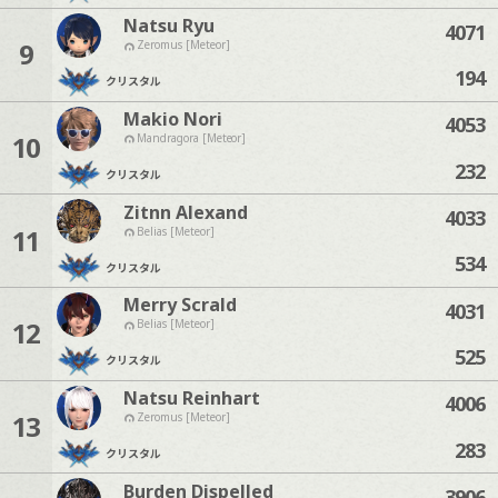
Natsu Ryu
4071
9
Zeromus [Meteor]
194
クリスタル
Makio Nori
4053
10
Mandragora [Meteor]
232
クリスタル
Zitnn Alexand
4033
11
Belias [Meteor]
534
クリスタル
Merry Scrald
4031
12
Belias [Meteor]
525
クリスタル
Natsu Reinhart
4006
13
Zeromus [Meteor]
283
クリスタル
Burden Dispelled
3906