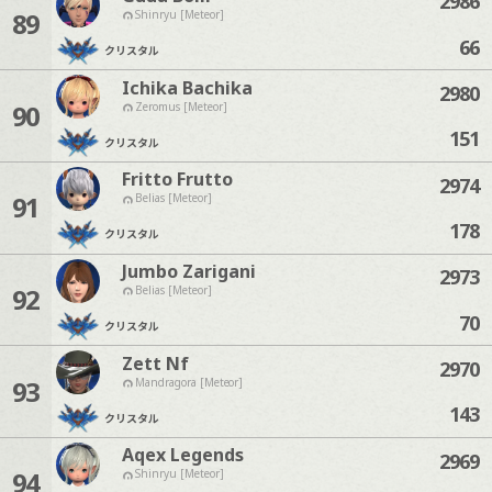
2986
89
Shinryu [Meteor]
66
クリスタル
Ichika Bachika
2980
90
Zeromus [Meteor]
151
クリスタル
Fritto Frutto
2974
91
Belias [Meteor]
178
クリスタル
Jumbo Zarigani
2973
92
Belias [Meteor]
70
クリスタル
Zett Nf
2970
93
Mandragora [Meteor]
143
クリスタル
Aqex Legends
2969
94
Shinryu [Meteor]