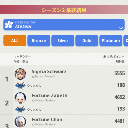
シーズン2 最終結果
Data Center
Meteor
ALL
Bronze
Silver
Gold
Platinum
キャラクター
勝ち星/ポイント
階級・階位
勝利数
Sigma Schwarz
5555
1
Belias [Meteor]
188
クリスタル
Fortune Zabeth
4692
2
Valefor [Meteor]
193
クリスタル
Fortune Chan
4481
3
Valefor [Meteor]