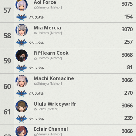
Aoi Force
3075
57
Shinryu [Meteor]
154
クリスタル
Mia Mercia
3070
58
Unicorn [Meteor]
257
クリスタル
Fifflearn Cook
3068
59
Unicorn [Meteor]
81
クリスタル
Machi Komacine
3066
60
Shinryu [Meteor]
270
クリスタル
Ululu Wrlccywrlfr
3066
61
Belias [Meteor]
239
クリスタル
Eclair Channel
3066
Shinryu [Meteor]