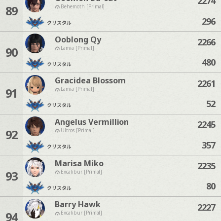
2274
89
Behemoth [Primal]
296
クリスタル
Ooblong Qy
2266
90
Lamia [Primal]
480
クリスタル
Gracidea Blossom
2261
91
Lamia [Primal]
52
クリスタル
Angelus Vermillion
2245
92
Ultros [Primal]
357
クリスタル
Marisa Miko
2235
93
Excalibur [Primal]
80
クリスタル
Barry Hawk
2227
94
Excalibur [Primal]