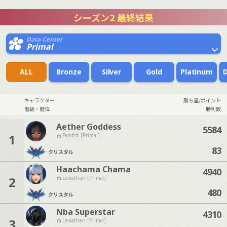
シーズン2 最終結果
Data Center
Primal
ALL
Bronze
Silver
Gold
Platinum
キャラクター
勝ち星/ポイント
階級・階位
勝利数
Aether Goddess
5584
1
Famfrit [Primal]
83
クリスタル
Haachama Chama
4940
2
Leviathan [Primal]
480
クリスタル
Nba Superstar
4310
3
Leviathan [Primal]