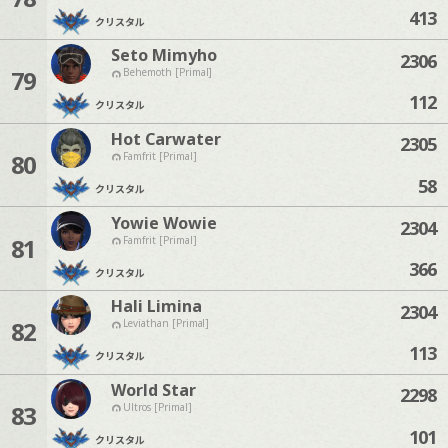
413
クリスタル
Seto Mimyho
2306
79
Behemoth [Primal]
112
クリスタル
Hot Carwater
2305
80
Famfrit [Primal]
58
クリスタル
Yowie Wowie
2304
81
Famfrit [Primal]
366
クリスタル
Hali Limina
2304
82
Leviathan [Primal]
113
クリスタル
World Star
2298
83
Ultros [Primal]
101
クリスタル