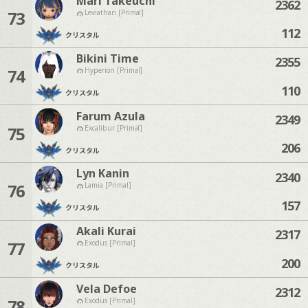
Mari Takeuchi
2362
73
Leviathan [Primal]
112
クリスタル
Bikini Time
2355
74
Hyperion [Primal]
110
クリスタル
Farum Azula
2349
75
Excalibur [Primal]
206
クリスタル
Lyn Kanin
2340
76
Lamia [Primal]
157
クリスタル
Akali Kurai
2317
77
Exodus [Primal]
200
クリスタル
Vela Defoe
2312
78
Exodus [Primal]