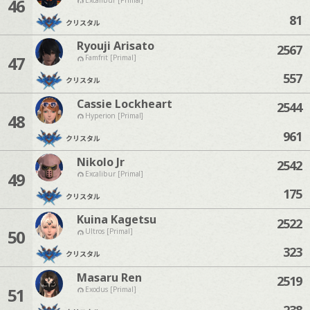
46
81
クリスタル
Ryouji Arisato
2567
47
Famfrit [Primal]
557
クリスタル
Cassie Lockheart
2544
48
Hyperion [Primal]
961
クリスタル
Nikolo Jr
2542
49
Excalibur [Primal]
175
クリスタル
Kuina Kagetsu
2522
50
Ultros [Primal]
323
クリスタル
Masaru Ren
2519
51
Exodus [Primal]
238