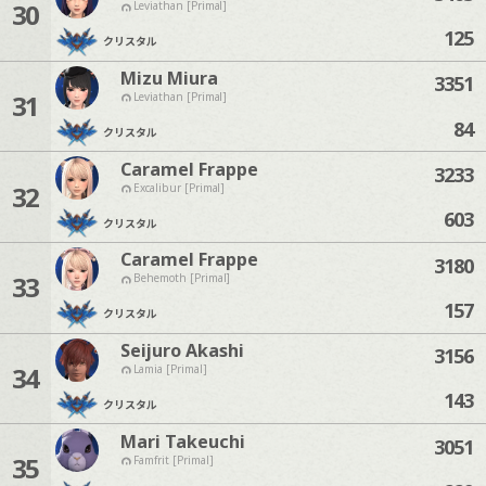
30
Leviathan [Primal]
125
クリスタル
Mizu Miura
3351
31
Leviathan [Primal]
84
クリスタル
Caramel Frappe
3233
32
Excalibur [Primal]
603
クリスタル
Caramel Frappe
3180
33
Behemoth [Primal]
157
クリスタル
Seijuro Akashi
3156
34
Lamia [Primal]
143
クリスタル
Mari Takeuchi
3051
35
Famfrit [Primal]