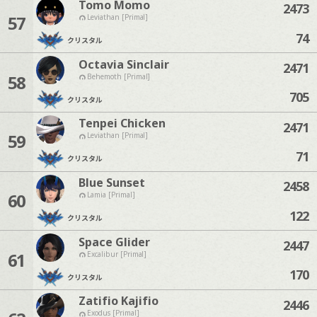
Tomo Momo
2473
57
Leviathan [Primal]
74
クリスタル
Octavia Sinclair
2471
58
Behemoth [Primal]
705
クリスタル
Tenpei Chicken
2471
59
Leviathan [Primal]
71
クリスタル
Blue Sunset
2458
60
Lamia [Primal]
122
クリスタル
Space Glider
2447
61
Excalibur [Primal]
170
クリスタル
Zatifio Kajifio
2446
Exodus [Primal]