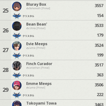
Bluray Box
3557
25
Behemoth [Primal]
154
クリスタル
Bean Bean'
3533
26
Ultros [Primal]
179
クリスタル
Evie Meeps
3524
27
Lamia [Primal]
199
クリスタル
Finch Curador
3517
28
Leviathan [Primal]
363
クリスタル
Emme Meeps
3506
29
Lamia [Primal]
222
クリスタル
Tokoyami Towa
3463