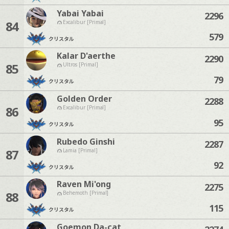
Yabai Yabai
2296
84
Excalibur [Primal]
579
クリスタル
Kalar D'aerthe
2290
85
Ultros [Primal]
79
クリスタル
Golden Order
2288
86
Excalibur [Primal]
95
クリスタル
Rubedo Ginshi
2287
87
Lamia [Primal]
92
クリスタル
Raven Mi'ong
2275
88
Behemoth [Primal]
115
クリスタル
Goemon Da-cat