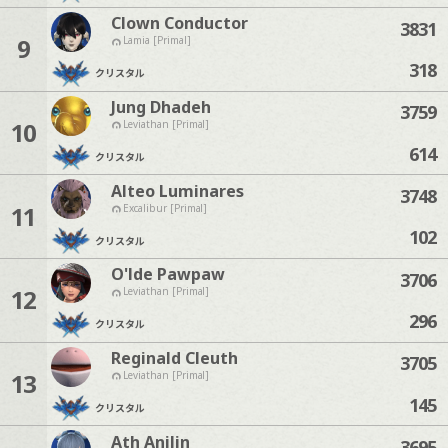
Clown Conductor
3831
9
Lamia [Primal]
318
クリスタル
Jung Dhadeh
3759
10
Leviathan [Primal]
614
クリスタル
Alteo Luminares
3748
11
Excalibur [Primal]
102
クリスタル
O'lde Pawpaw
3706
12
Leviathan [Primal]
296
クリスタル
Reginald Cleuth
3705
13
Leviathan [Primal]
145
クリスタル
Ath Anilin
3695