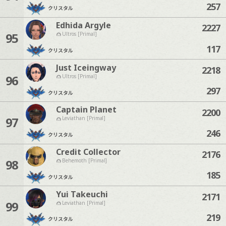
257
クリスタル
Edhida Argyle
2227
95
Ultros [Primal]
117
クリスタル
Just Iceingway
2218
96
Ultros [Primal]
297
クリスタル
Captain Planet
2200
97
Leviathan [Primal]
246
クリスタル
Credit Collector
2176
98
Behemoth [Primal]
185
クリスタル
Yui Takeuchi
2171
99
Leviathan [Primal]
219
クリスタル