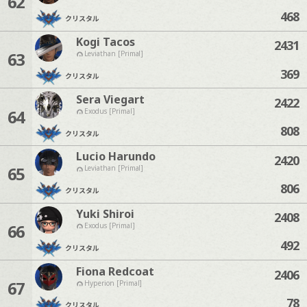
62
468
クリスタル
Kogi Tacos
2431
63
Leviathan [Primal]
369
クリスタル
Sera Viegart
2422
64
Exodus [Primal]
808
クリスタル
Lucio Harundo
2420
65
Leviathan [Primal]
806
クリスタル
Yuki Shiroi
2408
66
Exodus [Primal]
492
クリスタル
Fiona Redcoat
2406
67
Hyperion [Primal]
78
クリスタル