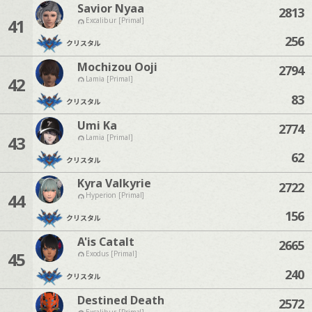
Savior Nyaa
2813
41
Excalibur [Primal]
256
クリスタル
Mochizou Ooji
2794
42
Lamia [Primal]
83
クリスタル
Umi Ka
2774
43
Lamia [Primal]
62
クリスタル
Kyra Valkyrie
2722
44
Hyperion [Primal]
156
クリスタル
A'is Catalt
2665
45
Exodus [Primal]
240
クリスタル
Destined Death
2572
Excalibur [Primal]