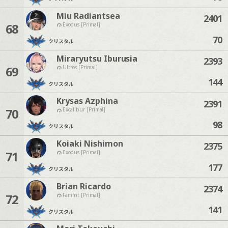
Miu Radiantsea
2401
68
Exodus [Primal]
70
クリスタル
Miraryutsu Iburusia
2393
69
Ultros [Primal]
144
クリスタル
Krysas Azphina
2391
70
Excalibur [Primal]
98
クリスタル
Koiaki Nishimon
2375
71
Exodus [Primal]
177
クリスタル
Brian Ricardo
2374
72
Famfrit [Primal]
141
クリスタル