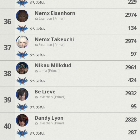
229
クリスタル
Nemx Eisenhorn
2974
36
Excalibur [Primal]
134
クリスタル
Nemx Takeuchi
2974
37
Excalibur [Primal]
97
クリスタル
Nikau Milkdud
2961
38
Lamia [Primal]
424
クリスタル
Be Lieve
2932
39
Leviathan [Primal]
95
クリスタル
Dandy Lyon
2828
40
Leviathan [Primal]
287
クリスタル