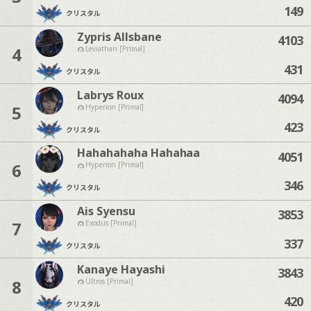
149
クリスタル
Zypris Allsbane
4103
4
Leviathan [Primal]
431
クリスタル
Labrys Roux
4094
5
Hyperion [Primal]
423
クリスタル
Hahahahaha Hahahaa
4051
6
Hyperion [Primal]
346
クリスタル
Ais Syensu
3853
7
Exodus [Primal]
337
クリスタル
Kanaye Hayashi
3843
8
Ultros [Primal]
420
クリスタル