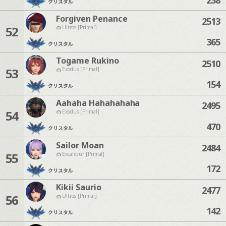
クリスタル
Forgiven Penance
2513
52
Ultros [Primal]
365
クリスタル
Togame Rukino
2510
53
Exodus [Primal]
154
クリスタル
Aahaha Hahahahaha
2495
54
Exodus [Primal]
470
クリスタル
Sailor Moan
2484
55
Excalibur [Primal]
172
クリスタル
Kikii Saurio
2477
56
Ultros [Primal]
142
クリスタル