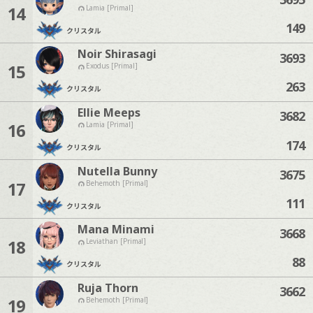
14
Lamia [Primal]
149
クリスタル
Noir Shirasagi
3693
15
Exodus [Primal]
263
クリスタル
Ellie Meeps
3682
16
Lamia [Primal]
174
クリスタル
Nutella Bunny
3675
17
Behemoth [Primal]
111
クリスタル
Mana Minami
3668
18
Leviathan [Primal]
88
クリスタル
Ruja Thorn
3662
19
Behemoth [Primal]