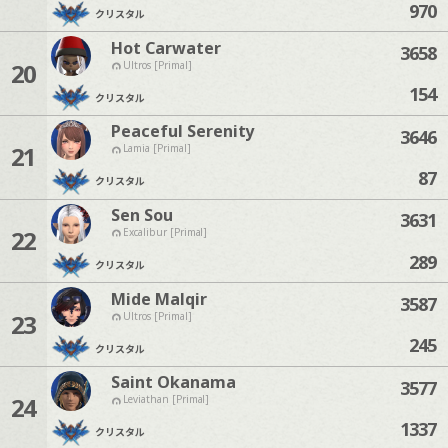
970
クリスタル
Hot Carwater
3658
20
Ultros [Primal]
154
クリスタル
Peaceful Serenity
3646
21
Lamia [Primal]
87
クリスタル
Sen Sou
3631
22
Excalibur [Primal]
289
クリスタル
Mide Malqir
3587
23
Ultros [Primal]
245
クリスタル
Saint Okanama
3577
24
Leviathan [Primal]
1337
クリスタル