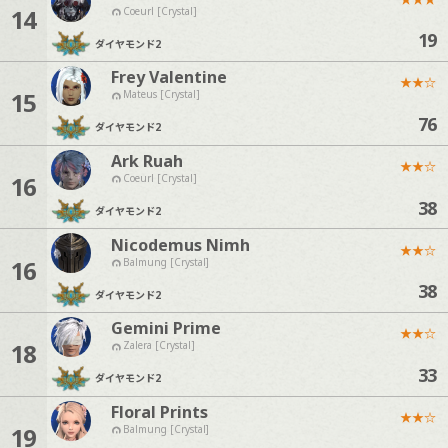
14
Coeurl [Crystal]
19
ダイヤモンド
2
Frey Valentine
★
★
☆
15
Mateus [Crystal]
76
ダイヤモンド
2
Ark Ruah
★
★
☆
16
Coeurl [Crystal]
38
ダイヤモンド
2
Nicodemus Nimh
★
★
☆
16
Balmung [Crystal]
38
ダイヤモンド
2
Gemini Prime
★
★
☆
18
Zalera [Crystal]
33
ダイヤモンド
2
Floral Prints
★
★
☆
19
Balmung [Crystal]