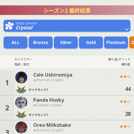
シーズン2 最終結果
Data Center
Crystal
ALL
Bronze
Silver
Gold
Platinum
キャラクター
勝ち星/ポイント
階級・階位
勝利数
Cole Ushiromiya
★
★
☆
1
Brynhildr [Crystal]
44
ダイヤモンド
1
Panda Husky
★
★
☆
2
Diabolos [Crystal]
28
ダイヤモンド
1
Oreo Milkshake
★
★
☆
3
Brynhildr [Crystal]