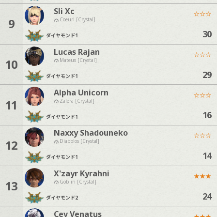
Sli Xc
☆
☆
☆
9
Coeurl [Crystal]
30
ダイヤモンド
1
Lucas Rajan
☆
☆
☆
10
Mateus [Crystal]
29
ダイヤモンド
1
Alpha Unicorn
☆
☆
☆
11
Zalera [Crystal]
16
ダイヤモンド
1
Naxxy Shadouneko
☆
☆
☆
12
Diabolos [Crystal]
14
ダイヤモンド
1
X'zayr Kyrahni
★
★
★
13
Goblin [Crystal]
24
ダイヤモンド
2
Cev Venatus
★
★
★