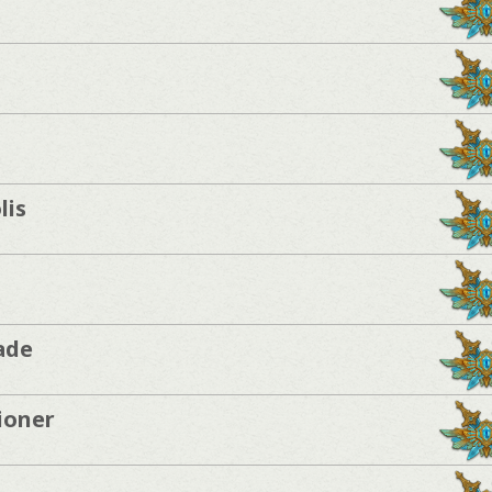
lis
ade
ioner