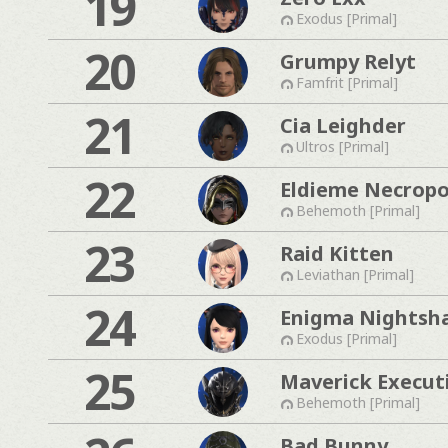
19
Exodus [Primal]
20
Grumpy Relyt
Famfrit [Primal]
21
Cia Leighder
Ultros [Primal]
22
Eldieme Necropo
Behemoth [Primal]
23
Raid Kitten
Leviathan [Primal]
24
Enigma Nightsh
Exodus [Primal]
25
Maverick Execut
Behemoth [Primal]
Bad Bunny