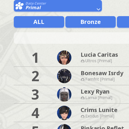
Data Center
Primal
ALL
Bronze
1
Lucia Caritas
Ultros [Primal]
2
Bonesaw Isrdy
Famfrit [Primal]
3
Lexy Ryan
Lamia [Primal]
4
Crims Lunite
Exodus [Primal]
Rinkario Reflet