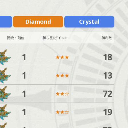
m
Diamond
Crystal
階級・階位
勝ち星/ポイント
勝利数
1
18
★
★
★
1
13
★
★
★
1
72
★
★
☆
1
19
★
★
☆