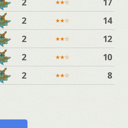
2
17
★
★
☆
2
14
★
★
☆
2
12
★
★
☆
2
10
★
★
☆
2
8
★
★
☆