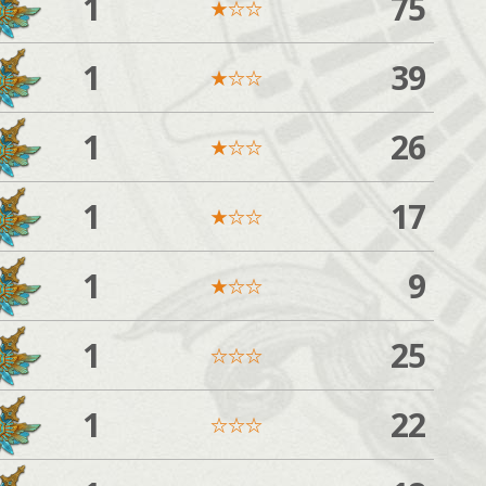
1
75
★
☆
☆
1
39
★
☆
☆
1
26
★
☆
☆
1
17
★
☆
☆
1
9
★
☆
☆
1
25
☆
☆
☆
1
22
☆
☆
☆