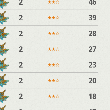
2
46
★
★
☆
2
39
★
★
☆
2
28
★
★
☆
2
27
★
★
☆
2
23
★
★
☆
2
20
★
★
☆
2
18
★
★
☆