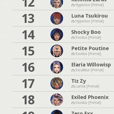
12
Hyperion [Primal]
13
Luna Tsukirou
Hyperion [Primal]
14
Shocky Boo
Exodus [Primal]
15
Petite Poutine
Exodus [Primal]
16
Elaria Willowisp
Excalibur [Primal]
17
Tiz Zy
Lamia [Primal]
18
Exiled Phoenix
Exodus [Primal]
Zero Exx