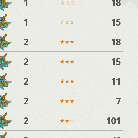
1
18
☆
☆
☆
1
15
☆
☆
☆
2
18
★
★
★
2
15
★
★
★
2
11
★
★
★
2
7
★
★
★
2
101
★
★
☆