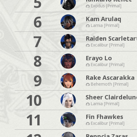
5
Exodus [Primal]
6
Kam Arulaq
Lamia [Primal]
7
Raiden Scarletar
Excalibur [Primal]
8
Erayo Lo
Excalibur [Primal]
9
Rake Ascarakka
Behemoth [Primal]
10
Sheer Clairdelun
Lamia [Primal]
11
Fin Fhawkes
Excalibur [Primal]
Renncia Zaras