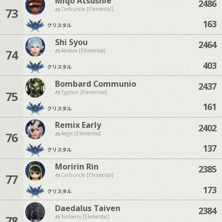
Miqo Atsushie
2486
73
Carbuncle [Elemental]
163
クリスタル
Shi Syou
2464
74
Atomos [Elemental]
403
クリスタル
Bombard Communio
2437
75
Typhon [Elemental]
161
クリスタル
Remix Early
2402
76
Aegis [Elemental]
137
クリスタル
Moririn Rin
2385
77
Carbuncle [Elemental]
173
クリスタル
Daedalus Taiven
2384
78
Tonberry [Elemental]