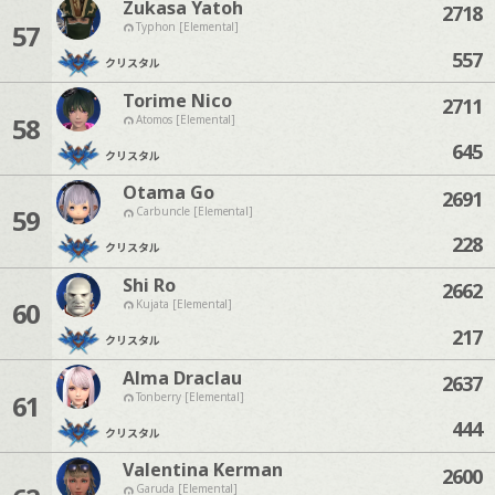
Zukasa Yatoh
2718
57
Typhon [Elemental]
557
クリスタル
Torime Nico
2711
58
Atomos [Elemental]
645
クリスタル
Otama Go
2691
59
Carbuncle [Elemental]
228
クリスタル
Shi Ro
2662
60
Kujata [Elemental]
217
クリスタル
Alma Draclau
2637
61
Tonberry [Elemental]
444
クリスタル
Valentina Kerman
2600
Garuda [Elemental]