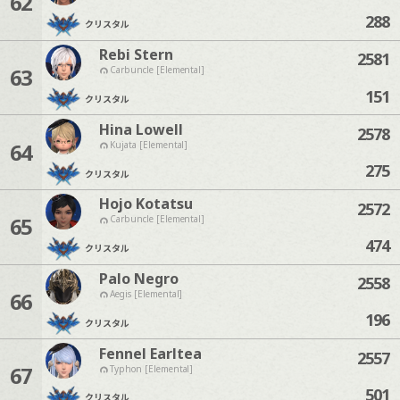
62
288
クリスタル
Rebi Stern
2581
63
Carbuncle [Elemental]
151
クリスタル
Hina Lowell
2578
64
Kujata [Elemental]
275
クリスタル
Hojo Kotatsu
2572
65
Carbuncle [Elemental]
474
クリスタル
Palo Negro
2558
66
Aegis [Elemental]
196
クリスタル
Fennel Earltea
2557
67
Typhon [Elemental]
501
クリスタル