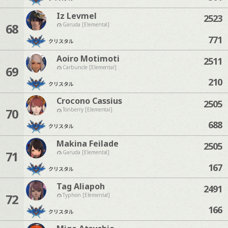
Iz Levmel
2523
68
Garuda [Elemental]
771
クリスタル
Aoiro Motimoti
2511
69
Carbuncle [Elemental]
210
クリスタル
Crocono Cassius
2505
70
Tonberry [Elemental]
688
クリスタル
Makina Feilade
2505
71
Garuda [Elemental]
167
クリスタル
Tag Aliapoh
2491
72
Typhon [Elemental]
166
クリスタル