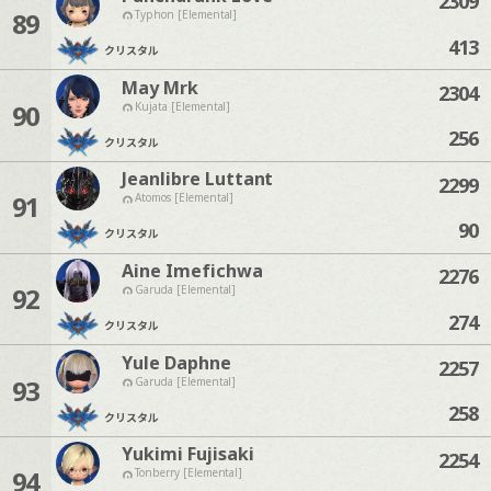
2309
89
Typhon [Elemental]
413
クリスタル
May Mrk
2304
90
Kujata [Elemental]
256
クリスタル
Jeanlibre Luttant
2299
91
Atomos [Elemental]
90
クリスタル
Aine Imefichwa
2276
92
Garuda [Elemental]
274
クリスタル
Yule Daphne
2257
93
Garuda [Elemental]
258
クリスタル
Yukimi Fujisaki
2254
94
Tonberry [Elemental]