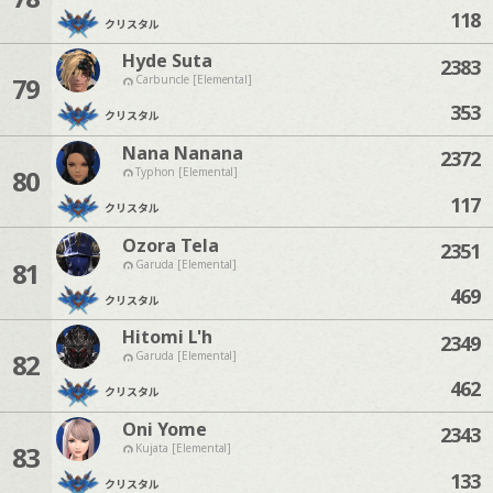
118
クリスタル
Hyde Suta
2383
79
Carbuncle [Elemental]
353
クリスタル
Nana Nanana
2372
80
Typhon [Elemental]
117
クリスタル
Ozora Tela
2351
81
Garuda [Elemental]
469
クリスタル
Hitomi L'h
2349
82
Garuda [Elemental]
462
クリスタル
Oni Yome
2343
83
Kujata [Elemental]
133
クリスタル