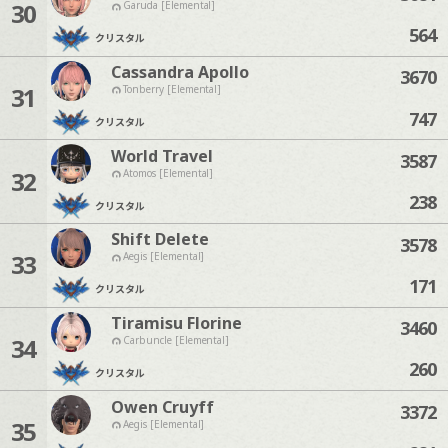
30
Garuda [Elemental]
564
クリスタル
Cassandra Apollo
3670
31
Tonberry [Elemental]
747
クリスタル
World Travel
3587
32
Atomos [Elemental]
238
クリスタル
Shift Delete
3578
33
Aegis [Elemental]
171
クリスタル
Tiramisu Florine
3460
34
Carbuncle [Elemental]
260
クリスタル
Owen Cruyff
3372
35
Aegis [Elemental]