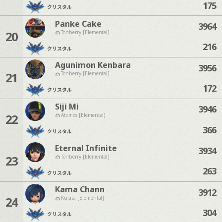
175
クリスタル
Panke Cake
3964
20
Tonberry [Elemental]
216
クリスタル
Agunimon Kenbara
3956
21
Tonberry [Elemental]
172
クリスタル
Siji Mi
3946
22
Atomos [Elemental]
366
クリスタル
Eternal Infinite
3934
23
Tonberry [Elemental]
263
クリスタル
Kama Chann
3912
24
Kujata [Elemental]
304
クリスタル