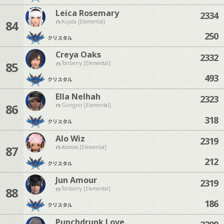
Leica Rosemary
2334
84
Kujata [Elemental]
250
クリスタル
Creya Oaks
2332
85
Tonberry [Elemental]
493
クリスタル
Ella Nelhah
2323
86
Gungnir [Elemental]
318
クリスタル
Alo Wiz
2319
87
Atomos [Elemental]
212
クリスタル
Jun Amour
2319
88
Tonberry [Elemental]
186
クリスタル
Punchdrunk Love