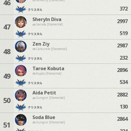
46
372
クリスタル
Sheryln Diva
2997
47
Garuda [Elemental]
519
クリスタル
Zen Ziy
2987
48
Carbuncle [Elemental]
232
クリスタル
Taroe Kobuta
2896
49
Kujata [Elemental]
534
クリスタル
Aida Petit
2882
50
Gungnir [Elemental]
130
クリスタル
Soda Blue
2864
51
Gungnir [Elemental]
224