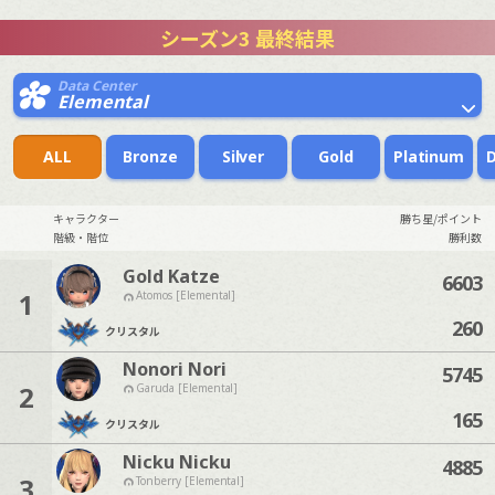
シーズン3 最終結果
Data Center
Elemental
ALL
Bronze
Silver
Gold
Platinum
キャラクター
勝ち星/ポイント
階級・階位
勝利数
Gold Katze
6603
1
Atomos [Elemental]
260
クリスタル
Nonori Nori
5745
2
Garuda [Elemental]
165
クリスタル
Nicku Nicku
4885
3
Tonberry [Elemental]