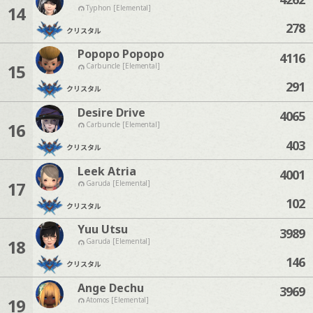
14
Typhon [Elemental]
278
クリスタル
Popopo Popopo
4116
15
Carbuncle [Elemental]
291
クリスタル
Desire Drive
4065
16
Carbuncle [Elemental]
403
クリスタル
Leek Atria
4001
17
Garuda [Elemental]
102
クリスタル
Yuu Utsu
3989
18
Garuda [Elemental]
146
クリスタル
Ange Dechu
3969
19
Atomos [Elemental]