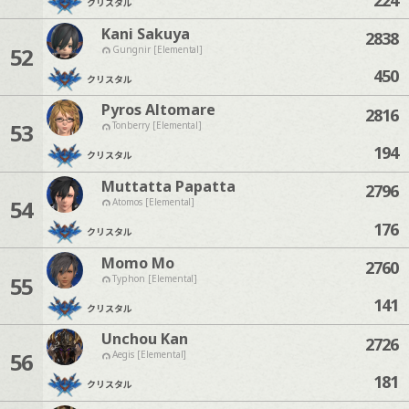
クリスタル
Kani Sakuya
2838
52
Gungnir [Elemental]
450
クリスタル
Pyros Altomare
2816
53
Tonberry [Elemental]
194
クリスタル
Muttatta Papatta
2796
54
Atomos [Elemental]
176
クリスタル
Momo Mo
2760
55
Typhon [Elemental]
141
クリスタル
Unchou Kan
2726
56
Aegis [Elemental]
181
クリスタル