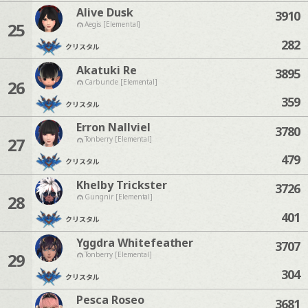
Alive Dusk
3910
25
Aegis [Elemental]
282
クリスタル
Akatuki Re
3895
26
Carbuncle [Elemental]
359
クリスタル
Erron Nallviel
3780
27
Tonberry [Elemental]
479
クリスタル
Khelby Trickster
3726
28
Gungnir [Elemental]
401
クリスタル
Yggdra Whitefeather
3707
29
Tonberry [Elemental]
304
クリスタル
Pesca Roseo
3681