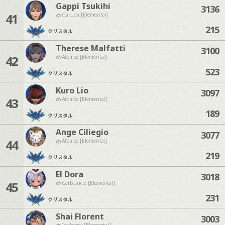
Gappi Tsukihi
3136
41
Garuda [Elemental]
215
クリスタル
Therese Malfatti
3100
42
Atomos [Elemental]
523
クリスタル
Kuro Lio
3097
43
Atomos [Elemental]
189
クリスタル
Ange Ciliegio
3077
44
Atomos [Elemental]
219
クリスタル
El Dora
3018
45
Carbuncle [Elemental]
231
クリスタル
Shai Florent
3003
Tonberry [Elemental]