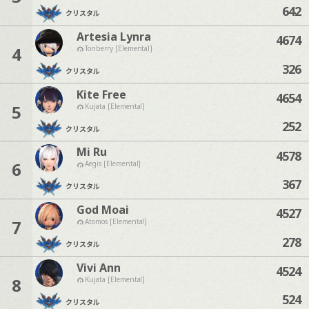
642
クリスタル
Artesia Lynra
4674
4
Tonberry [Elemental]
326
クリスタル
Kite Free
4654
5
Kujata [Elemental]
252
クリスタル
Mi Ru
4578
6
Aegis [Elemental]
367
クリスタル
God Moai
4527
7
Atomos [Elemental]
278
クリスタル
Vivi Ann
4524
8
Kujata [Elemental]
524
クリスタル