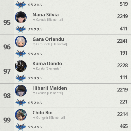
519
クリスタル
Nana Silvia
2249
95
Garuda [Elemental]
411
クリスタル
Gara Orlandu
2241
96
Carbuncle [Elemental]
191
クリスタル
Kuma Dondo
2228
97
Kujata [Elemental]
111
クリスタル
Hibarii Maiden
2219
98
Garuda [Elemental]
221
クリスタル
Chibi Bin
2214
99
Gungnir [Elemental]
465
クリスタル