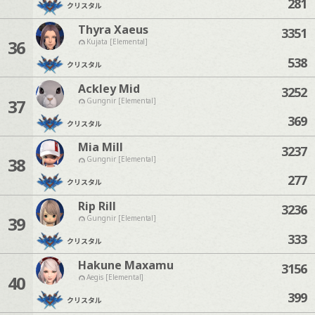
281
クリスタル
Thyra Xaeus
3351
36
Kujata [Elemental]
538
クリスタル
Ackley Mid
3252
37
Gungnir [Elemental]
369
クリスタル
Mia Mill
3237
38
Gungnir [Elemental]
277
クリスタル
Rip Rill
3236
39
Gungnir [Elemental]
333
クリスタル
Hakune Maxamu
3156
40
Aegis [Elemental]
399
クリスタル