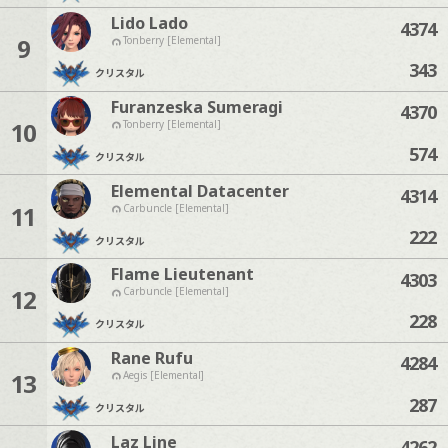
Lido Lado
4374
9
Tonberry [Elemental]
343
クリスタル
Furanzeska Sumeragi
4370
10
Tonberry [Elemental]
574
クリスタル
Elemental Datacenter
4314
11
Carbuncle [Elemental]
222
クリスタル
Flame Lieutenant
4303
12
Carbuncle [Elemental]
228
クリスタル
Rane Rufu
4284
13
Aegis [Elemental]
287
クリスタル
Laz Line
4262