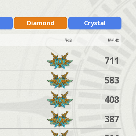
m
Diamond
Crystal
階級
勝利数
711
583
408
387