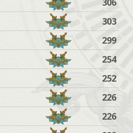
306
303
299
254
252
226
226