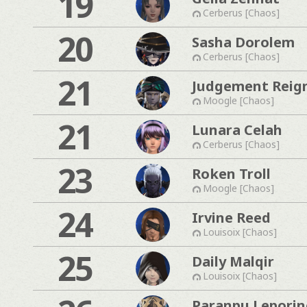
19
Cerberus [Chaos]
20
Sasha Dorolem
Cerberus [Chaos]
21
Judgement Reig
Moogle [Chaos]
21
Lunara Celah
Cerberus [Chaos]
23
Roken Troll
Moogle [Chaos]
24
Irvine Reed
Louisoix [Chaos]
25
Daily Malqir
Louisoix [Chaos]
Paranpu Leporin