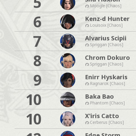
5
Moogle [Chaos]
6
Kenz-d Hunter
Louisoix [Chaos]
7
Alvarius Scipii
Spriggan [Chaos]
8
Chrom Dokuro
Spriggan [Chaos]
9
Enirr Hyskaris
Ragnarok [Chaos]
10
Baka Bao
Phantom [Chaos]
10
X'iris Catto
Cerberus [Chaos]
Edge Storm