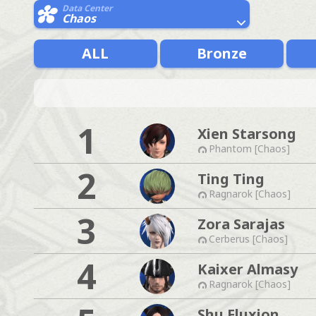
Data Center
Chaos
ALL
Bronze
1
Xien Starsong
Phantom [Chaos]
2
Ting Ting
Ragnarok [Chaos]
3
Zora Sarajas
Cerberus [Chaos]
4
Kaixer Almasy
Ragnarok [Chaos]
Shu Fluxion