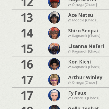
12
Omega [Chaos]
13
Ace Natsu
Moogle [Chaos]
14
Shiro Senpai
Ragnarok [Chaos]
15
Lisanna Neferi
Ragnarok [Chaos]
16
Kon Kichi
Ragnarok [Chaos]
17
Arthur Winley
Omega [Chaos]
17
Fy Faux
Cerberus [Chaos]
Gella Zenhat