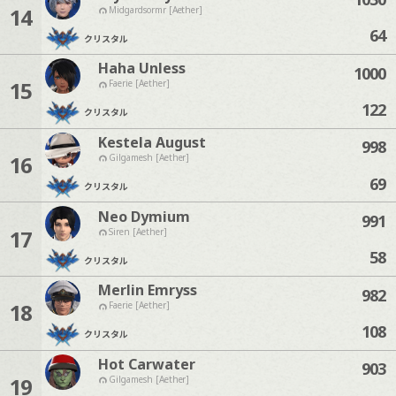
14
Midgardsormr [Aether]
64
クリスタル
Haha Unless
1000
15
Faerie [Aether]
122
クリスタル
Kestela August
998
16
Gilgamesh [Aether]
69
クリスタル
Neo Dymium
991
17
Siren [Aether]
58
クリスタル
Merlin Emryss
982
18
Faerie [Aether]
108
クリスタル
Hot Carwater
903
19
Gilgamesh [Aether]