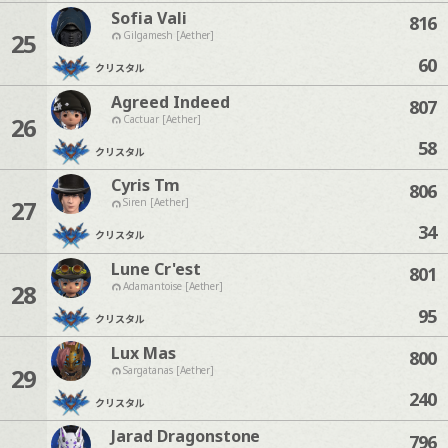
Sofia Vali
816
25
Gilgamesh [Aether]
60
クリスタル
Agreed Indeed
807
26
Cactuar [Aether]
58
クリスタル
Cyris Tm
806
27
Siren [Aether]
34
クリスタル
Lune Cr'est
801
28
Adamantoise [Aether]
95
クリスタル
Lux Mas
800
29
Sargatanas [Aether]
240
クリスタル
Jarad Dragonstone
796