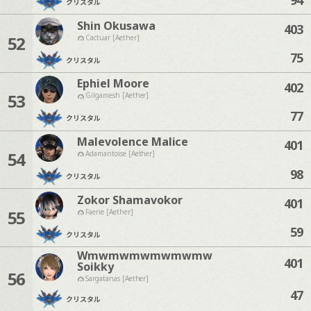
クリスタル
Shin Okusawa
403
52
Cactuar [Aether]
75
クリスタル
Ephiel Moore
402
53
Gilgamesh [Aether]
77
クリスタル
Malevolence Malice
401
54
Adamantoise [Aether]
98
クリスタル
Zokor Shamavokor
401
55
Faerie [Aether]
59
クリスタル
Wmwmwmwmwmwmw
401
Soikky
56
Sargatanas [Aether]
47
クリスタル