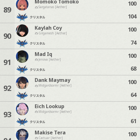
Momoko Tomoko
100
89
Sargatanas [Aether]
104
クリスタル
Kaylah Coy
100
90
Gilgamesh [Aether]
74
クリスタル
Mad Iq
100
91
Jenova [Aether]
68
クリスタル
Dank Maymay
100
92
Midgardsormr [Aether]
64
クリスタル
Eich Lookup
100
93
Midgardsormr [Aether]
61
クリスタル
Makise Tera
100
Cactuar [Aether]