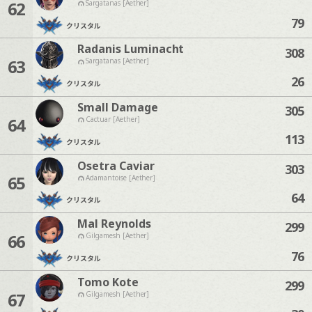
62
Sargatanas [Aether]
79
クリスタル
Radanis Luminacht
308
63
Sargatanas [Aether]
26
クリスタル
Small Damage
305
64
Cactuar [Aether]
113
クリスタル
Osetra Caviar
303
65
Adamantoise [Aether]
64
クリスタル
Mal Reynolds
299
66
Gilgamesh [Aether]
76
クリスタル
Tomo Kote
299
67
Gilgamesh [Aether]