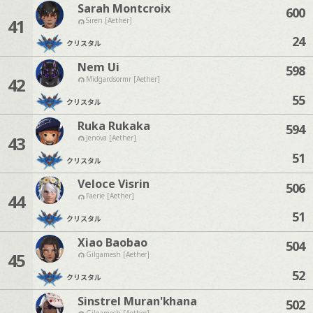
Sarah Montcroix
600
41
Siren [Aether]
24
クリスタル
Nem Ui
598
42
Midgardsormr [Aether]
55
クリスタル
Ruka Rukaka
594
43
Jenova [Aether]
51
クリスタル
Veloce Visrin
506
44
Faerie [Aether]
51
クリスタル
Xiao Baobao
504
45
Gilgamesh [Aether]
52
クリスタル
Sinstrel Muran'khana
502
Gilgamesh [Aether]