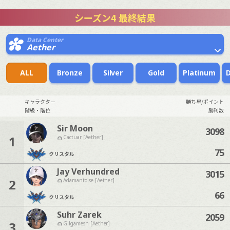
シーズン4 最終結果
Data Center
Aether
ALL
Bronze
Silver
Gold
Platinum
キャラクター
勝ち星/ポイント
階級・階位
勝利数
Sir Moon
3098
1
Cactuar [Aether]
75
クリスタル
Jay Verhundred
3015
2
Adamantoise [Aether]
66
クリスタル
Suhr Zarek
2059
3
Gilgamesh [Aether]