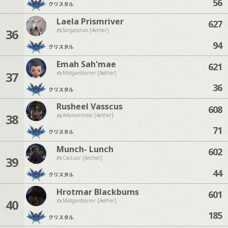
56
クリスタル
Laela Prismriver
627
36
Sargatanas [Aether]
94
クリスタル
Emah Sah'mae
621
37
Midgardsormr [Aether]
36
クリスタル
Rusheel Vasscus
608
38
Adamantoise [Aether]
71
クリスタル
Munch- Lunch
602
39
Cactuar [Aether]
44
クリスタル
Hrotmar Blackburns
601
40
Midgardsormr [Aether]
185
クリスタル