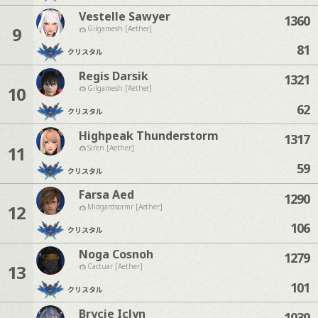
Vestelle Sawyer
1360
9
Gilgamesh [Aether]
81
クリスタル
Regis Darsik
1321
10
Gilgamesh [Aether]
62
クリスタル
Highpeak Thunderstorm
1317
11
Siren [Aether]
59
クリスタル
Farsa Aed
1290
12
Midgardsormr [Aether]
106
クリスタル
Noga Cosnoh
1279
13
Cactuar [Aether]
101
クリスタル
Brycie Iclyn
1030