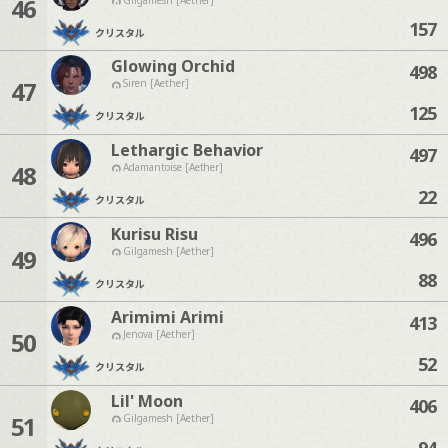
46
157
クリスタル
Glowing Orchid
498
47
Siren [Aether]
125
クリスタル
Lethargic Behavior
497
48
Adamantoise [Aether]
22
クリスタル
Kurisu Risu
496
49
Gilgamesh [Aether]
88
クリスタル
Arimimi Arimi
413
50
Jenova [Aether]
52
クリスタル
Lil' Moon
406
51
Gilgamesh [Aether]
94