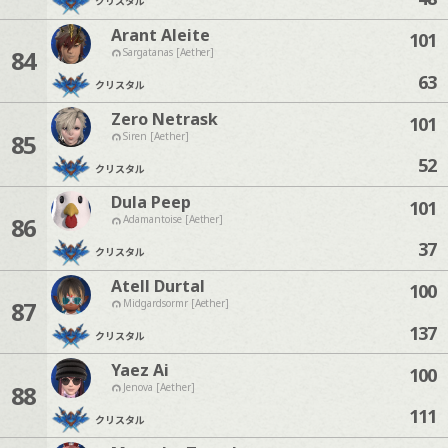
クリスタル
Arant Aleite
101
84
Sargatanas [Aether]
63
クリスタル
Zero Netrask
101
85
Siren [Aether]
52
クリスタル
Dula Peep
101
86
Adamantoise [Aether]
37
クリスタル
Atell Durtal
100
87
Midgardsormr [Aether]
137
クリスタル
Yaez Ai
100
88
Jenova [Aether]
111
クリスタル