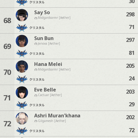
30
クリスタル
Say So
298
68
Midgardsormr [Aether]
71
クリスタル
Sun Bun
297
69
Jenova [Aether]
81
クリスタル
Hana Melei
205
70
Midgardsormr [Aether]
24
クリスタル
Eve Belle
203
71
Cactuar [Aether]
29
クリスタル
Ashri Muran'khana
202
72
Gilgamesh [Aether]
72
クリスタル