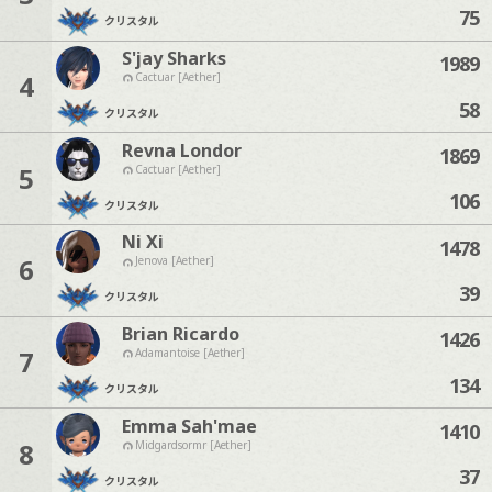
75
クリスタル
S'jay Sharks
1989
4
Cactuar [Aether]
58
クリスタル
Revna Londor
1869
5
Cactuar [Aether]
106
クリスタル
Ni Xi
1478
6
Jenova [Aether]
39
クリスタル
Brian Ricardo
1426
7
Adamantoise [Aether]
134
クリスタル
Emma Sah'mae
1410
8
Midgardsormr [Aether]
37
クリスタル