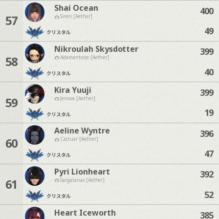
Shai Ocean
400
57
Siren [Aether]
49
クリスタル
Nikroulah Skysdotter
399
58
Adamantoise [Aether]
40
クリスタル
Kira Yuuji
399
59
Jenova [Aether]
19
クリスタル
Aeline Wyntre
396
60
Cactuar [Aether]
47
クリスタル
Pyri Lionheart
392
61
Sargatanas [Aether]
52
クリスタル
Heart Iceworth
385