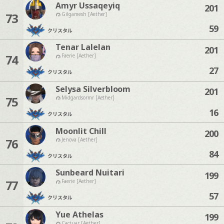
Amyr Ussaqeyiq
201
73
Gilgamesh [Aether]
59
クリスタル
Tenar Lalelan
201
74
Faerie [Aether]
27
クリスタル
Selysa Silverbloom
201
75
Midgardsormr [Aether]
16
クリスタル
Moonlit Chill
200
76
Jenova [Aether]
84
クリスタル
Sunbeard Nuitari
199
77
Faerie [Aether]
57
クリスタル
Yue Athelas
199
Cactuar [Aether]