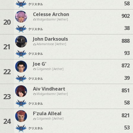
58
クリスタル
Celesse Archon
902
20
Midgardsormr [Aether]
38
クリスタル
John Darksouls
888
21
Adamantoise [Aether]
93
クリスタル
Joe G'
872
22
Gilgamesh [Aether]
39
クリスタル
Aiv Vindheart
851
23
Midgardsormr [Aether]
58
クリスタル
F'zula Alleal
821
24
Gilgamesh [Aether]
53
クリスタル