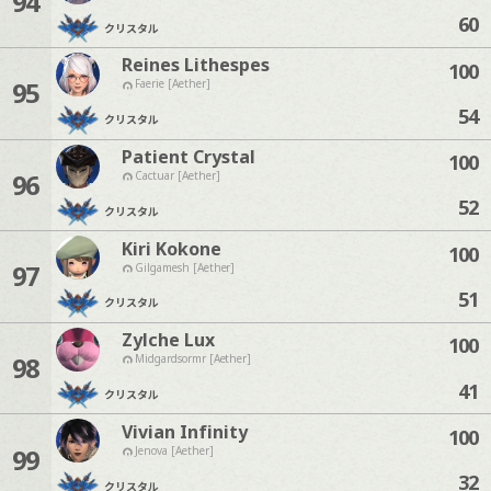
94
60
クリスタル
Reines Lithespes
100
95
Faerie [Aether]
54
クリスタル
Patient Crystal
100
96
Cactuar [Aether]
52
クリスタル
Kiri Kokone
100
97
Gilgamesh [Aether]
51
クリスタル
Zylche Lux
100
98
Midgardsormr [Aether]
41
クリスタル
Vivian Infinity
100
99
Jenova [Aether]
32
クリスタル