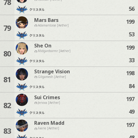
78
56
クリスタル
Mars Bars
199
79
Adamantoise [Aether]
53
クリスタル
She On
199
80
Midgardsormr [Aether]
33
クリスタル
Strange Vision
198
81
Gilgamesh [Aether]
84
クリスタル
Sui Crimes
197
82
Jenova [Aether]
49
クリスタル
Raven Madd
197
83
Faerie [Aether]
48