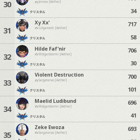
30
Jenova [Aether]
34
クリスタル
Xy Xx'
717
31
Gilgamesh [Aether]
58
クリスタル
Hilde Faf'nir
706
32
Midgardsormr [Aether]
30
クリスタル
Violent Destruction
700
33
Sargatanas [Aether]
101
クリスタル
Maelid Ludibund
696
34
Midgardsormr [Aether]
41
クリスタル
Zeke Ewoza
693
35
Sargatanas [Aether]