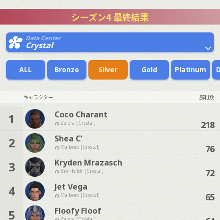
シーズン4 最終結果
Data Center
Crystal
ALL
Bronze
Silver
Gold
Platinum
キャラクター
勝利数
Coco Charant
1
218
Zalera [Crystal]
Shea C'
2
76
Malboro [Crystal]
Kryden Mrazasch
3
72
Brynhildr [Crystal]
Jet Vega
4
65
Malboro [Crystal]
Floofy Floof
5
Zalera [Crystal]