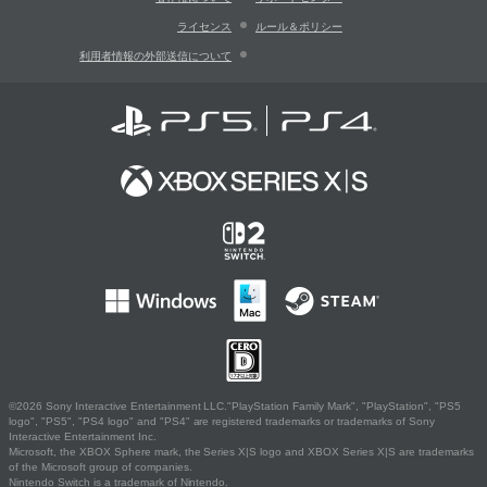
ライセンス
ルール＆ポリシー
利用者情報の外部送信について
©2026 Sony Interactive Entertainment LLC."PlayStation Family Mark", "PlayStation", "PS5
logo", "PS5", "PS4 logo" and "PS4" are registered trademarks or trademarks of Sony
Interactive Entertainment Inc.
Microsoft, the XBOX Sphere mark, the Series X|S logo and XBOX Series X|S are trademarks
of the Microsoft group of companies.
Nintendo Switch is a trademark of Nintendo.