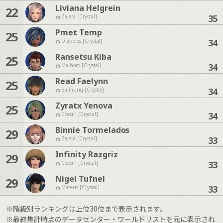
Liviana Helgrein
22
35
Zalera [Crystal]
Pmet Temp
25
34
Diabolos [Crystal]
Ransetsu Kiba
25
34
Malboro [Crystal]
Read Faelynn
25
34
Balmung [Crystal]
Zyratx Yenova
25
34
Coeurl [Crystal]
Binnie Tormelados
29
33
Zalera [Crystal]
Infinity Razgriz
29
33
Coeurl [Crystal]
Nigel Tufnel
29
33
Mateus [Crystal]
※階級別ランキングは上位30位まで表示されます。
※最終集計時点のデータセンター・ワールドリストを元に表示され