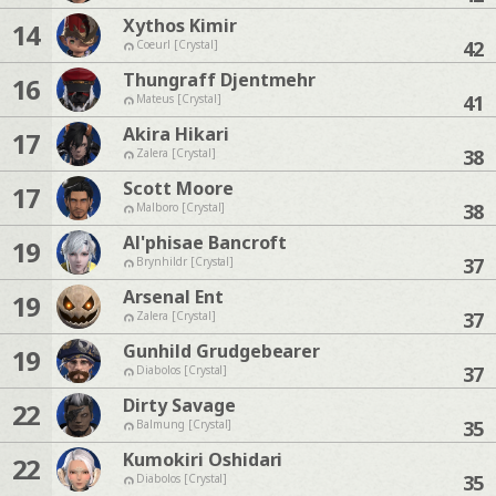
Xythos Kimir
14
42
Coeurl [Crystal]
Thungraff Djentmehr
16
41
Mateus [Crystal]
Akira Hikari
17
38
Zalera [Crystal]
Scott Moore
17
38
Malboro [Crystal]
Al'phisae Bancroft
19
37
Brynhildr [Crystal]
Arsenal Ent
19
37
Zalera [Crystal]
Gunhild Grudgebearer
19
37
Diabolos [Crystal]
Dirty Savage
22
35
Balmung [Crystal]
Kumokiri Oshidari
22
35
Diabolos [Crystal]