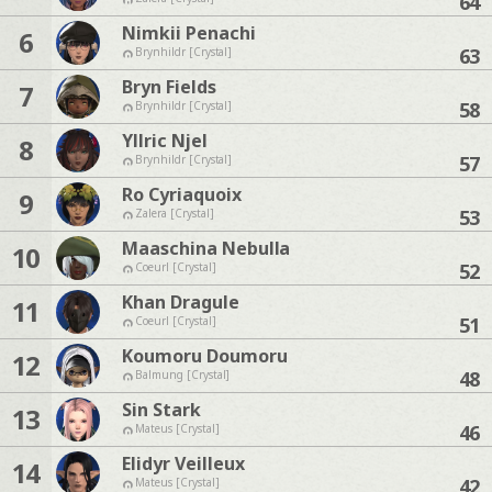
64
Nimkii Penachi
6
63
Brynhildr [Crystal]
Bryn Fields
7
58
Brynhildr [Crystal]
Yllric Njel
8
57
Brynhildr [Crystal]
Ro Cyriaquoix
9
53
Zalera [Crystal]
Maaschina Nebulla
10
52
Coeurl [Crystal]
Khan Dragule
11
51
Coeurl [Crystal]
Koumoru Doumoru
12
48
Balmung [Crystal]
Sin Stark
13
46
Mateus [Crystal]
Elidyr Veilleux
14
42
Mateus [Crystal]