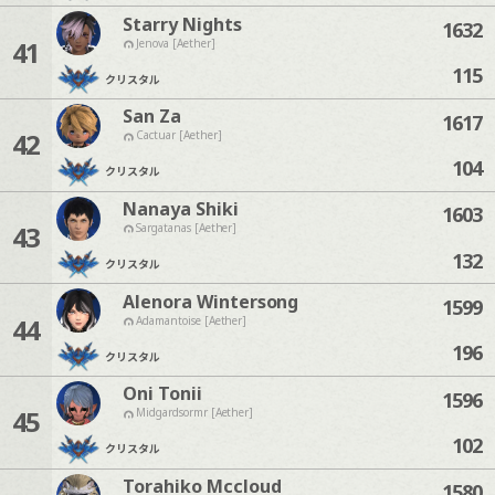
Starry Nights
1632
41
Jenova [Aether]
115
クリスタル
San Za
1617
42
Cactuar [Aether]
104
クリスタル
Nanaya Shiki
1603
43
Sargatanas [Aether]
132
クリスタル
Alenora Wintersong
1599
44
Adamantoise [Aether]
196
クリスタル
Oni Tonii
1596
45
Midgardsormr [Aether]
102
クリスタル
Torahiko Mccloud
1580