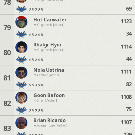
78
69
クリスタル
Hot Carwater
1123
79
Gilgamesh [Aether]
34
クリスタル
Rhalgr Hyur
1114
80
Gilgamesh [Aether]
44
クリスタル
Nola Ustrina
1111
81
Cactuar [Aether]
82
クリスタル
Goon Bafoon
1108
82
Siren [Aether]
75
クリスタル
Brian Ricardo
1107
83
Adamantoise [Aether]
129