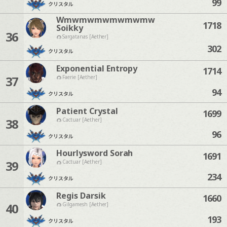
99
クリスタル
Wmwmwmwmwmwmw
1718
Soikky
36
Sargatanas [Aether]
302
クリスタル
Exponential Entropy
1714
37
Faerie [Aether]
94
クリスタル
Patient Crystal
1699
38
Cactuar [Aether]
96
クリスタル
Hourlysword Sorah
1691
39
Cactuar [Aether]
234
クリスタル
Regis Darsik
1660
40
Gilgamesh [Aether]
193
クリスタル