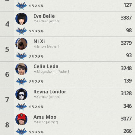
127
クリスタル
Eve Belle
3387
4
Cactuar [Aether]
98
クリスタル
Ni Xi
3279
5
Jenova [Aether]
93
クリスタル
Celia Leda
3248
6
Midgardsormr [Aether]
139
クリスタル
Revna Londor
3128
7
Cactuar [Aether]
346
クリスタル
Amu Moo
3077
8
Faerie [Aether]
266
クリスタル