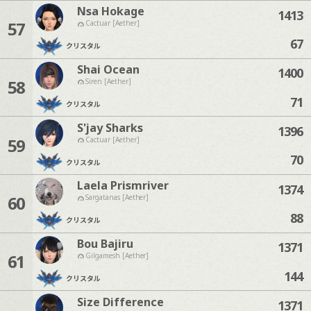
Nsa Hokage
1413
57
Cactuar [Aether]
67
クリスタル
Shai Ocean
1400
58
Siren [Aether]
71
クリスタル
S'jay Sharks
1396
59
Cactuar [Aether]
70
クリスタル
Laela Prismriver
1374
60
Sargatanas [Aether]
88
クリスタル
Bou Bajiru
1371
61
Gilgamesh [Aether]
144
クリスタル
Size Difference
1371