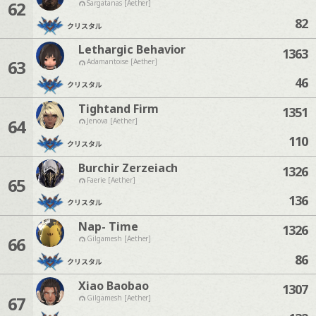
62
Sargatanas [Aether]
82
クリスタル
Lethargic Behavior
1363
63
Adamantoise [Aether]
46
クリスタル
Tightand Firm
1351
64
Jenova [Aether]
110
クリスタル
Burchir Zerzeiach
1326
65
Faerie [Aether]
136
クリスタル
Nap- Time
1326
66
Gilgamesh [Aether]
86
クリスタル
Xiao Baobao
1307
67
Gilgamesh [Aether]