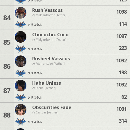
クリスタル
Rush Vasscus
1098
84
Midgardsormr [Aether]
114
クリスタル
Chocochic Coco
1097
85
Midgardsormr [Aether]
223
クリスタル
Rusheel Vasscus
1092
86
Adamantoise [Aether]
198
クリスタル
Haha Unless
1092
87
Faerie [Aether]
62
クリスタル
Obscurities Fade
1091
88
Cactuar [Aether]
314
クリスタル