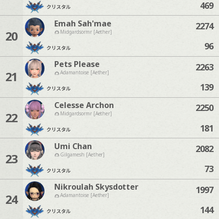
469
クリスタル
Emah Sah'mae
2274
20
Midgardsormr [Aether]
96
クリスタル
Pets Please
2263
21
Adamantoise [Aether]
139
クリスタル
Celesse Archon
2250
22
Midgardsormr [Aether]
181
クリスタル
Umi Chan
2082
23
Gilgamesh [Aether]
73
クリスタル
Nikroulah Skysdotter
1997
24
Adamantoise [Aether]
144
クリスタル