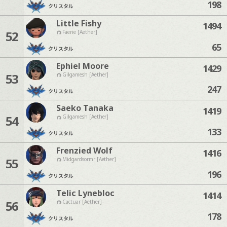
198
クリスタル
Little Fishy
1494
52
Faerie [Aether]
65
クリスタル
Ephiel Moore
1429
53
Gilgamesh [Aether]
247
クリスタル
Saeko Tanaka
1419
54
Gilgamesh [Aether]
133
クリスタル
Frenzied Wolf
1416
55
Midgardsormr [Aether]
196
クリスタル
Telic Lynebloc
1414
56
Cactuar [Aether]
178
クリスタル