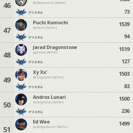
46
Adamantoise [Aether]
73
クリスタル
Puchi Komochi
1539
47
Faerie [Aether]
94
クリスタル
Jarad Dragonstone
1519
48
Jenova [Aether]
127
クリスタル
Xy Xx'
1503
49
Gilgamesh [Aether]
83
クリスタル
Andros Lunari
1500
50
Sargatanas [Aether]
236
クリスタル
Ed Wee
1499
51
Midgardsormr [Aether]