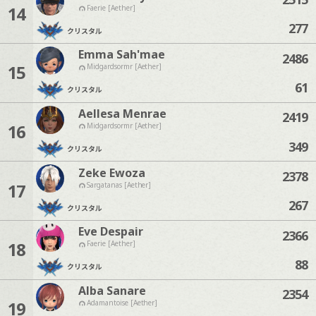
14
Faerie [Aether]
277
クリスタル
Emma Sah'mae
2486
15
Midgardsormr [Aether]
61
クリスタル
Aellesa Menrae
2419
16
Midgardsormr [Aether]
349
クリスタル
Zeke Ewoza
2378
17
Sargatanas [Aether]
267
クリスタル
Eve Despair
2366
18
Faerie [Aether]
88
クリスタル
Alba Sanare
2354
19
Adamantoise [Aether]