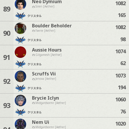
Neo Dymium
1082
89
Siren [Aether]
165
クリスタル
Boulder Beholder
1082
90
Faerie [Aether]
98
クリスタル
Aussie Hours
1074
91
Gilgamesh [Aether]
62
クリスタル
Scruffs Vii
1073
92
Jenova [Aether]
194
クリスタル
Brycie Iclyn
1060
93
Midgardsormr [Aether]
76
クリスタル
Nem Ui
1020
Midgardsormr [Aether]