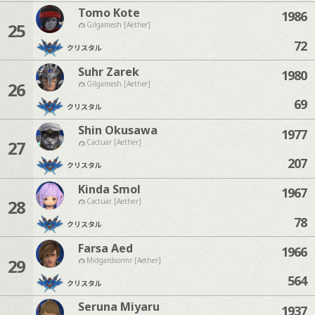
Tomo Kote
1986
25
Gilgamesh [Aether]
72
クリスタル
Suhr Zarek
1980
26
Gilgamesh [Aether]
69
クリスタル
Shin Okusawa
1977
27
Cactuar [Aether]
207
クリスタル
Kinda Smol
1967
28
Cactuar [Aether]
78
クリスタル
Farsa Aed
1966
29
Midgardsormr [Aether]
564
クリスタル
Seruna Miyaru
1937