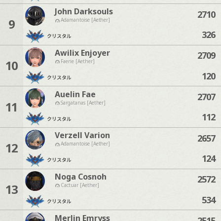
John Darksouls
2710
9
Adamantoise [Aether]
326
クリスタル
Awilix Enjoyer
2709
10
Faerie [Aether]
120
クリスタル
Auelin Fae
2707
11
Sargatanas [Aether]
112
クリスタル
Verzell Varion
2657
12
Adamantoise [Aether]
124
クリスタル
Noga Cosnoh
2572
13
Cactuar [Aether]
534
クリスタル
Merlin Emryss
2515