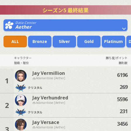
シーズン5 最終結果
Data Center
Aether
ALL
Bronze
Silver
Gold
Platinum
キャラクター
勝ち星/ポイント
階級・階位
勝利数
Jay Vermillion
6196
1
Adamantoise [Aether]
269
クリスタル
Jay Verhundred
5596
2
Adamantoise [Aether]
231
クリスタル
Jay Versace
3456
3
Adamantoise [Aether]