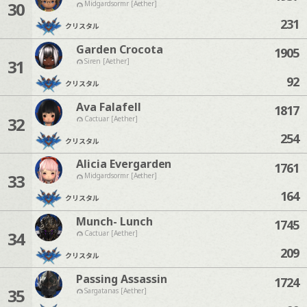
30
Midgardsormr [Aether]
231
クリスタル
Garden Crocota
1905
31
Siren [Aether]
92
クリスタル
Ava Falafell
1817
32
Cactuar [Aether]
254
クリスタル
Alicia Evergarden
1761
33
Midgardsormr [Aether]
164
クリスタル
Munch- Lunch
1745
34
Cactuar [Aether]
209
クリスタル
Passing Assassin
1724
35
Sargatanas [Aether]