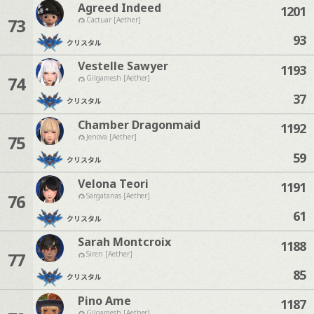
Agreed Indeed
1201
73
Cactuar [Aether]
93
クリスタル
Vestelle Sawyer
1193
74
Gilgamesh [Aether]
37
クリスタル
Chamber Dragonmaid
1192
75
Jenova [Aether]
59
クリスタル
Velona Teori
1191
76
Sargatanas [Aether]
61
クリスタル
Sarah Montcroix
1188
77
Siren [Aether]
85
クリスタル
Pino Ame
1187
Gilgamesh [Aether]