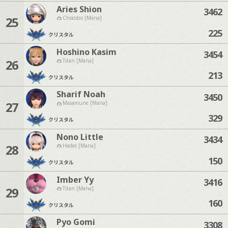
Aries Shion
3462
25
Chocobo [Mana]
225
クリスタル
Hoshino Kasim
3454
26
Titan [Mana]
213
クリスタル
Sharif Noah
3450
27
Masamune [Mana]
329
クリスタル
Nono Little
3434
28
Hades [Mana]
150
クリスタル
Imber Yy
3416
29
Titan [Mana]
160
クリスタル
Pyo Gomi
3308