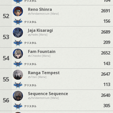
クリスタル
Reno Shinra
2691
52
Pandaemonium [Mana]
156
クリスタル
Jaja Kisaragi
2689
53
Hades [Mana]
209
クリスタル
Fam Fountain
2652
54
Chocobo [Mana]
143
クリスタル
Ranga Tempest
2647
55
Titan [Mana]
113
クリスタル
Sequence Sequence
2640
56
Pandaemonium [Mana]
305
クリスタル