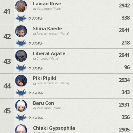
Lavian Rose
2942
41
Masamune [Mana]
338
クリスタル
Shina Kaede
2941
42
Pandaemonium [Mana]
218
クリスタル
Liberal Agate
2941
43
Chocobo [Mana]
96
クリスタル
Piki Pipiki
2934
44
Pandaemonium [Mana]
343
クリスタル
Baru Con
2931
45
Masamune [Mana]
356
クリスタル
Chiaki Gypsophila
2905
Anima [Mana]