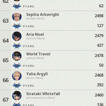
62
62
クリスタル
Sepilia Arkwright
2498
63
Hades [Mana]
127
クリスタル
Aria Noel
2479
64
Anima [Mana]
437
クリスタル
World Travel
2478
65
Asura [Mana]
50
クリスタル
Yulia Argyll
2468
66
Ixion [Mana]
392
クリスタル
Sirataki Whitefall
2460
67
Pandaemonium [Mana]
136
クリスタル