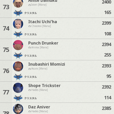
Anise Daihuku
2400
73
Ixion [Mana]
165
クリスタル
Itachi Uchi'ha
2399
74
Chocobo [Mana]
108
クリスタル
Punch Drunker
2394
75
Anima [Mana]
255
クリスタル
Inubashiri Momizi
2393
76
Asura [Mana]
95
クリスタル
Shope Trickster
2392
77
Hades [Mana]
114
クリスタル
Daz Aniver
2385
78
Hades [Mana]