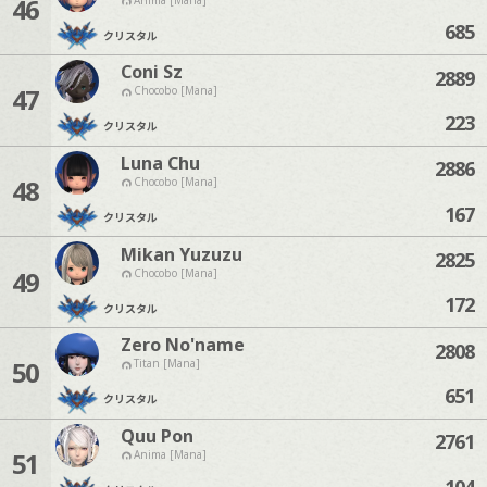
46
685
クリスタル
Coni Sz
2889
47
Chocobo [Mana]
223
クリスタル
Luna Chu
2886
48
Chocobo [Mana]
167
クリスタル
Mikan Yuzuzu
2825
49
Chocobo [Mana]
172
クリスタル
Zero No'name
2808
50
Titan [Mana]
651
クリスタル
Quu Pon
2761
51
Anima [Mana]
104