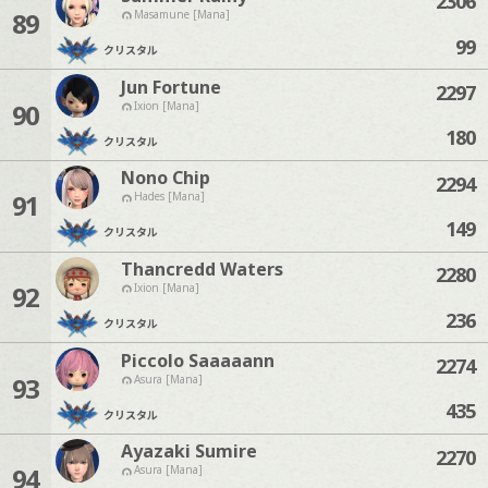
2306
89
Masamune [Mana]
99
クリスタル
Jun Fortune
2297
90
Ixion [Mana]
180
クリスタル
Nono Chip
2294
91
Hades [Mana]
149
クリスタル
Thancredd Waters
2280
92
Ixion [Mana]
236
クリスタル
Piccolo Saaaaann
2274
93
Asura [Mana]
435
クリスタル
Ayazaki Sumire
2270
94
Asura [Mana]