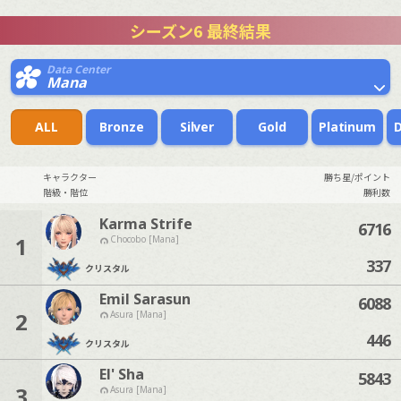
シーズン6 最終結果
Data Center
Mana
ALL
Bronze
Silver
Gold
Platinum
キャラクター
勝ち星/ポイント
階級・階位
勝利数
Karma Strife
6716
1
Chocobo [Mana]
337
クリスタル
Emil Sarasun
6088
2
Asura [Mana]
446
クリスタル
El' Sha
5843
3
Asura [Mana]