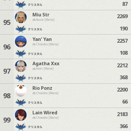
87
クリスタル
Miu Str
2269
95
Asura [Mana]
190
クリスタル
Yan' Yan
2257
96
Chocobo [Mana]
108
クリスタル
Agatha Xxx
2212
97
Ixion [Mana]
368
クリスタル
Rio Ponz
2200
98
Chocobo [Mana]
66
クリスタル
Lain Wired
2183
99
Chocobo [Mana]
366
クリスタル