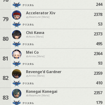
244
クリスタル
Accelerator Xiv
2378
79
Masamune [Mana]
53
クリスタル
Chii Kawa
2373
80
Asura [Mana]
495
クリスタル
Mei Co
2364
81
Anima [Mana]
93
クリスタル
Revenge'd Gardner
2359
82
Anima [Mana]
410
クリスタル
Konegai Konegai
2357
83
Masamune [Mana]
179
クリスタル