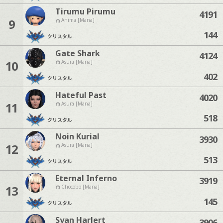
Tirumu Pirumu
4191
9
Anima [Mana]
144
クリスタル
Gate Shark
4124
10
Asura [Mana]
402
クリスタル
Hateful Past
4020
11
Asura [Mana]
518
クリスタル
Noin Kurial
3930
12
Asura [Mana]
513
クリスタル
Eternal Inferno
3919
13
Chocobo [Mana]
145
クリスタル
Syan Harlert
3906