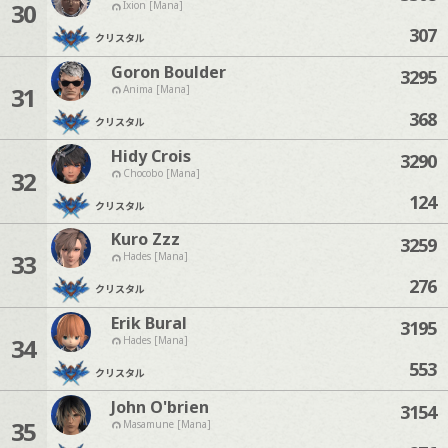
30
Ixion [Mana]
307
クリスタル
Goron Boulder
3295
31
Anima [Mana]
368
クリスタル
Hidy Crois
3290
32
Chocobo [Mana]
124
クリスタル
Kuro Zzz
3259
33
Hades [Mana]
276
クリスタル
Erik Bural
3195
34
Hades [Mana]
553
クリスタル
John O'brien
3154
35
Masamune [Mana]