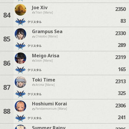
Joe Xiv
2350
84
Titan [Mana]
83
クリスタル
Grampus Sea
2330
85
Chocobo [Mana]
289
クリスタル
Meigo Arisa
2319
86
Ixion [Mana]
165
クリスタル
Toki Time
2313
87
Anima [Mana]
325
クリスタル
Hoshiumi Korai
2306
88
Pandaemonium [Mana]
241
クリスタル
Summer Rainy