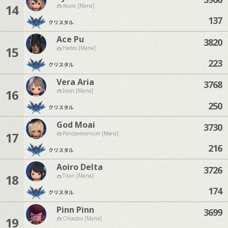
14
Asura [Mana]
137
クリスタル
Ace Pu
3820
15
Hades [Mana]
223
クリスタル
Vera Aria
3768
16
Ixion [Mana]
250
クリスタル
God Moai
3730
17
Pandaemonium [Mana]
216
クリスタル
Aoiro Delta
3726
18
Titan [Mana]
174
クリスタル
Pinn Pinn
3699
19
Chocobo [Mana]