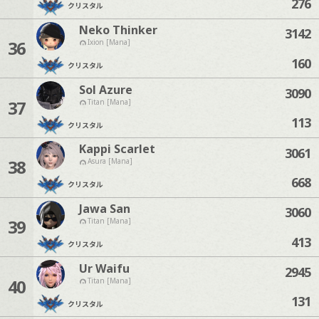
276
クリスタル
Neko Thinker
3142
36
Ixion [Mana]
160
クリスタル
Sol Azure
3090
37
Titan [Mana]
113
クリスタル
Kappi Scarlet
3061
38
Asura [Mana]
668
クリスタル
Jawa San
3060
39
Titan [Mana]
413
クリスタル
Ur Waifu
2945
40
Titan [Mana]
131
クリスタル