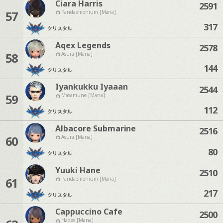
Ciara Harris
2591
57
Pandaemonium [Mana]
317
クリスタル
Aqex Legends
2578
58
Asura [Mana]
144
クリスタル
Iyankukku Iyaaan
2544
59
Masamune [Mana]
112
クリスタル
Albacore Submarine
2516
60
Asura [Mana]
80
クリスタル
Yuuki Hane
2510
61
Pandaemonium [Mana]
217
クリスタル
Cappuccino Cafe
2500
Hades [Mana]