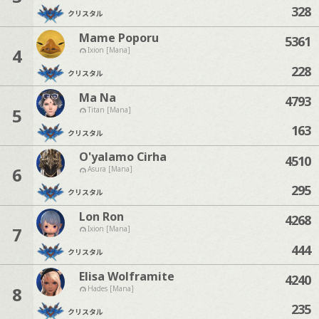
328
クリスタル
Mame Poporu
5361
4
Ixion [Mana]
228
クリスタル
Ma Na
4793
5
Titan [Mana]
163
クリスタル
O'yalamo Cirha
4510
6
Asura [Mana]
295
クリスタル
Lon Ron
4268
7
Ixion [Mana]
444
クリスタル
Elisa Wolframite
4240
8
Hades [Mana]
235
クリスタル