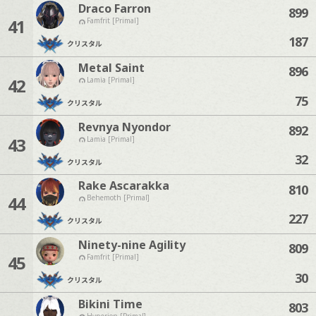
Draco Farron
899
41
Famfrit [Primal]
187
クリスタル
Metal Saint
896
42
Lamia [Primal]
75
クリスタル
Revnya Nyondor
892
43
Lamia [Primal]
32
クリスタル
Rake Ascarakka
810
44
Behemoth [Primal]
227
クリスタル
Ninety-nine Agility
809
45
Famfrit [Primal]
30
クリスタル
Bikini Time
803
Hyperion [Primal]