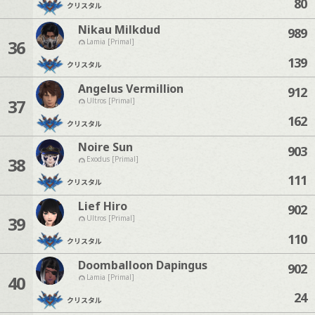
80
クリスタル
Nikau Milkdud
989
36
Lamia [Primal]
139
クリスタル
Angelus Vermillion
912
37
Ultros [Primal]
162
クリスタル
Noire Sun
903
38
Exodus [Primal]
111
クリスタル
Lief Hiro
902
39
Ultros [Primal]
110
クリスタル
Doomballoon Dapingus
902
40
Lamia [Primal]
24
クリスタル