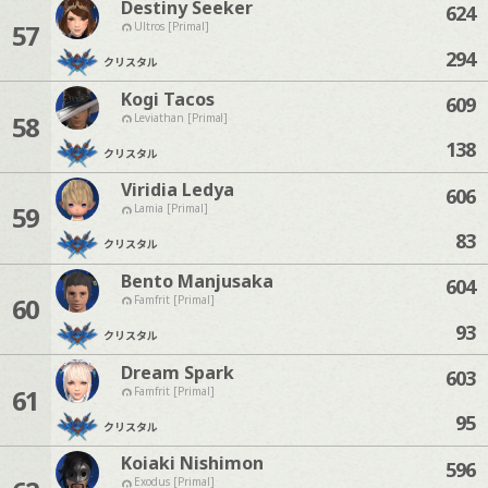
Destiny Seeker
624
57
Ultros [Primal]
294
クリスタル
Kogi Tacos
609
58
Leviathan [Primal]
138
クリスタル
Viridia Ledya
606
59
Lamia [Primal]
83
クリスタル
Bento Manjusaka
604
60
Famfrit [Primal]
93
クリスタル
Dream Spark
603
61
Famfrit [Primal]
95
クリスタル
Koiaki Nishimon
596
Exodus [Primal]