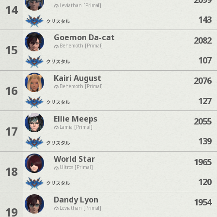
14
Leviathan [Primal]
143
クリスタル
Goemon Da-cat
2082
15
Behemoth [Primal]
107
クリスタル
Kairi August
2076
16
Behemoth [Primal]
127
クリスタル
Ellie Meeps
2055
17
Lamia [Primal]
139
クリスタル
World Star
1965
18
Ultros [Primal]
120
クリスタル
Dandy Lyon
1954
19
Leviathan [Primal]