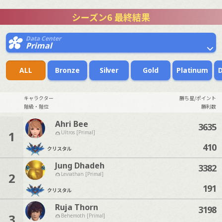
シーズン6 最終結果
Data Center
Primal
ALL
Bronze
Silver
Gold
Platinum
キャラクター
勝ち星/ポイント
階級・階位
勝利数
Ahri Bee
3635
1
Ultros [Primal]
410
クリスタル
Jung Dhadeh
3382
2
Leviathan [Primal]
191
クリスタル
Ruja Thorn
3198
3
Behemoth [Primal]