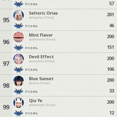
57
クリスタル
Selteric Orias
201
95
Hyperion [Primal]
46
クリスタル
Mint Flavor
200
96
Behemoth [Primal]
151
クリスタル
Devil Effect
200
97
Leviathan [Primal]
106
クリスタル
Blue Sunset
200
98
Lamia [Primal]
33
クリスタル
Qiu Ye
200
99
Behemoth [Primal]
12
クリスタル