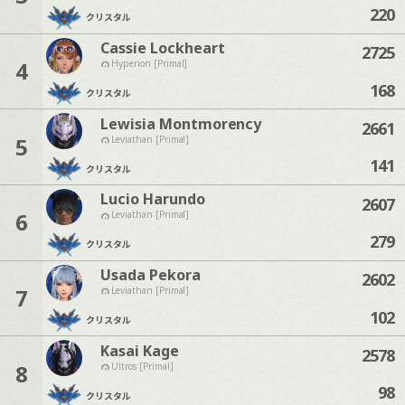
220
クリスタル
Cassie Lockheart
2725
4
Hyperion [Primal]
168
クリスタル
Lewisia Montmorency
2661
5
Leviathan [Primal]
141
クリスタル
Lucio Harundo
2607
6
Leviathan [Primal]
279
クリスタル
Usada Pekora
2602
7
Leviathan [Primal]
102
クリスタル
Kasai Kage
2578
8
Ultros [Primal]
98
クリスタル