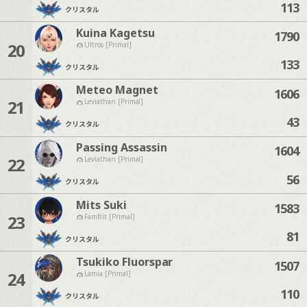
113
クリスタル
Kuina Kagetsu
1790
20
Ultros [Primal]
133
クリスタル
Meteo Magnet
1606
21
Leviathan [Primal]
43
クリスタル
Passing Assassin
1604
22
Leviathan [Primal]
56
クリスタル
Mits Suki
1583
23
Famfrit [Primal]
81
クリスタル
Tsukiko Fluorspar
1507
24
Lamia [Primal]
110
クリスタル