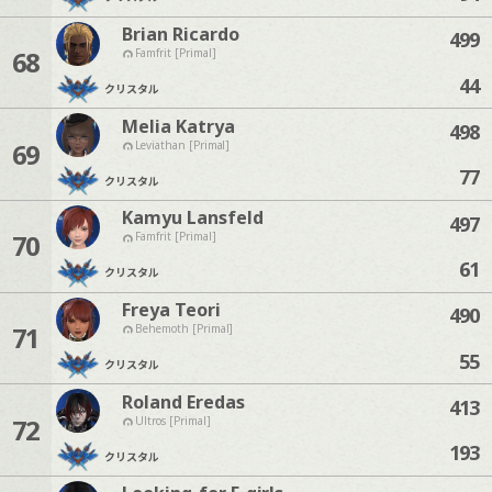
Brian Ricardo
499
68
Famfrit [Primal]
44
クリスタル
Melia Katrya
498
69
Leviathan [Primal]
77
クリスタル
Kamyu Lansfeld
497
70
Famfrit [Primal]
61
クリスタル
Freya Teori
490
71
Behemoth [Primal]
55
クリスタル
Roland Eredas
413
72
Ultros [Primal]
193
クリスタル