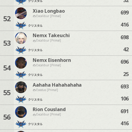
クリスタル
Xiao Longbao
699
52
Excalibur [Primal]
416
クリスタル
Nemx Takeuchi
698
53
Excalibur [Primal]
42
クリスタル
Nemx Eisenhorn
696
54
Excalibur [Primal]
25
クリスタル
Aahaha Hahahahaha
693
55
Exodus [Primal]
106
クリスタル
Rion Cousland
691
56
Excalibur [Primal]
416
クリスタル