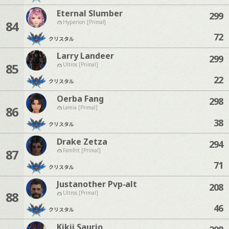
Eternal Slumber
299
84
Hyperion [Primal]
72
クリスタル
Larry Landeer
299
85
Ultros [Primal]
22
クリスタル
Oerba Fang
298
86
Lamia [Primal]
38
クリスタル
Drake Zetza
294
87
Famfrit [Primal]
71
クリスタル
Justanother Pvp-alt
208
88
Ultros [Primal]
46
クリスタル
Kikii Saurio