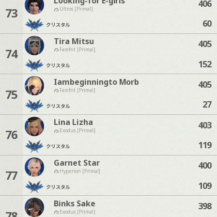
Looking-for E-girls
406
73
Ultros [Primal]
60
クリスタル
Tira Mitsu
405
74
Famfrit [Primal]
152
クリスタル
Iambeginningto Morb
405
75
Famfrit [Primal]
27
クリスタル
Lina Lizha
403
76
Exodus [Primal]
119
クリスタル
Garnet Star
400
77
Hyperion [Primal]
109
クリスタル
Binks Sake
398
78
Exodus [Primal]