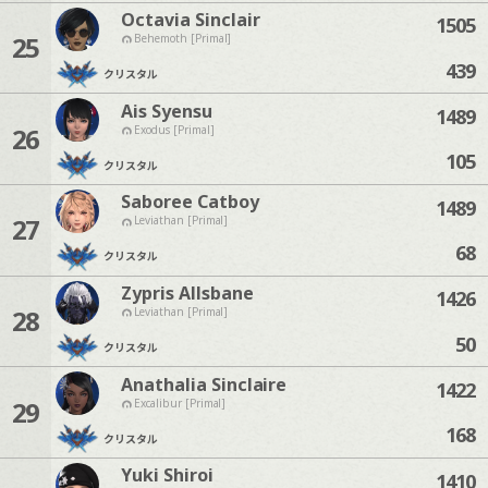
Octavia Sinclair
1505
25
Behemoth [Primal]
439
クリスタル
Ais Syensu
1489
26
Exodus [Primal]
105
クリスタル
Saboree Catboy
1489
27
Leviathan [Primal]
68
クリスタル
Zypris Allsbane
1426
28
Leviathan [Primal]
50
クリスタル
Anathalia Sinclaire
1422
29
Excalibur [Primal]
168
クリスタル
Yuki Shiroi
1410