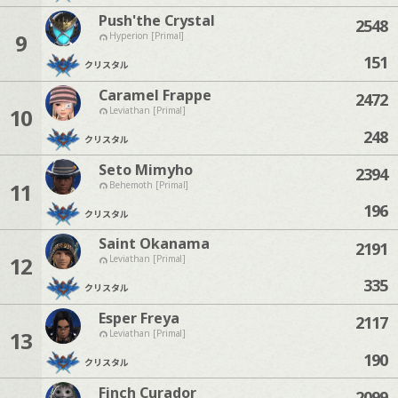
Push'the Crystal
2548
9
Hyperion [Primal]
151
クリスタル
Caramel Frappe
2472
10
Leviathan [Primal]
248
クリスタル
Seto Mimyho
2394
11
Behemoth [Primal]
196
クリスタル
Saint Okanama
2191
12
Leviathan [Primal]
335
クリスタル
Esper Freya
2117
13
Leviathan [Primal]
190
クリスタル
Finch Curador
2099