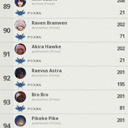
208
89
Ultros [Primal]
21
クリスタル
Raven Branwen
202
90
Leviathan [Primal]
71
クリスタル
Akira Hawke
202
91
Behemoth [Primal]
21
クリスタル
Raevus Astra
201
92
Leviathan [Primal]
195
クリスタル
Bro Bro
201
93
Leviathan [Primal]
81
クリスタル
Pikeke Pike
201
94
Behemoth [Primal]