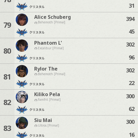
31
クリスタル
Alice Schuberg
394
79
Behemoth [Primal]
45
クリスタル
Phantom L'
302
80
Excalibur [Primal]
96
クリスタル
Rylor The
302
81
Behemoth [Primal]
22
クリスタル
Kiliko Pela
300
82
Famfrit [Primal]
62
クリスタル
Siu Mai
300
83
Ultros [Primal]
16
クリスタル