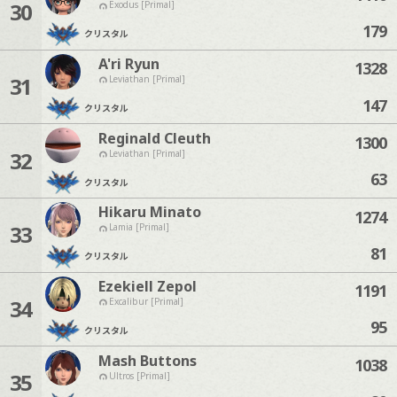
30
Exodus [Primal]
179
クリスタル
A'ri Ryun
1328
31
Leviathan [Primal]
147
クリスタル
Reginald Cleuth
1300
32
Leviathan [Primal]
63
クリスタル
Hikaru Minato
1274
33
Lamia [Primal]
81
クリスタル
Ezekiell Zepol
1191
34
Excalibur [Primal]
95
クリスタル
Mash Buttons
1038
35
Ultros [Primal]