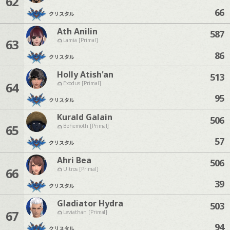
62
66
クリスタル
Ath Anilin
587
63
Lamia [Primal]
86
クリスタル
Holly Atish'an
513
64
Exodus [Primal]
95
クリスタル
Kurald Galain
506
65
Behemoth [Primal]
57
クリスタル
Ahri Bea
506
66
Ultros [Primal]
39
クリスタル
Gladiator Hydra
503
67
Leviathan [Primal]
94
クリスタル