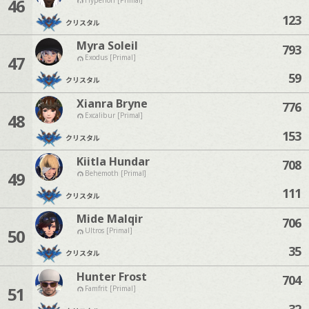
46
123
クリスタル
Myra Soleil
793
47
Exodus [Primal]
59
クリスタル
Xianra Bryne
776
48
Excalibur [Primal]
153
クリスタル
Kiitla Hundar
708
49
Behemoth [Primal]
111
クリスタル
Mide Malqir
706
50
Ultros [Primal]
35
クリスタル
Hunter Frost
704
51
Famfrit [Primal]
32