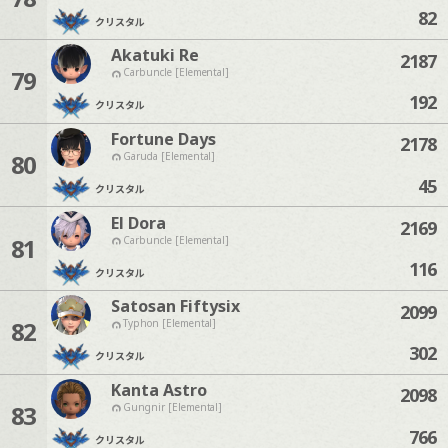
82
クリスタル
Akatuki Re
2187
79
Carbuncle [Elemental]
192
クリスタル
Fortune Days
2178
80
Garuda [Elemental]
45
クリスタル
El Dora
2169
81
Carbuncle [Elemental]
116
クリスタル
Satosan Fiftysix
2099
82
Typhon [Elemental]
302
クリスタル
Kanta Astro
2098
83
Gungnir [Elemental]
766
クリスタル