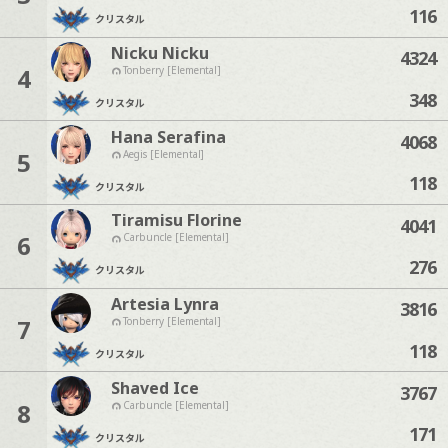
116
クリスタル
Nicku Nicku
4324
4
Tonberry [Elemental]
348
クリスタル
Hana Serafina
4068
5
Aegis [Elemental]
118
クリスタル
Tiramisu Florine
4041
6
Carbuncle [Elemental]
276
クリスタル
Artesia Lynra
3816
7
Tonberry [Elemental]
118
クリスタル
Shaved Ice
3767
8
Carbuncle [Elemental]
171
クリスタル