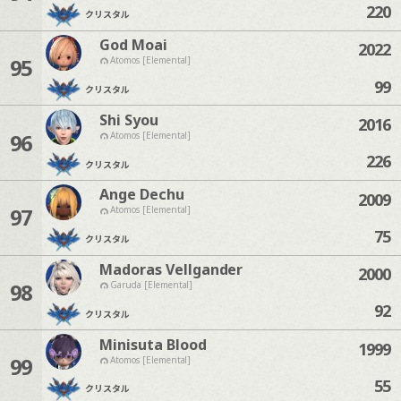
220
クリスタル
God Moai
2022
95
Atomos [Elemental]
99
クリスタル
Shi Syou
2016
96
Atomos [Elemental]
226
クリスタル
Ange Dechu
2009
97
Atomos [Elemental]
75
クリスタル
Madoras Vellgander
2000
98
Garuda [Elemental]
92
クリスタル
Minisuta Blood
1999
99
Atomos [Elemental]
55
クリスタル