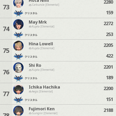
Hota Nmi
2280
73
Carbuncle [Elemental]
159
クリスタル
May Mrk
2272
74
Kujata [Elemental]
253
クリスタル
Hina Lowell
2205
75
Kujata [Elemental]
422
クリスタル
Shi Ro
2201
76
Kujata [Elemental]
189
クリスタル
Ichika Hachika
2200
77
Aegis [Elemental]
151
クリスタル
Fujimori Ken
2188
78
Gungnir [Elemental]