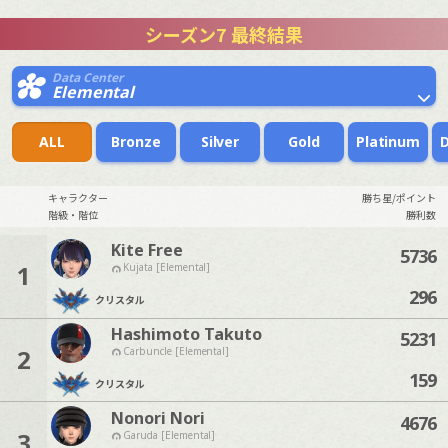
シーズン7 最終結果
Data Center
Elemental
ALL
Bronze
Silver
Gold
Platinum
キャラクター
勝ち星/ポイント
階級・階位
勝利数
Kite Free
5736
1
Kujata [Elemental]
296
クリスタル
Hashimoto Takuto
5231
2
Carbuncle [Elemental]
159
クリスタル
Nonori Nori
4676
3
Garuda [Elemental]