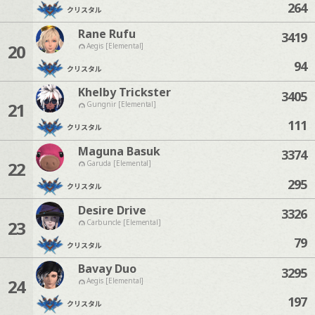
264
クリスタル
Rane Rufu
3419
20
Aegis [Elemental]
94
クリスタル
Khelby Trickster
3405
21
Gungnir [Elemental]
111
クリスタル
Maguna Basuk
3374
22
Garuda [Elemental]
295
クリスタル
Desire Drive
3326
23
Carbuncle [Elemental]
79
クリスタル
Bavay Duo
3295
24
Aegis [Elemental]
197
クリスタル