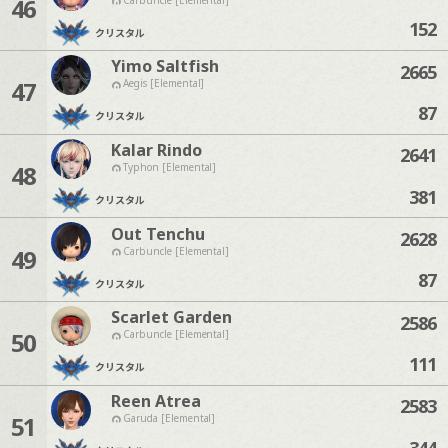
46
152
クリスタル
Yimo Saltfish
2665
47
Aegis [Elemental]
87
クリスタル
Kalar Rindo
2641
48
Typhon [Elemental]
381
クリスタル
Out Tenchu
2628
49
Carbuncle [Elemental]
87
クリスタル
Scarlet Garden
2586
50
Carbuncle [Elemental]
111
クリスタル
Reen Atrea
2583
51
Garuda [Elemental]
344