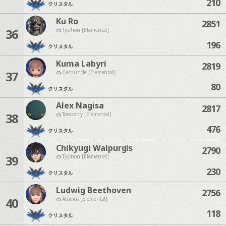
210
クリスタル
Ku Ro
2851
36
Typhon [Elemental]
196
クリスタル
Kuma Labyri
2819
37
Carbuncle [Elemental]
80
クリスタル
Alex Nagisa
2817
38
Tonberry [Elemental]
476
クリスタル
Chikyugi Walpurgis
2790
39
Typhon [Elemental]
230
クリスタル
Ludwig Beethoven
2756
40
Atomos [Elemental]
118
クリスタル