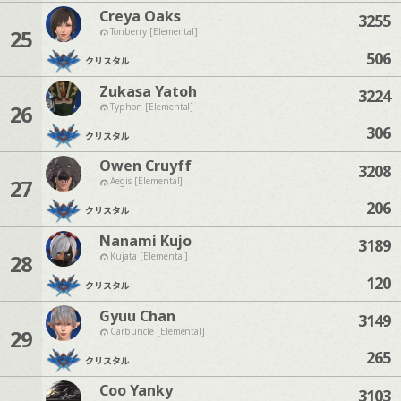
Creya Oaks
3255
25
Tonberry [Elemental]
506
クリスタル
Zukasa Yatoh
3224
26
Typhon [Elemental]
306
クリスタル
Owen Cruyff
3208
27
Aegis [Elemental]
206
クリスタル
Nanami Kujo
3189
28
Kujata [Elemental]
120
クリスタル
Gyuu Chan
3149
29
Carbuncle [Elemental]
265
クリスタル
Coo Yanky
3103