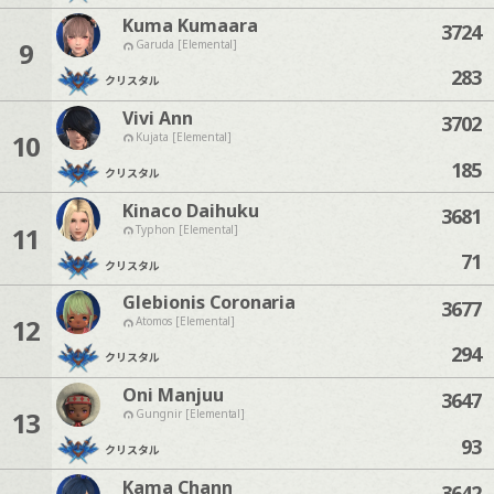
Kuma Kumaara
3724
9
Garuda [Elemental]
283
クリスタル
Vivi Ann
3702
10
Kujata [Elemental]
185
クリスタル
Kinaco Daihuku
3681
11
Typhon [Elemental]
71
クリスタル
Glebionis Coronaria
3677
12
Atomos [Elemental]
294
クリスタル
Oni Manjuu
3647
13
Gungnir [Elemental]
93
クリスタル
Kama Chann
3642