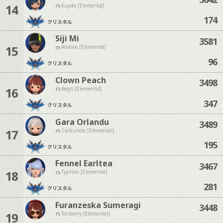
14
Kujata [Elemental]
174
クリスタル
Siji Mi
3581
15
Atomos [Elemental]
96
クリスタル
Clown Peach
3498
16
Aegis [Elemental]
347
クリスタル
Gara Orlandu
3489
17
Carbuncle [Elemental]
195
クリスタル
Fennel Earltea
3467
18
Typhon [Elemental]
281
クリスタル
Furanzeska Sumeragi
3448
19
Tonberry [Elemental]