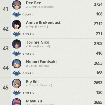
Dee Bee
2734
41
Carbuncle [Elemental]
108
クリスタル
Amice Brokendust
2712
42
Aegis [Elemental]
271
クリスタル
Torime Nico
2708
43
Atomos [Elemental]
416
クリスタル
Nobori Fumisaki
2693
44
Garuda [Elemental]
168
クリスタル
Rip Rill
2693
45
Gungnir [Elemental]
130
クリスタル
Mayu Yu
2685
Carbuncle [Elemental]