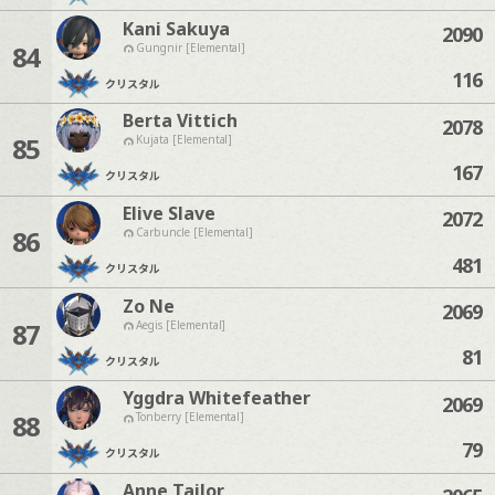
Kani Sakuya
2090
84
Gungnir [Elemental]
116
クリスタル
Berta Vittich
2078
85
Kujata [Elemental]
167
クリスタル
Elive Slave
2072
86
Carbuncle [Elemental]
481
クリスタル
Zo Ne
2069
87
Aegis [Elemental]
81
クリスタル
Yggdra Whitefeather
2069
88
Tonberry [Elemental]
79
クリスタル
Anne Tailor