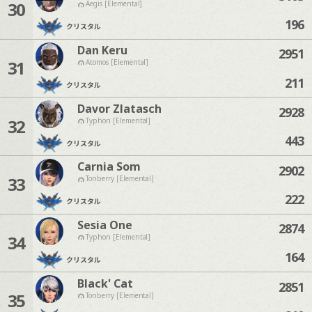
30
Aegis [Elemental]
196
クリスタル
Dan Keru
2951
31
Atomos [Elemental]
211
クリスタル
Davor Zlatasch
2928
32
Typhon [Elemental]
443
クリスタル
Carnia Som
2902
33
Tonberry [Elemental]
222
クリスタル
Sesia One
2874
34
Typhon [Elemental]
164
クリスタル
Black' Cat
2851
35
Tonberry [Elemental]