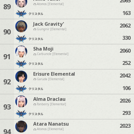
2065
89
Atomos [Elemental]
163
クリスタル
Jack Gravity'
2062
90
Gungnir [Elemental]
330
クリスタル
Sha Moji
2060
91
Carbuncle [Elemental]
252
クリスタル
Erisure Elemental
2042
92
Garuda [Elemental]
106
クリスタル
Alma Draclau
2026
93
Tonberry [Elemental]
293
クリスタル
Atara Nanatsu
2023
94
Atomos [Elemental]