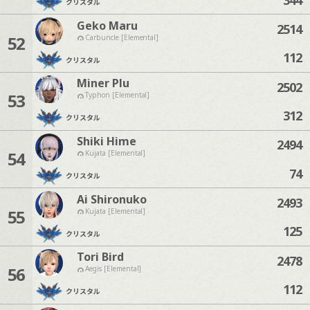
クリスタル
Geko Maru
2514
52
Carbuncle [Elemental]
112
クリスタル
Miner Plu
2502
53
Typhon [Elemental]
312
クリスタル
Shiki Hime
2494
54
Kujata [Elemental]
74
クリスタル
Ai Shironuko
2493
55
Kujata [Elemental]
125
クリスタル
Tori Bird
2478
56
Aegis [Elemental]
112
クリスタル