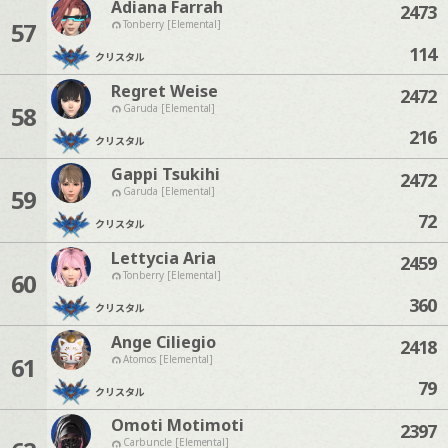
Adiana Farrah
2473
57
Tonberry [Elemental]
114
クリスタル
Regret Weise
2472
58
Garuda [Elemental]
216
クリスタル
Gappi Tsukihi
2472
59
Garuda [Elemental]
72
クリスタル
Lettycia Aria
2459
60
Tonberry [Elemental]
360
クリスタル
Ange Ciliegio
2418
61
Atomos [Elemental]
79
クリスタル
Omoti Motimoti
2397
Carbuncle [Elemental]