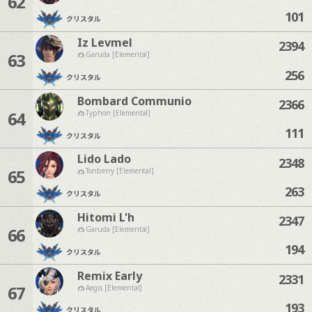
62
101
クリスタル
Iz Levmel
2394
63
Garuda [Elemental]
256
クリスタル
Bombard Communio
2366
64
Typhon [Elemental]
111
クリスタル
Lido Lado
2348
65
Tonberry [Elemental]
263
クリスタル
Hitomi L'h
2347
66
Garuda [Elemental]
194
クリスタル
Remix Early
2331
67
Aegis [Elemental]
193
クリスタル