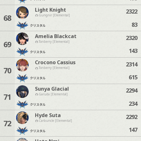
Light Knight
2322
68
Gungnir [Elemental]
83
クリスタル
Amelia Blackcat
2320
69
Tonberry [Elemental]
143
クリスタル
Crocono Cassius
2314
70
Tonberry [Elemental]
615
クリスタル
Sunya Glacial
2294
71
Garuda [Elemental]
234
クリスタル
Hyde Suta
2292
72
Carbuncle [Elemental]
147
クリスタル