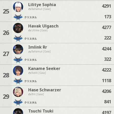
Lilitye Sophia
4291
25
Bahamut [Gaia]
173
クリスタル
Havak Ulgasch
4277
26
Ultima [Gaia]
222
クリスタル
Imlink Rr
4244
27
Bahamut [Gaia]
322
クリスタル
Kaname Seeker
4222
28
Ridill [Gaia]
1118
クリスタル
Hase Schwarzer
4206
29
Ifrit [Gaia]
841
クリスタル
Tsuchi Tsuki
4197