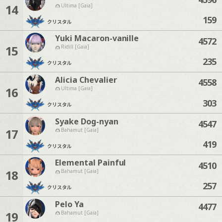
14
Ultima [Gaia]
159
クリスタル
Yuki Macaron-vanille
4572
15
Ridill [Gaia]
235
クリスタル
Alicia Chevalier
4558
16
Ultima [Gaia]
303
クリスタル
Syake Dog-nyan
4547
17
Bahamut [Gaia]
419
クリスタル
Elemental Painful
4510
18
Bahamut [Gaia]
257
クリスタル
Pelo Ya
4477
19
Bahamut [Gaia]