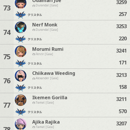
Odamari Joe
3259
73
Durandal [Gaia]
257
クリスタル
Nerf Monk
3253
74
Durandal [Gaia]
220
クリスタル
Morumi Rumi
3241
75
Fenrir [Gaia]
171
クリスタル
Chiikawa Weeding
3213
76
Alexander [Gaia]
158
クリスタル
Ikemen Gorilla
3211
77
Tiamat [Gaia]
570
クリスタル
Ajika Rajika
3207
78
Tiamat [Gaia]