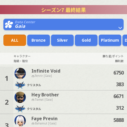
シーズン7 最終結果
Data Center
Gaia
ALL
Bronze
Silver
Gold
Platinum
キャラクター
勝ち星/ポイント
階級・階位
勝利数
Infinite Void
6750
1
Fenrir [Gaia]
383
クリスタル
Hey Brother
6671
2
Tiamat [Gaia]
312
クリスタル
Faye Previn
5888
3
Bahamut [Gaia]