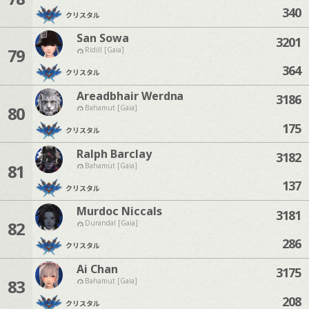
340
クリスタル
San Sowa
3201
79
Ridill [Gaia]
364
クリスタル
Areadbhair Werdna
3186
80
Bahamut [Gaia]
175
クリスタル
Ralph Barclay
3182
81
Bahamut [Gaia]
137
クリスタル
Murdoc Niccals
3181
82
Durandal [Gaia]
286
クリスタル
Ai Chan
3175
83
Bahamut [Gaia]
208
クリスタル