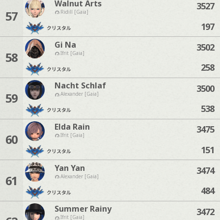
Walnut Arts
3527
57
Ridill [Gaia]
197
クリスタル
Gi Na
3502
58
Ifrit [Gaia]
258
クリスタル
Nacht Schlaf
3500
59
Alexander [Gaia]
538
クリスタル
Elda Rain
3475
60
Ifrit [Gaia]
151
クリスタル
Yan Yan
3474
61
Alexander [Gaia]
484
クリスタル
Summer Rainy
3472
Ifrit [Gaia]