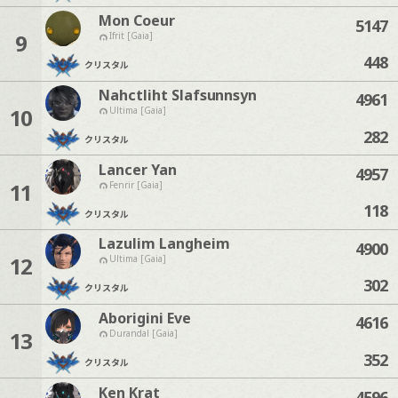
Mon Coeur
5147
9
Ifrit [Gaia]
448
クリスタル
Nahctliht Slafsunnsyn
4961
10
Ultima [Gaia]
282
クリスタル
Lancer Yan
4957
11
Fenrir [Gaia]
118
クリスタル
Lazulim Langheim
4900
12
Ultima [Gaia]
302
クリスタル
Aborigini Eve
4616
13
Durandal [Gaia]
352
クリスタル
Ken Krat
4596