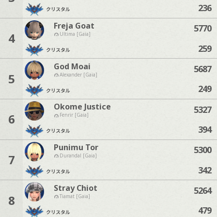
236
クリスタル
Freja Goat
5770
4
Ultima [Gaia]
259
クリスタル
God Moai
5687
5
Alexander [Gaia]
249
クリスタル
Okome Justice
5327
6
Fenrir [Gaia]
394
クリスタル
Punimu Tor
5300
7
Durandal [Gaia]
342
クリスタル
Stray Chiot
5264
8
Tiamat [Gaia]
479
クリスタル