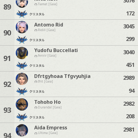
3076
89
Tiamat [Gaia]
172
クリスタル
Antomo Rid
3045
90
Ridill [Gaia]
299
クリスタル
Yudofu Buccellati
3040
91
Fenrir [Gaia]
451
クリスタル
Dfrtgyhoaa Tfgvyuhjia
2989
92
Ifrit [Gaia]
94
クリスタル
Tohoho Ho
2982
93
Durandal [Gaia]
208
クリスタル
Aida Empress
2981
94
Ultima [Gaia]