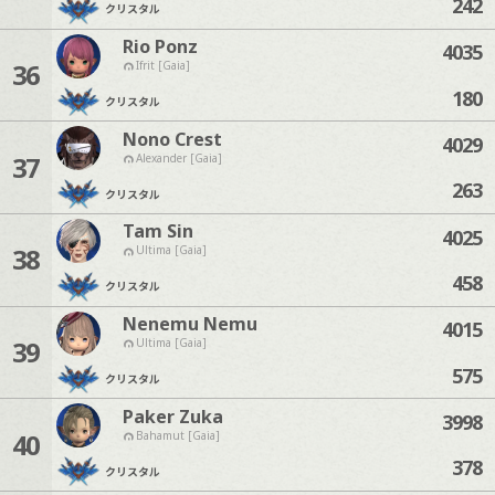
242
クリスタル
Rio Ponz
4035
36
Ifrit [Gaia]
180
クリスタル
Nono Crest
4029
37
Alexander [Gaia]
263
クリスタル
Tam Sin
4025
38
Ultima [Gaia]
458
クリスタル
Nenemu Nemu
4015
39
Ultima [Gaia]
575
クリスタル
Paker Zuka
3998
40
Bahamut [Gaia]
378
クリスタル