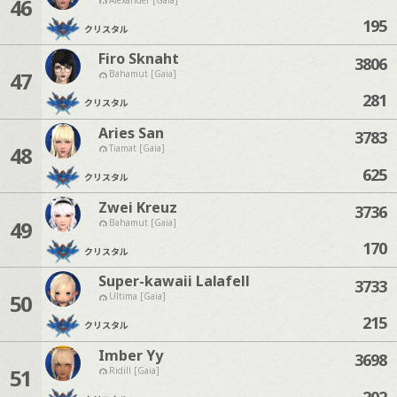
46
195
クリスタル
Firo Sknaht
3806
47
Bahamut [Gaia]
281
クリスタル
Aries San
3783
48
Tiamat [Gaia]
625
クリスタル
Zwei Kreuz
3736
49
Bahamut [Gaia]
170
クリスタル
Super-kawaii Lalafell
3733
50
Ultima [Gaia]
215
クリスタル
Imber Yy
3698
51
Ridill [Gaia]
202