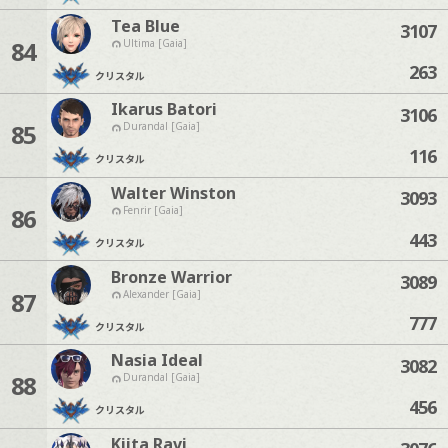
Tea Blue
3107
84
Ultima [Gaia]
263
クリスタル
Ikarus Batori
3106
85
Durandal [Gaia]
116
クリスタル
Walter Winston
3093
86
Fenrir [Gaia]
443
クリスタル
Bronze Warrior
3089
87
Alexander [Gaia]
777
クリスタル
Nasia Ideal
3082
88
Durandal [Gaia]
456
クリスタル
Kiita Ravi