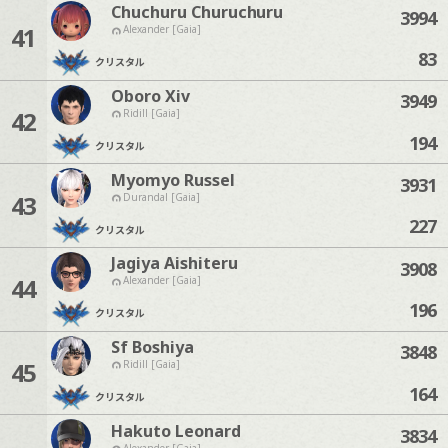
Chuchuru Churuchuru
3994
41
Alexander [Gaia]
83
クリスタル
Oboro Xiv
3949
42
Ridill [Gaia]
194
クリスタル
Myomyo Russel
3931
43
Durandal [Gaia]
227
クリスタル
Jagiya Aishiteru
3908
44
Alexander [Gaia]
196
クリスタル
Sf Boshiya
3848
45
Ridill [Gaia]
164
クリスタル
Hakuto Leonard
3834
Alexander [Gaia]