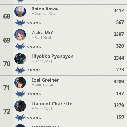
Raion Amov
3412
68
Durandal [Gaia]
567
クリスタル
Zsika Mu'
3397
69
Ridill [Gaia]
320
クリスタル
Hiyokko Pyonpyon
3344
70
Fenrir [Gaia]
273
クリスタル
Ezel Greiner
3289
71
Ultima [Gaia]
147
クリスタル
Liamont Charette
3279
72
Fenrir [Gaia]
159
クリスタル