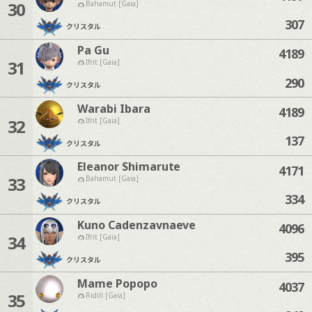
30
Bahamut [Gaia]
307
クリスタル
Pa Gu
4189
31
Ifrit [Gaia]
290
クリスタル
Warabi Ibara
4189
32
Ifrit [Gaia]
137
クリスタル
Eleanor Shimarute
4171
33
Bahamut [Gaia]
334
クリスタル
Kuno Cadenzavnaeve
4096
34
Ifrit [Gaia]
395
クリスタル
Mame Popopo
4037
35
Ridill [Gaia]