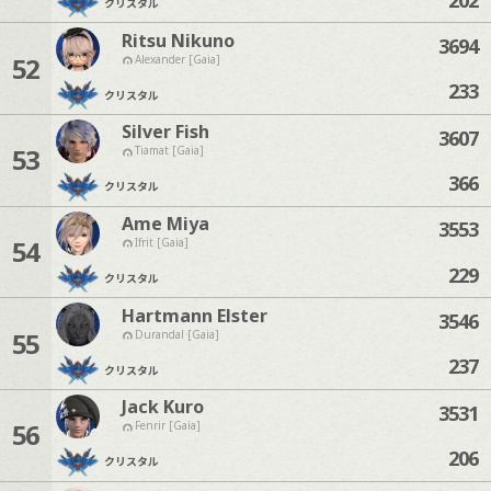
クリスタル
Ritsu Nikuno
3694
52
Alexander [Gaia]
233
クリスタル
Silver Fish
3607
53
Tiamat [Gaia]
366
クリスタル
Ame Miya
3553
54
Ifrit [Gaia]
229
クリスタル
Hartmann Elster
3546
55
Durandal [Gaia]
237
クリスタル
Jack Kuro
3531
56
Fenrir [Gaia]
206
クリスタル