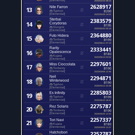
[Elemental]
2026/02/16 08:14
2628917
Nite Farron
13
B200
Typhon
[Elemental]
2022/05/29 14:52
Sterbai
2383579
14
Corydoras
B195
Gungnir
2022/06/20 05:19
[Elemental]
2364880
Futo Hidera
15
B199
Tonberry
[Elemental]
2022/06/11 07:19
Rarity
2333441
16
Opalescence
B180
Kujata
2022/05/13 02:52
[Elemental]
2297601
Miss Cioccolata
17
B190
Tonberry
[Elemental]
2023/03/06 12:46
Neil
2294871
18
Winterwood
B190
Typhon
2026/05/12 22:38
[Elemental]
2285803
Es Infinity
19
B199
Typhon
[Elemental]
2022/06/10 18:41
2275787
Rez Solaris
20
B190
Tonberry
[Elemental]
2024/06/25 12:42
2257337
Tori Navi
21
B180
Kujata
[Elemental]
2020/09/09 13:37
Hatchobori
2252787