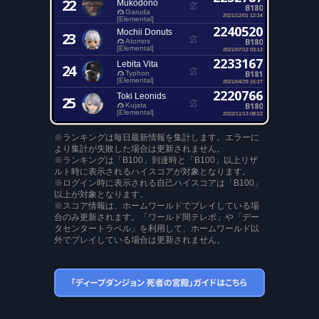
22
Mukodono
B180
Garuda
2021/12/01 12:34
[Elemental]
2240520
Mochii Donuts
23
B180
Atomos
[Elemental]
2021/07/12 03:12
2233167
Lebita Vita
24
B181
Typhon
[Elemental]
2021/04/29 15:27
2220766
Toki Leonids
25
B180
Kujata
[Elemental]
2022/11/13 08:22
※ランキングは毎日最新情報を集計します。エラーに
より集計が失敗した場合は更新されません。
※ランキングは「B100」到達時と「B100」以上リザ
ルト時に表示されるハイスコアが対象となります。
※ログイン時に表示される自己ハイスコアは「B100」
以上が対象となります。
※スコア情報は、ホームワールドでプレイしている場
合のみ更新されます。「ワールド間テレポ」や「デー
タセンタートラベル」を利用して、ホームワールド以
外でプレイしている場合は更新されません。