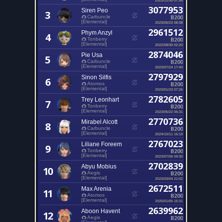
3077953
Siren Peo
3
B200
Carbuncle
[Elemental]
2023/05/22 08:38
2961512
Phym Anzyl
4
B200
Tonberry
[Elemental]
2022/08/30 02:20
2874046
Pie Usa
5
B200
Carbuncle
[Elemental]
2023/07/24 17:40
2797929
Sinon Silfis
6
B200
Atomos
[Elemental]
2023/01/23 07:26
2782605
Trey Leonhart
7
B200
Tonberry
[Elemental]
2023/05/22 05:31
2770736
Mirabel Alcott
8
B200
Carbuncle
[Elemental]
2024/10/11 16:19
2767023
Liliane Foreem
9
B200
Tonberry
[Elemental]
2023/07/06 09:30
2702839
Abyu Mobius
10
B200
Aegis
[Elemental]
2023/03/04 21:02
2672511
Max Arenia
11
B200
Atomos
[Elemental]
2025/01/05 15:31
2639962
Aboon Havent
12
B200
Aegis