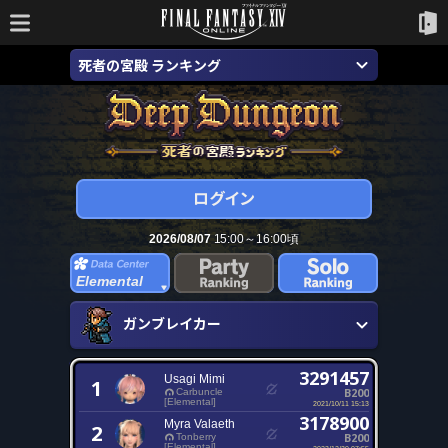
死者の宮殿 ランキング
2026/08/07
15:00～16:00頃
Elemental
ガンブレイカー
3291457
Usagi Mimi
1
B200
Carbuncle
[Elemental]
2021/10/11 15:13
3178900
Myra Valaeth
2
B200
Tonberry
[Elemental]
2023/12/30 07:55