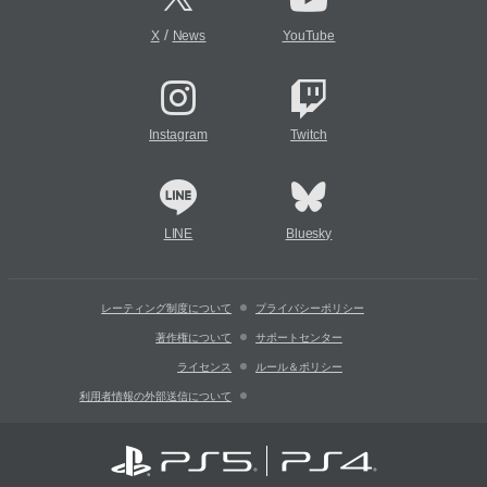
/
X
News
YouTube
Instagram
Twitch
LINE
Bluesky
レーティング制度について
プライバシーポリシー
著作権について
サポートセンター
ライセンス
ルール＆ポリシー
利用者情報の外部送信について