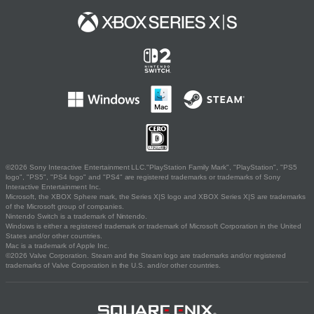
©2026 Sony Interactive Entertainment LLC."PlayStation Family Mark", "PlayStation", "PS5
logo", "PS5", "PS4 logo" and "PS4" are registered trademarks or trademarks of Sony
Interactive Entertainment Inc.
Microsoft, the XBOX Sphere mark, the Series X|S logo and XBOX Series X|S are trademarks
of the Microsoft group of companies.
Nintendo Switch is a trademark of Nintendo.
Windows is either a registered trademark or trademark of Microsoft Corporation in the United
States and/or other countries.
Mac is a trademark of Apple Inc.
©2026 Valve Corporation. Steam and the Steam logo are trademarks and/or registered
trademarks of Valve Corporation in the U.S. and/or other countries.