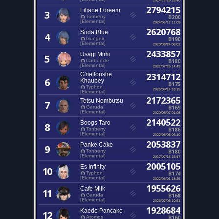
2794215
Liliane Foreem
3
B200
Tonberry
[Elemental]
2024/05/17 11:09
2620768
Soda Blue
4
B190
Gungnir
[Elemental]
2020/08/24 06:02
2433857
Usagi Mimi
5
B180
Carbuncle
[Elemental]
2021/07/26 14:49
G'nelloushe
2314712
6
Khaubey
B175
Typhon
2025/09/14 18:15
[Elemental]
2172365
Tetsu Nembutsu
7
B169
Garuda
[Elemental]
2020/08/07 01:08
2140522
Boogs Taro
8
B186
Tonberry
[Elemental]
2022/08/08 06:10
2053837
Panke Cake
9
B180
Tonberry
[Elemental]
2017/07/15 15:47
2005105
Es Infinity
10
B174
Typhon
[Elemental]
2022/06/01 18:25
1955626
Cafe Milk
11
B168
Garuda
[Elemental]
2026/07/05 10:51
1928684
Kaede Pancake
12
B160
Atomos