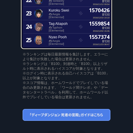
B130
Tonberry
[Elemental]
2016/11/12 09:54
1570426
Kuroku Swei
23
B130
Aegis
[Elemental]
2016/12/10 10:10
1559854
Tag Aliapoh
24
B130
Typhon
[Elemental]
2016/12/02 15:06
1557374
Nyao Pooh
25
B130
Aegis
[Elemental]
2016/11/23 08:47
※ランキングは毎日最新情報を集計します。エラーに
より集計が失敗した場合は更新されません。
※ランキングは「B100」到達時と「B100」以上リザ
ルト時に表示されるハイスコアが対象となります。
※ログイン時に表示される自己ハイスコアは「B100」
以上が対象となります。
※スコア情報は、ホームワールドでプレイしている場
合のみ更新されます。「ワールド間テレポ」や「デー
タセンタートラベル」を利用して、ホームワールド以
外でプレイしている場合は更新されません。