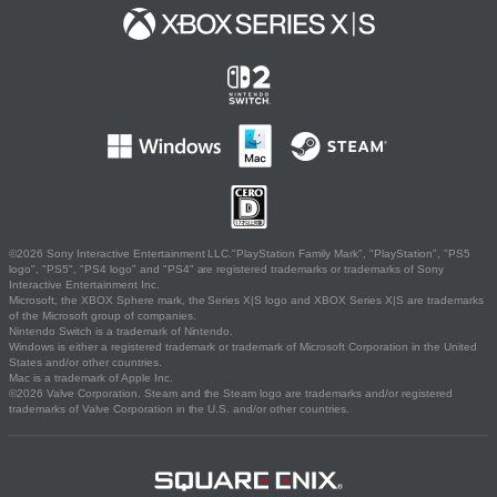
©2026 Sony Interactive Entertainment LLC."PlayStation Family Mark", "PlayStation", "PS5
logo", "PS5", "PS4 logo" and "PS4" are registered trademarks or trademarks of Sony
Interactive Entertainment Inc.
Microsoft, the XBOX Sphere mark, the Series X|S logo and XBOX Series X|S are trademarks
of the Microsoft group of companies.
Nintendo Switch is a trademark of Nintendo.
Windows is either a registered trademark or trademark of Microsoft Corporation in the United
States and/or other countries.
Mac is a trademark of Apple Inc.
©2026 Valve Corporation. Steam and the Steam logo are trademarks and/or registered
trademarks of Valve Corporation in the U.S. and/or other countries.