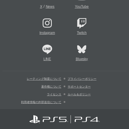
/
X
News
YouTube
Instagram
Twitch
LINE
Bluesky
レーティング制度について
プライバシーポリシー
著作権について
サポートセンター
ライセンス
ルール＆ポリシー
利用者情報の外部送信について