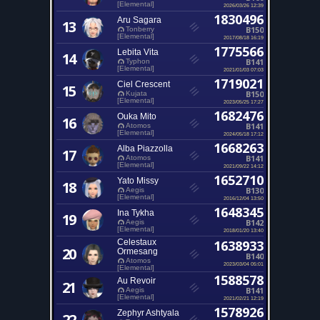
[Elemental]
2026/03/26 12:39
1830496
Aru Sagara
13
B150
Tonberry
[Elemental]
2017/08/18 16:19
1775566
Lebita Vita
14
B141
Typhon
[Elemental]
2021/01/03 07:03
1719021
Ciel Crescent
15
B150
Kujata
[Elemental]
2023/05/25 17:27
1682476
Ouka Mito
16
B141
Atomos
[Elemental]
2024/05/18 17:12
1668263
Alba Piazzolla
17
B141
Atomos
[Elemental]
2021/09/22 14:12
1652710
Yato Missy
18
B130
Aegis
[Elemental]
2016/12/04 13:50
1648345
Ina Tykha
19
B142
Aegis
[Elemental]
2018/01/20 13:40
Celestaux
1638933
20
Ormesang
B140
Atomos
2023/03/04 05:01
[Elemental]
1588578
Au Revoir
21
B141
Aegis
[Elemental]
2021/02/21 12:19
1578926
Zephyr Ashtyala
22