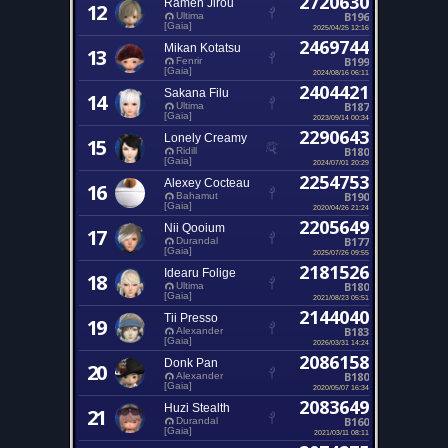
2720630
Ramen Jirou
12
B196
Ultima
[Gaia]
2025/04/25 12:16
2469744
Mikan Kotatsu
13
B199
Fenrir
[Gaia]
2024/08/16 06:11
2404421
Sakana Filu
14
B187
Ultima
[Gaia]
2023/09/14 00:34
2290643
Lonely Creamy
15
B180
Ridill
[Gaia]
2024/07/01 20:29
2254753
Alexey Cocteau
16
B190
Bahamut
[Gaia]
2020/04/26 21:24
2205649
Nii Qooium
17
B177
Durandal
[Gaia]
2025/07/26 09:55
2181526
Idearu Folige
18
B180
Ultima
[Gaia]
2021/08/23 05:51
2144040
Tii Presso
19
B183
Alexander
[Gaia]
2026/03/31 14:24
2086158
Donk Pan
20
B180
Alexander
[Gaia]
2020/05/07 16:34
2083649
Huzi Stealth
21
B160
Durandal
[Gaia]
2021/03/11 08:11