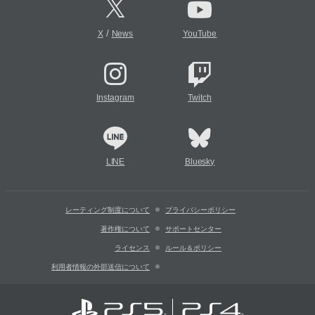
/
X
News
YouTube
Instagram
Twitch
LINE
Bluesky
レーティング制度について
プライバシーポリシー
著作権について
サポートセンター
ライセンス
ルール＆ポリシー
利用者情報の外部送信について