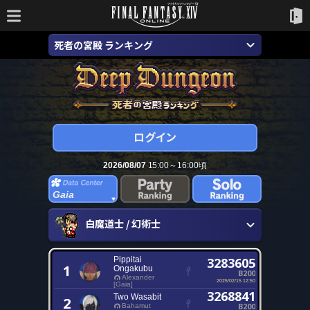
死者の宮殿 ランキング
2026/08/07
15:00～16:00頃
Gaia
白魔道士 / 幻術士
Pippitai
3283605
1
Ongakubu
B200
Alexander
2025/02/15 12:50
[Gaia]
3268841
Two Wasabit
2
B200
Bahamut