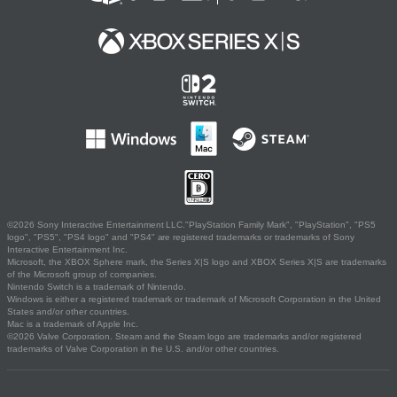
©2026 Sony Interactive Entertainment LLC."PlayStation Family Mark", "PlayStation", "PS5
logo", "PS5", "PS4 logo" and "PS4" are registered trademarks or trademarks of Sony
Interactive Entertainment Inc.
Microsoft, the XBOX Sphere mark, the Series X|S logo and XBOX Series X|S are trademarks
of the Microsoft group of companies.
Nintendo Switch is a trademark of Nintendo.
Windows is either a registered trademark or trademark of Microsoft Corporation in the United
States and/or other countries.
Mac is a trademark of Apple Inc.
©2026 Valve Corporation. Steam and the Steam logo are trademarks and/or registered
trademarks of Valve Corporation in the U.S. and/or other countries.