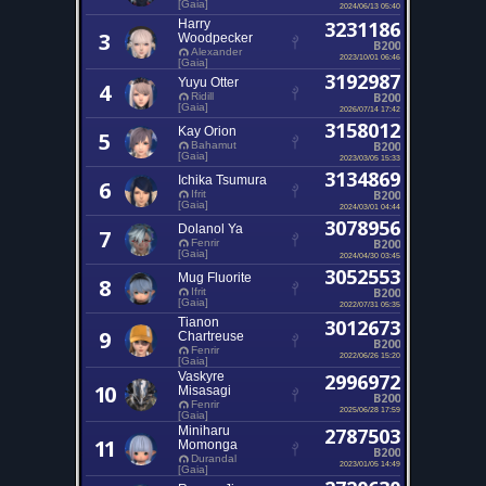
[Gaia]
2024/06/13 05:40
Harry
3231186
3
Woodpecker
B200
Alexander
2023/10/01 06:46
[Gaia]
3192987
Yuyu Otter
4
B200
Ridill
[Gaia]
2026/07/14 17:42
3158012
Kay Orion
5
B200
Bahamut
[Gaia]
2023/03/05 15:33
3134869
Ichika Tsumura
6
B200
Ifrit
[Gaia]
2024/03/01 04:44
3078956
Dolanol Ya
7
B200
Fenrir
[Gaia]
2024/04/30 03:45
3052553
Mug Fluorite
8
B200
Ifrit
[Gaia]
2022/07/31 05:35
Tianon
3012673
9
Chartreuse
B200
Fenrir
2022/06/26 15:20
[Gaia]
Vaskyre
2996972
10
Misasagi
B200
Fenrir
2025/06/28 17:59
[Gaia]
Miniharu
2787503
11
Momonga
B200
Durandal
2023/01/05 14:49
[Gaia]