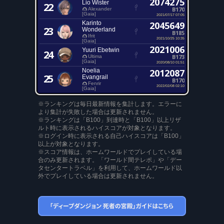
2074275
Lio Wister
22
B170
Alexander
[Gaia]
2021/07/17 07:05
Karinto
2045649
23
Wonderland
B185
Ifrit
2021/10/25 10:35
[Gaia]
2021006
Yuuri Ebetwin
24
B173
Ultima
[Gaia]
2020/08/10 01:51
Noelia
2012087
25
Evangrail
B170
Fenrir
2022/02/08 02:10
[Gaia]
※ランキングは毎日最新情報を集計します。エラーに
より集計が失敗した場合は更新されません。
※ランキングは「B100」到達時と「B100」以上リザ
ルト時に表示されるハイスコアが対象となります。
※ログイン時に表示される自己ハイスコアは「B100」
以上が対象となります。
※スコア情報は、ホームワールドでプレイしている場
合のみ更新されます。「ワールド間テレポ」や「デー
タセンタートラベル」を利用して、ホームワールド以
外でプレイしている場合は更新されません。