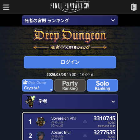
死者の宮殿 ランキング
2026/08/08
15:00～16:00頃
Crystal
学者
3310745
Sovereign Phil
1
B200
Goblin
[Crystal]
2023/10/17 05:49
3277535
Aosarc Blur
2
B200
Goblin
[Crystal]
2023/10/01 03:00