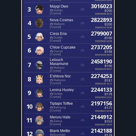
3016023
Maygi Owo
3
B200
Goblin
[Crystal]
2020/03/08 23:10
2822893
Nova Cosmas
4
B200
Malboro
[Crystal]
2026/01/12 20:39
2799007
Ciess Eria
5
B196
Goblin
[Crystal]
2023/09/30 02:08
2737205
Chloe Cupcake
6
B198
Coeurl
[Crystal]
2024/10/26 08:09
Lelouch
2458190
7
Masamune
B190
Malboro
2023/02/19 00:57
[Crystal]
2274253
E'shtova Nor
8
B187
Diabolos
[Crystal]
2025/01/25 16:11
2244133
Lenina Huxley
9
B178
Goblin
[Crystal]
2024/03/04 10:51
2197156
Tiptaps Toffee
10
B177
Balmung
[Crystal]
2022/05/21 00:39
2144912
Meruru Hato
11
B159
Zalera
[Crystal]
2025/09/27 05:20
2142188
Blank Mettle
12
B174
Brynhildr