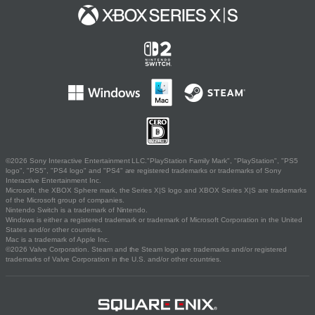
©2026 Sony Interactive Entertainment LLC."PlayStation Family Mark", "PlayStation", "PS5
logo", "PS5", "PS4 logo" and "PS4" are registered trademarks or trademarks of Sony
Interactive Entertainment Inc.
Microsoft, the XBOX Sphere mark, the Series X|S logo and XBOX Series X|S are trademarks
of the Microsoft group of companies.
Nintendo Switch is a trademark of Nintendo.
Windows is either a registered trademark or trademark of Microsoft Corporation in the United
States and/or other countries.
Mac is a trademark of Apple Inc.
©2026 Valve Corporation. Steam and the Steam logo are trademarks and/or registered
trademarks of Valve Corporation in the U.S. and/or other countries.