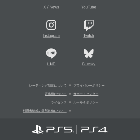
/
X
News
YouTube
Instagram
Twitch
LINE
Bluesky
レーティング制度について
プライバシーポリシー
著作権について
サポートセンター
ライセンス
ルール＆ポリシー
利用者情報の外部送信について