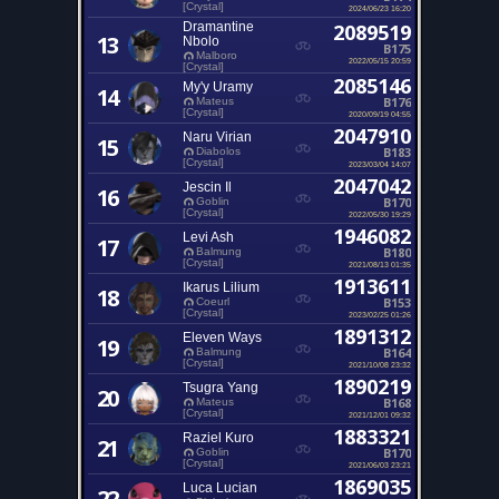
[Crystal]
2024/06/23 16:20
Dramantine
2089519
13
Nbolo
B175
Malboro
2022/05/15 20:59
[Crystal]
2085146
My'y Uramy
14
B176
Mateus
[Crystal]
2020/09/19 04:55
2047910
Naru Virian
15
B183
Diabolos
[Crystal]
2023/03/04 14:07
2047042
Jescin Il
16
B170
Goblin
[Crystal]
2022/05/30 19:29
1946082
Levi Ash
17
B180
Balmung
[Crystal]
2021/08/13 01:35
1913611
Ikarus Lilium
18
B153
Coeurl
[Crystal]
2023/02/25 01:26
1891312
Eleven Ways
19
B164
Balmung
[Crystal]
2021/10/08 23:32
1890219
Tsugra Yang
20
B168
Mateus
[Crystal]
2021/12/01 09:32
1883321
Raziel Kuro
21
B170
Goblin
[Crystal]
2021/06/03 23:21
1869035
Luca Lucian
22