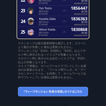
B170
Diabolos
[Crystal]
2023/04/27 02:03
1856447
Yun Tooru
23
B170
Goblin
[Crystal]
2020/04/13 05:18
1836363
Xazalia Zalia
24
B170
Zalera
[Crystal]
2020/10/13 01:14
1830868
Velour Kaida
25
B143
Goblin
[Crystal]
2021/02/01 03:09
※ランキングは毎日最新情報を集計します。エラーに
より集計が失敗した場合は更新されません。
※ランキングは「B100」到達時と「B100」以上リザ
ルト時に表示されるハイスコアが対象となります。
※ログイン時に表示される自己ハイスコアは「B100」
以上が対象となります。
※スコア情報は、ホームワールドでプレイしている場
合のみ更新されます。「ワールド間テレポ」や「デー
タセンタートラベル」を利用して、ホームワールド以
外でプレイしている場合は更新されません。