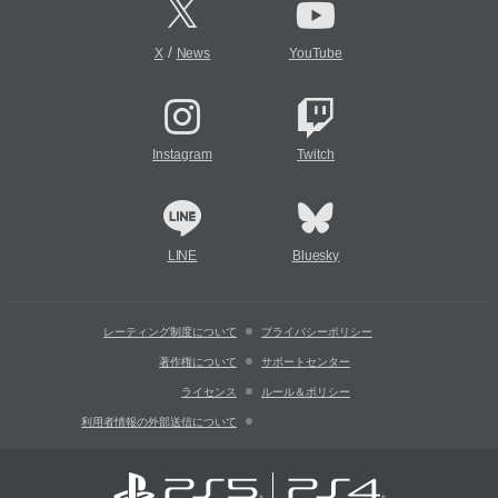
/
X
News
YouTube
Instagram
Twitch
LINE
Bluesky
レーティング制度について
プライバシーポリシー
著作権について
サポートセンター
ライセンス
ルール＆ポリシー
利用者情報の外部送信について