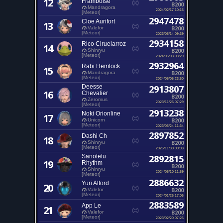
12
Framboise
B200
Mandragora
2024/02/17 10:15
[Meteor]
2947478
Cloe Aurifort
13
B200
Valefor
[Meteor]
2023/05/14 09:39
2934158
Rico Ciruelarroz
14
B200
Shinryu
[Meteor]
2024/05/03 03:29
2932964
Rabi Hemlock
15
B200
Mandragora
[Meteor]
2024/05/05 23:50
Deesse
2913807
16
Chevalier
B200
Zeromus
2023/11/26 07:29
[Meteor]
2913238
Noki Orionline
17
B200
Unicorn
[Meteor]
2023/06/24 11:34
2897852
Dashi Ch
18
B200
Shinryu
[Meteor]
2025/11/30 00:03
Sanotetu
2892815
19
Rhythm
B200
Shinryu
2024/06/10 11:59
[Meteor]
2886632
Yuri Alford
20
B200
Valefor
[Meteor]
2024/01/26 17:06
2883589
App Le
21
B200
Valefor
[Meteor]
2023/02/20 07:25