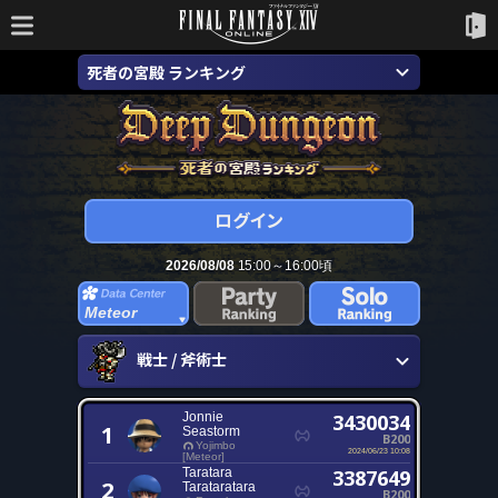
死者の宮殿 ランキング
2026/08/08
15:00～16:00頃
Meteor
戦士 / 斧術士
Jonnie
3430034
1
Seastorm
B200
Yojimbo
2024/06/23 10:08
[Meteor]
Taratara
3387649
2
Tarataratara
B200