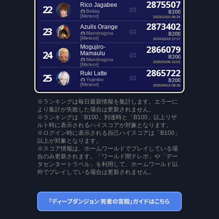
2875507
Rico Jagabee
22
B200
Belias
[Meteor]
2023/12/01 06:24
2873402
Azulis Orange
23
B200
Mandragora
[Meteor]
2024/10/19 17:17
Mogujiro-
2866079
24
Mamaulu
B200
Mandragora
2026/01/06 15:51
[Meteor]
2865722
Ruki Latte
25
B200
Yojimbo
[Meteor]
2025/09/14 08:36
※ランキングは毎日最新情報を集計します。エラーに
より集計が失敗した場合は更新されません。
※ランキングは「B100」到達時と「B100」以上リザ
ルト時に表示されるハイスコアが対象となります。
※ログイン時に表示される自己ハイスコアは「B100」
以上が対象となります。
※スコア情報は、ホームワールドでプレイしている場
合のみ更新されます。「ワールド間テレポ」や「デー
タセンタートラベル」を利用して、ホームワールド以
外でプレイしている場合は更新されません。