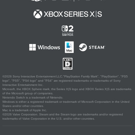
©2026 Sony Interactive Entertainment LLC."PlayStation Family Mark", "PlayStation", "PS5
logo", "PS5", "PS4 logo" and "PS4" are registered trademarks or trademarks of Sony
Interactive Entertainment Inc.
Microsoft, the XBOX Sphere mark, the Series X|S logo and XBOX Series X|S are trademarks
of the Microsoft group of companies.
Nintendo Switch is a trademark of Nintendo.
Windows is either a registered trademark or trademark of Microsoft Corporation in the United
States and/or other countries.
Mac is a trademark of Apple Inc.
©2026 Valve Corporation. Steam and the Steam logo are trademarks and/or registered
trademarks of Valve Corporation in the U.S. and/or other countries.