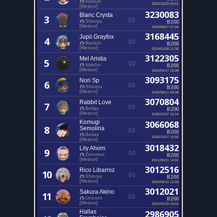
Ramuh
2022/12/29 09:21
[Meteor]
3230083
Blanc Crysta
3
B200
Shinryu
[Meteor]
2023/08/27 07:24
3168445
Jupii Grayfox
4
B200
Ramuh
[Meteor]
2024/01/28 11:35
3122305
Mel Aristia
5
B200
Valefor
[Meteor]
2024/04/17 15:08
3093175
Nori Sp
6
B200
Shinryu
[Meteor]
2025/08/11 05:38
3070804
Rabbit Love
7
B200
Belias
[Meteor]
2025/01/07 14:14
Komugi
3066068
8
Semolina
B200
Belias
2025/12/07 12:56
[Meteor]
3018432
Lily Ahorn
9
B200
Zeromus
[Meteor]
2021/05/31 14:01
3012516
Rico Libarroz
10
B200
Shinryu
[Meteor]
2024/06/16 12:58
3012021
Sakura Akino
11
B200
Unicorn
[Meteor]
2024/02/29 15:01
Hallas
2986905