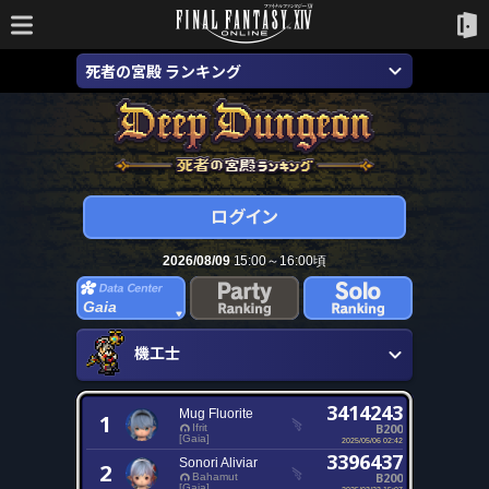
死者の宮殿 ランキング
2026/08/09
15:00～16:00頃
Gaia
機工士
3414243
Mug Fluorite
1
B200
Ifrit
[Gaia]
2025/05/06 02:42
3396437
Sonori Aliviar
2
B200
Bahamut
[Gaia]
2025/03/23 15:07