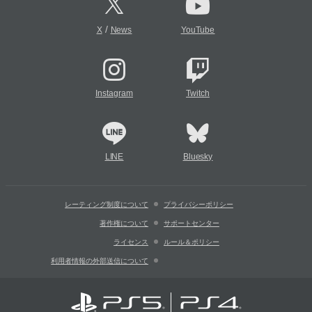
/
X
News
YouTube
Instagram
Twitch
LINE
Bluesky
レーティング制度について
プライバシーポリシー
著作権について
サポートセンター
ライセンス
ルール＆ポリシー
利用者情報の外部送信について