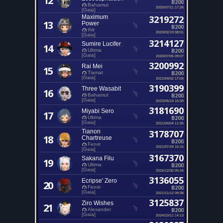
12
B200
Bahamut
2020/07/11 17:26
[Gaia]
Maximum
3219272
13
Power
B200
Ifrit
2023/02/19 08:01
[Gaia]
3214127
Sumire Lucifer
14
B200
Ultima
[Gaia]
2020/07/05 09:07
3200992
Rai Mei
15
B200
Tiamat
[Gaia]
2021/04/02 17:04
3190399
Three Wasabit
16
B200
Bahamut
[Gaia]
2023/05/19 15:39
3181690
Miyabi Sero
17
B200
Ultima
[Gaia]
2021/04/04 11:35
Tianon
3178707
18
Chartreuse
B200
Fenrir
2021/07/29 15:15
[Gaia]
3167370
Sakana Filu
19
B200
Ultima
[Gaia]
2024/12/30 05:34
3136055
Ecripse' Zero
20
B200
Fenrir
[Gaia]
2021/11/12 09:38
3125837
Ziro Wishes
21
B200
Alexander
[Gaia]
2024/10/11 14:13