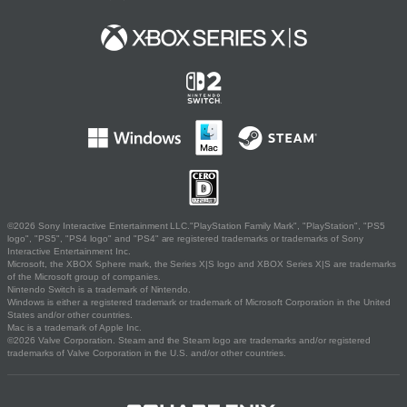
©2026 Sony Interactive Entertainment LLC."PlayStation Family Mark", "PlayStation", "PS5
logo", "PS5", "PS4 logo" and "PS4" are registered trademarks or trademarks of Sony
Interactive Entertainment Inc.
Microsoft, the XBOX Sphere mark, the Series X|S logo and XBOX Series X|S are trademarks
of the Microsoft group of companies.
Nintendo Switch is a trademark of Nintendo.
Windows is either a registered trademark or trademark of Microsoft Corporation in the United
States and/or other countries.
Mac is a trademark of Apple Inc.
©2026 Valve Corporation. Steam and the Steam logo are trademarks and/or registered
trademarks of Valve Corporation in the U.S. and/or other countries.