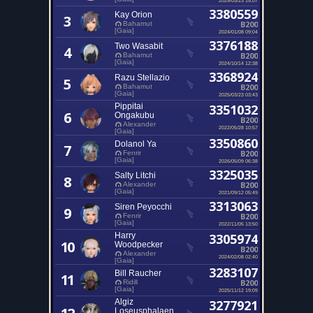
3380559
Kay Orion
3
B200
Bahamut
[Gaia]
2024/01/08 09:04
3376188
Two Wasabit
4
B200
Bahamut
[Gaia]
2024/10/14 12:38
3368924
Razu Stellazio
5
B200
Bahamut
[Gaia]
2025/03/23 03:43
Pippitai
3351032
6
Ongakubu
B200
Alexander
2022/05/28 10:57
[Gaia]
3350860
Dolanol Ya
7
B200
Fenrir
[Gaia]
2026/05/09 06:38
3325035
Salty Litchi
8
B200
Alexander
[Gaia]
2021/09/12 05:49
3313063
Siren Peyocchi
9
B200
Fenrir
[Gaia]
2022/11/05 13:50
Harry
3305974
10
Woodpecker
B200
Alexander
2024/02/08 02:40
[Gaia]
3283107
Bill Raucher
11
B200
Ridill
[Gaia]
2025/11/12 19:09
Algiz
3277921
Loseusphalaen