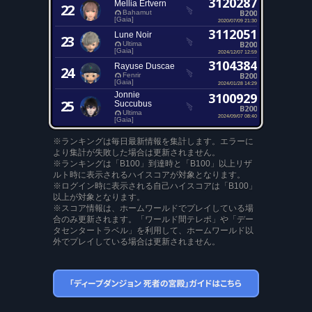
3120287
Mellia Ertvern
22
B200
Bahamut
[Gaia]
2020/07/09 21:30
3112051
Lune Noir
23
B200
Ultima
[Gaia]
2024/12/07 12:59
3104384
Rayuse Duscae
24
B200
Fenrir
[Gaia]
2024/01/28 14:29
Jonnie
3100929
25
Succubus
B200
Ultima
2024/09/07 08:40
[Gaia]
※ランキングは毎日最新情報を集計します。エラーに
より集計が失敗した場合は更新されません。
※ランキングは「B100」到達時と「B100」以上リザ
ルト時に表示されるハイスコアが対象となります。
※ログイン時に表示される自己ハイスコアは「B100」
以上が対象となります。
※スコア情報は、ホームワールドでプレイしている場
合のみ更新されます。「ワールド間テレポ」や「デー
タセンタートラベル」を利用して、ホームワールド以
外でプレイしている場合は更新されません。