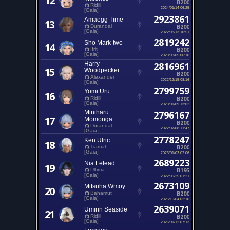
12
B200
Ridill
2024/01/14 06:25
[Gaia]
2923861
Amaegg Time
13
B200
Durandal
[Gaia]
2022/08/13 10:51
2819242
Sho Mark-two
14
B200
Ifrit
[Gaia]
2023/03/05 06:10
Harry
2816961
15
Woodpecker
B200
Alexander
2022/12/15 08:16
[Gaia]
2799759
Yomi Uru
16
B200
Ridill
[Gaia]
2023/01/09 13:02
Miniharu
2796167
17
Momonga
B200
Durandal
2022/07/08 11:47
[Gaia]
2778247
Ken Ulric
18
B200
Tiamat
[Gaia]
2023/01/03 07:06
2689223
Nia Lefead
19
B195
Ultima
[Gaia]
2022/09/25 01:21
2673109
Mitsuha Wmoy
20
B200
Bahamut
[Gaia]
2025/10/04 02:10
2639071
Umirin Seaside
21
B200
Ridill
[Gaia]
2026/01/12 07:13