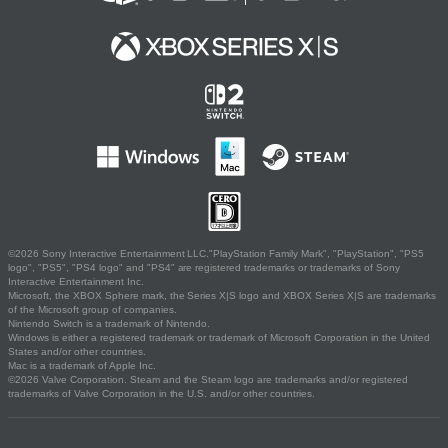
©2026 Sony Interactive Entertainment LLC."PlayStation Family Mark", "PlayStation", "PS5
logo", "PS5", "PS4 logo" and "PS4" are registered trademarks or trademarks of Sony
Interactive Entertainment Inc.
Microsoft, the XBOX Sphere mark, the Series X|S logo and XBOX Series X|S are trademarks
of the Microsoft group of companies.
Nintendo Switch is a trademark of Nintendo.
Windows is either a registered trademark or trademark of Microsoft Corporation in the United
States and/or other countries.
Mac is a trademark of Apple Inc.
©2026 Valve Corporation. Steam and the Steam logo are trademarks and/or registered
trademarks of Valve Corporation in the U.S. and/or other countries.