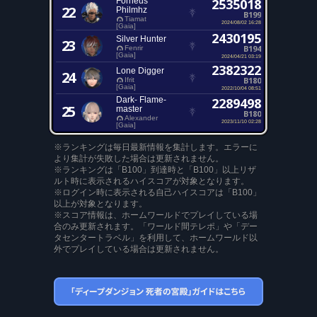
Forneus
2535018
22
Philmhz
B199
Tiamat
2024/08/02 16:28
[Gaia]
2430195
Silver Hunter
23
B194
Fenrir
[Gaia]
2024/04/21 03:19
2382322
Lone Digger
24
B180
Ifrit
[Gaia]
2022/10/04 08:51
Dark- Flame-
2289498
25
master
B180
Alexander
2023/11/10 02:28
[Gaia]
※ランキングは毎日最新情報を集計します。エラーに
より集計が失敗した場合は更新されません。
※ランキングは「B100」到達時と「B100」以上リザ
ルト時に表示されるハイスコアが対象となります。
※ログイン時に表示される自己ハイスコアは「B100」
以上が対象となります。
※スコア情報は、ホームワールドでプレイしている場
合のみ更新されます。「ワールド間テレポ」や「デー
タセンタートラベル」を利用して、ホームワールド以
外でプレイしている場合は更新されません。