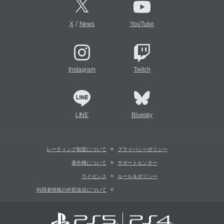
/
X
News
YouTube
Instagram
Twitch
LINE
Bluesky
レーティング制度について
プライバシーポリシー
著作権について
サポートセンター
ライセンス
ルール＆ポリシー
利用者情報の外部送信について