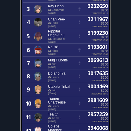
3232650
Kay Orion
3
B200
Bahamut
[Gaia]
2022/05/08 07:18
3211967
Chan Pee-
4
B200
Ridill
[Gaia]
2026/05/17 15:00
Pippitai
3199230
5
Ongakubu
B200
Alexander
2022/05/16 13:53
[Gaia]
3193601
Na I'o'l
6
B200
Ridill
[Gaia]
2024/09/16 16:09
3069613
Mug Fluorite
7
B200
Ifrit
[Gaia]
2022/07/18 08:29
3017635
Dolanol Ya
8
B200
Fenrir
[Gaia]
2022/12/18 03:29
3004469
Utakata Tribal
9
B200
Ifrit
[Gaia]
2023/04/01 11:46
Tianon
2981609
10
Chartreuse
B200
Fenrir
2022/08/19 03:01
[Gaia]
2957259
Tea O'
11
B200
Tiamat
[Gaia]
2022/05/17 21:56
Colette
2946068
Marence