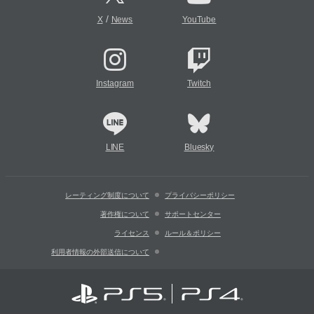
/
X
News
YouTube
Instagram
Twitch
LINE
Bluesky
レーティング制度について
プライバシーポリシー
著作権について
サポートセンター
ライセンス
ルール＆ポリシー
利用者情報の外部送信について