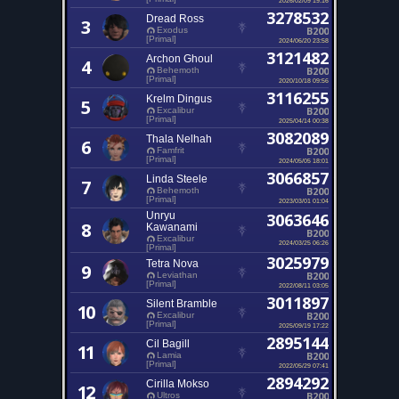
3278532
Dread Ross
3
B200
Exodus
[Primal]
2024/06/20 23:58
3121482
Archon Ghoul
4
B200
Behemoth
[Primal]
2020/10/18 09:56
3116255
Krelm Dingus
5
B200
Excalibur
[Primal]
2025/04/14 00:38
3082089
Thala Nelhah
6
B200
Famfrit
[Primal]
2024/05/05 18:01
3066857
Linda Steele
7
B200
Behemoth
[Primal]
2023/03/01 01:04
Unryu
3063646
8
Kawanami
B200
Excalibur
2024/03/25 06:26
[Primal]
3025979
Tetra Nova
9
B200
Leviathan
[Primal]
2022/08/11 03:05
3011897
Silent Bramble
10
B200
Excalibur
[Primal]
2025/09/19 17:22
2895144
Cil Bagill
11
B200
Lamia
[Primal]
2022/05/29 07:41
2894292
Cirilla Mokso
12
B200
Ultros