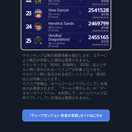
B188
Lamia
[Primal]
2021/11/22 02:16
2541528
Slow Dancer
23
B199
Lamia
[Primal]
2022/07/08 20:46
2469799
Hendrick Sands
24
B190
Exodus
[Primal]
2025/05/23 08:55
Verothal
2455165
25
Dragonblood
B193
Leviathan
2026/05/18 08:33
[Primal]
※ランキングは毎日最新情報を集計します。エラーに
より集計が失敗した場合は更新されません。
※ランキングは「B100」到達時と「B100」以上リザ
ルト時に表示されるハイスコアが対象となります。
※ログイン時に表示される自己ハイスコアは「B100」
以上が対象となります。
※スコア情報は、ホームワールドでプレイしている場
合のみ更新されます。「ワールド間テレポ」や「デー
タセンタートラベル」を利用して、ホームワールド以
外でプレイしている場合は更新されません。