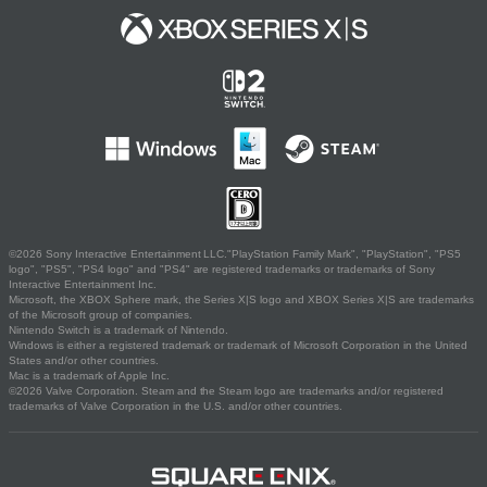
©2026 Sony Interactive Entertainment LLC."PlayStation Family Mark", "PlayStation", "PS5
logo", "PS5", "PS4 logo" and "PS4" are registered trademarks or trademarks of Sony
Interactive Entertainment Inc.
Microsoft, the XBOX Sphere mark, the Series X|S logo and XBOX Series X|S are trademarks
of the Microsoft group of companies.
Nintendo Switch is a trademark of Nintendo.
Windows is either a registered trademark or trademark of Microsoft Corporation in the United
States and/or other countries.
Mac is a trademark of Apple Inc.
©2026 Valve Corporation. Steam and the Steam logo are trademarks and/or registered
trademarks of Valve Corporation in the U.S. and/or other countries.