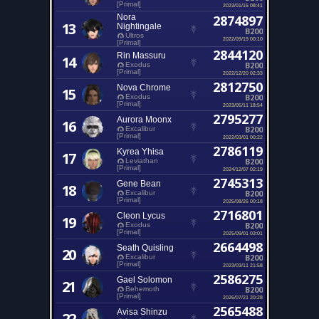
[Primal]
2023/01/15 08:41
Nora
2874897
13
Nightingale
B200
Ultros
2022/09/19 00:10
[Primal]
2844120
Rin Massuru
14
B200
Exodus
[Primal]
2022/12/20 02:33
2812750
Nova Chrome
15
B200
Exodus
[Primal]
2023/05/11 18:54
2795277
Aurora Moonx
16
B200
Excalibur
[Primal]
2022/03/01 00:22
2786119
Kyrea Yhisa
17
B200
Leviathan
[Primal]
2024/12/07 02:19
2745313
Gene Bean
18
B200
Excalibur
[Primal]
2025/08/26 00:18
2716801
Cleon Lycus
19
B200
Exodus
[Primal]
2025/09/01 03:01
2664498
Seath Quisling
20
B200
Excalibur
[Primal]
2023/03/11 21:58
2586275
Gael Solomon
21
B200
Behemoth
[Primal]
2026/07/21 20:28
2565488
Avisa Shinzu
22