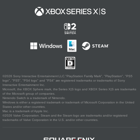
©2026 Sony Interactive Entertainment LLC."PlayStation Family Mark", "PlayStation", "PS5
logo", "PS5", "PS4 logo" and "PS4" are registered trademarks or trademarks of Sony
Interactive Entertainment Inc.
Microsoft, the XBOX Sphere mark, the Series X|S logo and XBOX Series X|S are trademarks
of the Microsoft group of companies.
Nintendo Switch is a trademark of Nintendo.
Windows is either a registered trademark or trademark of Microsoft Corporation in the United
States and/or other countries.
Mac is a trademark of Apple Inc.
©2026 Valve Corporation. Steam and the Steam logo are trademarks and/or registered
trademarks of Valve Corporation in the U.S. and/or other countries.