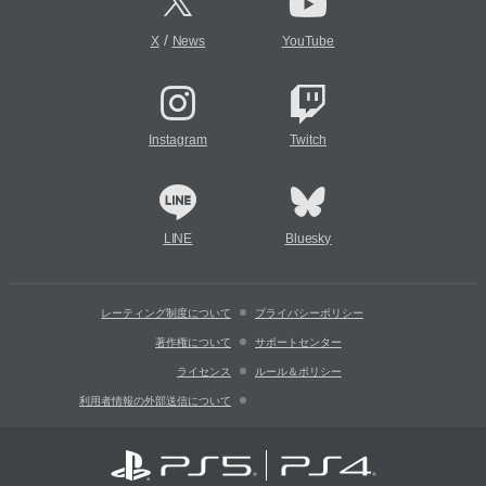
/
X
News
YouTube
Instagram
Twitch
LINE
Bluesky
レーティング制度について
プライバシーポリシー
著作権について
サポートセンター
ライセンス
ルール＆ポリシー
利用者情報の外部送信について