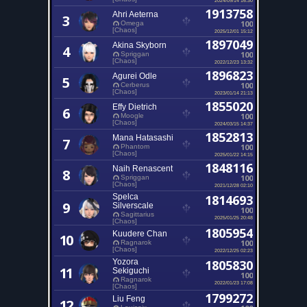
1913758
Ahri Aeterna
3
100
Omega
[Chaos]
2025/12/01 15:12
1897049
Akina Skyborn
4
100
Spriggan
[Chaos]
2022/12/23 13:32
1896823
Agurei Odle
5
100
Cerberus
[Chaos]
2023/01/14 21:13
1855020
Effy Dietrich
6
100
Moogle
[Chaos]
2024/03/15 14:37
1852813
Mana Hatasashi
7
100
Phantom
[Chaos]
2025/01/22 14:15
1848116
Naih Renascent
8
100
Spriggan
[Chaos]
2021/12/28 02:10
Spelca
1814693
9
Silverscale
100
Sagittarius
2025/01/25 20:48
[Chaos]
1805954
Kuudere Chan
10
100
Ragnarok
[Chaos]
2022/12/25 02:23
Yozora
1805830
11
Sekiguchi
100
Ragnarok
2022/01/23 17:08
[Chaos]
1799272
Liu Feng
12