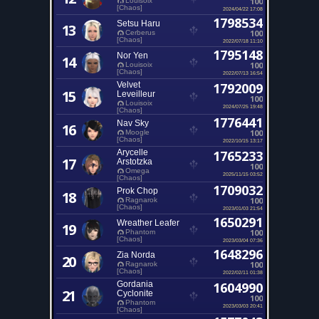
100
Louisoix
[Chaos]
2024/04/22 17:08
1798534
Setsu Haru
13
100
Cerberus
[Chaos]
2022/07/18 11:10
1795148
Nor Yen
14
100
Louisoix
[Chaos]
2022/07/13 16:54
Velvet
1792009
15
Leveilleur
100
Louisoix
2024/07/25 19:48
[Chaos]
1776441
Nav Sky
16
100
Moogle
[Chaos]
2022/10/15 13:17
Arycelle
1765233
17
Arstotzka
100
Omega
2025/11/15 03:52
[Chaos]
1709032
Prok Chop
18
100
Ragnarok
[Chaos]
2023/01/03 21:54
1650291
Wreather Leafer
19
100
Phantom
[Chaos]
2023/03/04 07:36
1648296
Zia Norda
20
100
Ragnarok
[Chaos]
2022/02/11 01:38
Gordania
1604990
21
Cyclonite
100
Phantom
2023/03/03 20:41
[Chaos]