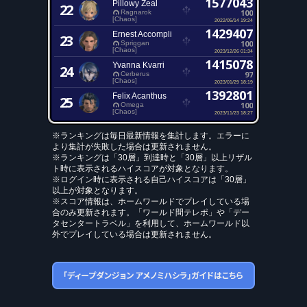
1577043
Pillowy Zeal
22
100
Ragnarok
[Chaos]
2022/05/14 19:24
1429407
Ernest Accompli
23
100
Spriggan
[Chaos]
2023/12/26 01:34
1415078
Yvanna Kvarri
24
97
Cerberus
[Chaos]
2023/01/29 18:19
1392801
Felix Acanthus
25
100
Omega
[Chaos]
2023/11/23 18:27
※ランキングは毎日最新情報を集計します。エラーに
より集計が失敗した場合は更新されません。
※ランキングは「30層」到達時と「30層」以上リザル
ト時に表示されるハイスコアが対象となります。
※ログイン時に表示される自己ハイスコアは「30層」
以上が対象となります。
※スコア情報は、ホームワールドでプレイしている場
合のみ更新されます。「ワールド間テレポ」や「デー
タセンタートラベル」を利用して、ホームワールド以
外でプレイしている場合は更新されません。