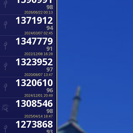
98
2026/06/22 00:13
1371912
94
2024/03/07 02:45
1347779
91
2022/12/08 16:28
1323952
97
2020/08/07 13:47
1320610
96
2024/12/01 20:49
1308546
98
2025/04/14 18:47
1273868
93