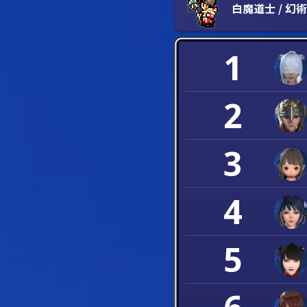
白魔道士 / 幻
1
2
3
4
5