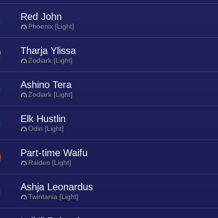
Red John
Phoenix [Light]
Tharja Ylissa
Zodiark [Light]
Ashino Tera
Zodiark [Light]
Elk Hustlin
Odin [Light]
Part-time Waifu
Raiden [Light]
Ashja Leonardus
Twintania [Light]