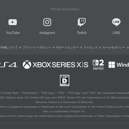
Official Information
YouTube
Instagram
Twitch
LINE
著作権について
プライバシーポリシー
サポートセンター
ライセンス
ルール＆ポリシー
 Family Mark", "PlayStation", "PS5 logo", "PS5", "PS4 logo" and "PS4" are registered trademark
XBOX Sphere mark, the Series X|S logo and XBOX Series X|S are trademarks of the Microsoft gro
Nintendo Switch is a trademark of Nintendo.
ither a registered trademark or trademark of Microsoft Corporation in the United States and/or oth
Mac is a trademark of Apple Inc.
eam and the Steam logo are trademarks and/or registered trademarks of Valve Corporation in the 