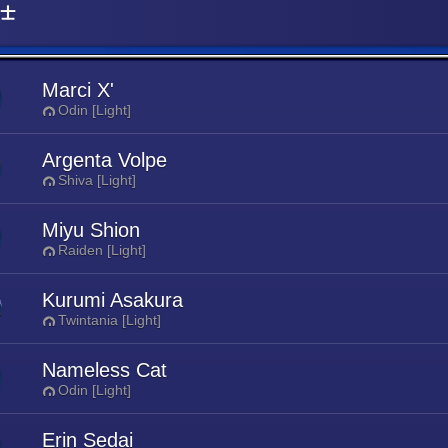
術士
Marci X'
Odin [Light]
Argenta Volpe
Shiva [Light]
Miyu Shion
Raiden [Light]
Kurumi Asakura
Twintania [Light]
Nameless Cat
Odin [Light]
Erin Sedai