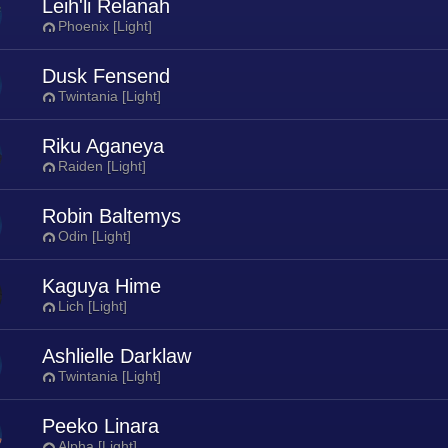
Leih'li Relanah
Phoenix [Light]
Dusk Fensend
Twintania [Light]
Riku Aganeya
Raiden [Light]
Robin Baltemys
Odin [Light]
Kaguya Hime
Lich [Light]
Ashlielle Darklaw
Twintania [Light]
Peeko Linara
Alpha [Light]