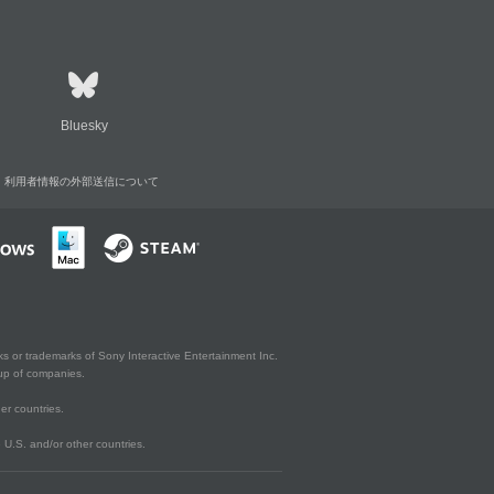
Bluesky
利用者情報の外部送信について
s or trademarks of Sony Interactive Entertainment Inc.
up of companies.
er countries.
U.S. and/or other countries.