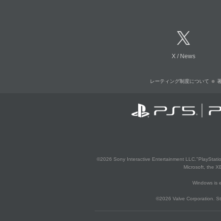
X
/
News
レーティング制度について
©2026 Sony Interactive Entertainment LLC."PlayStation
Microsoft, the 
Windows is e
©2026 Valve Corporation. St