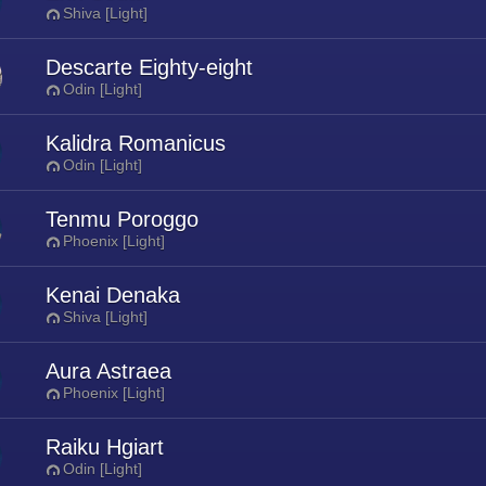
Shiva [Light]
Descarte Eighty-eight
Odin [Light]
Kalidra Romanicus
Odin [Light]
Tenmu Poroggo
Phoenix [Light]
Kenai Denaka
Shiva [Light]
Aura Astraea
Phoenix [Light]
Raiku Hgiart
Odin [Light]