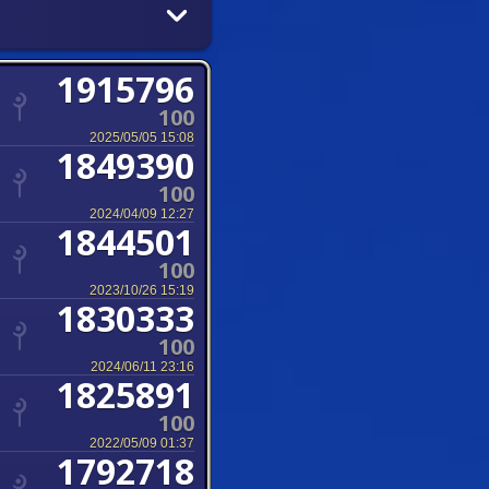
1915796
100
2025/05/05 15:08
1849390
100
2024/04/09 12:27
1844501
100
2023/10/26 15:19
1830333
100
2024/06/11 23:16
1825891
100
2022/05/09 01:37
1792718