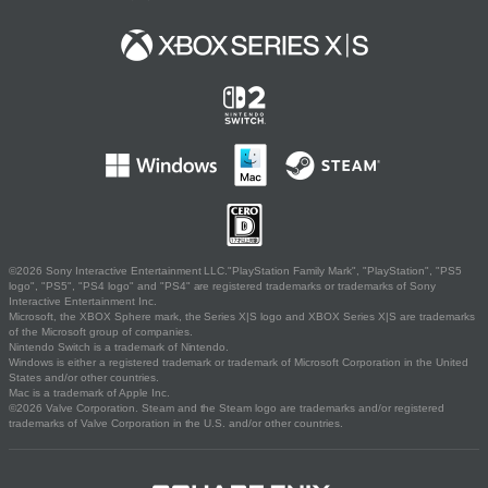
©2026 Sony Interactive Entertainment LLC."PlayStation Family Mark", "PlayStation", "PS5
logo", "PS5", "PS4 logo" and "PS4" are registered trademarks or trademarks of Sony
Interactive Entertainment Inc.
Microsoft, the XBOX Sphere mark, the Series X|S logo and XBOX Series X|S are trademarks
of the Microsoft group of companies.
Nintendo Switch is a trademark of Nintendo.
Windows is either a registered trademark or trademark of Microsoft Corporation in the United
States and/or other countries.
Mac is a trademark of Apple Inc.
©2026 Valve Corporation. Steam and the Steam logo are trademarks and/or registered
trademarks of Valve Corporation in the U.S. and/or other countries.