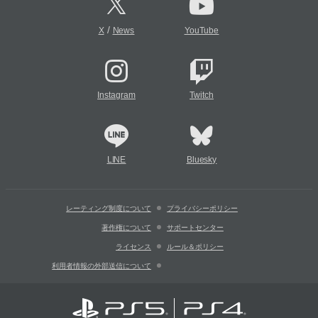
/
X
News
YouTube
Instagram
Twitch
LINE
Bluesky
レーティング制度について
プライバシーポリシー
著作権について
サポートセンター
ライセンス
ルール＆ポリシー
利用者情報の外部送信について