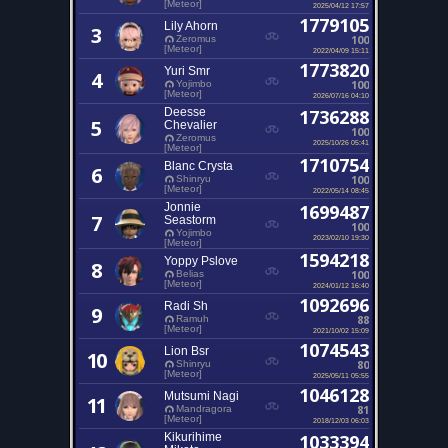
[Meteor]
2025/04/12 17:57
1779105
Lily Ahorn
3
100
Zeromus
[Meteor]
2022/04/09 15:11
1773820
Yuri Smr
4
100
Yojimbo
[Meteor]
2026/07/16 04:10
Deesse
1736288
5
Chevalier
100
Zeromus
2025/10/26 05:41
[Meteor]
1710754
Blanc Crysta
6
100
Shinryu
[Meteor]
2022/05/14 08:45
Jonnie
1699487
7
Seastorm
100
Yojimbo
2023/02/10 19:30
[Meteor]
1594218
Yoppy Pslove
8
100
Belias
[Meteor]
2024/01/12 16:40
1092696
Radi Sh
9
88
Ramuh
[Meteor]
2021/10/02 15:09
1074543
Lion Bsr
10
80
Shinryu
[Meteor]
2025/05/11 05:55
1046128
Mutsumi Nagi
11
81
Mandragora
[Meteor]
2018/12/03 06:03
Kikurihime
1033394