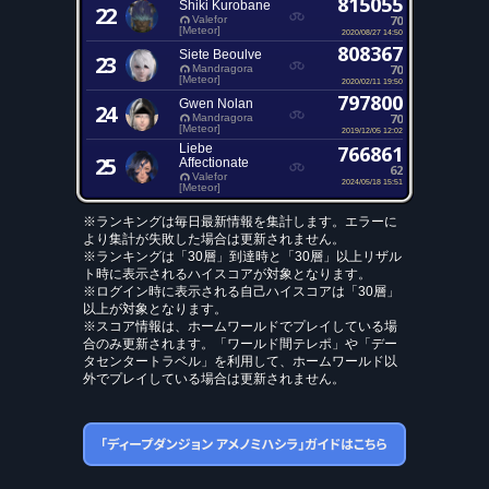
815055
Shiki Kurobane
22
70
Valefor
[Meteor]
2020/08/27 14:50
808367
Siete Beoulve
23
70
Mandragora
[Meteor]
2020/02/11 19:50
797800
Gwen Nolan
24
70
Mandragora
[Meteor]
2019/12/05 12:02
Liebe
766861
25
Affectionate
62
Valefor
2024/05/18 15:51
[Meteor]
※ランキングは毎日最新情報を集計します。エラーに
より集計が失敗した場合は更新されません。
※ランキングは「30層」到達時と「30層」以上リザル
ト時に表示されるハイスコアが対象となります。
※ログイン時に表示される自己ハイスコアは「30層」
以上が対象となります。
※スコア情報は、ホームワールドでプレイしている場
合のみ更新されます。「ワールド間テレポ」や「デー
タセンタートラベル」を利用して、ホームワールド以
外でプレイしている場合は更新されません。