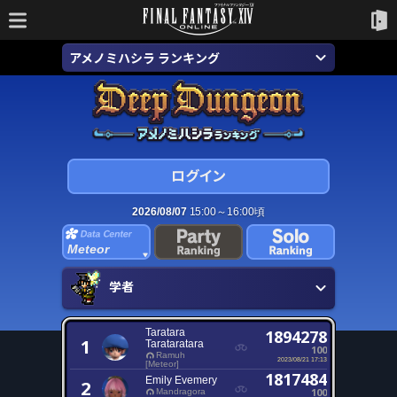
アメノミハシラ ランキング
2026/08/07
15:00～16:00頃
Meteor
学者
Taratara
1894278
1
Tarataratara
100
Ramuh
2023/08/21 17:13
[Meteor]
1817484
Emily Evemery
2
100
Mandragora