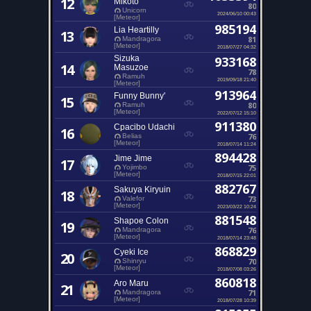
12
Mikoto
80
Unicorn
2024/06/10 00:43
[Meteor]
985194
Lia Heartilly
13
81
Mandragora
[Meteor]
2018/07/27 04:32
Sizuka
933168
14
Masuzoe
78
Ramuh
2019/09/18 21:40
[Meteor]
913964
Funny Bunny'
15
80
Ramuh
[Meteor]
2022/07/12 15:10
911380
Cpacibo Udachi
16
76
Belias
[Meteor]
2018/07/14 11:24
894428
Jime Jime
17
75
Yojimbo
[Meteor]
2018/07/15 22:01
882767
Sakuya Kiryuin
18
73
Valefor
[Meteor]
2023/03/22 10:24
881548
Shapoe Colon
19
76
Mandragora
[Meteor]
2018/07/14 23:48
868829
Cyeki Ice
20
70
Shinryu
[Meteor]
2018/07/08 03:26
860818
Aro Maru
21
71
Mandragora
[Meteor]
2018/07/28 10:39