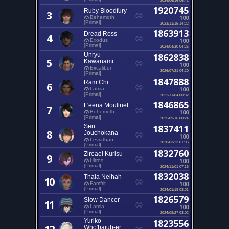
1920745
Ruby Bloodfury
3
100
Behemoth
[Primal]
2023/11/15 14:22
1863913
Dread Ross
4
100
Exodus
[Primal]
2024/04/30 04:25
Unryu
1862838
5
Kawanami
100
Excalibur
2026/07/21 04:20
[Primal]
1847888
Ram Chi
6
100
Lamia
[Primal]
2022/11/04 00:32
1846865
L'eena Moulinet
7
100
Behemoth
[Primal]
2025/09/16 00:24
Sen
1837411
8
Jouchokana
100
Leviathan
2020/03/23 01:05
[Primal]
1832760
Zireael Kurisu
9
100
Ultros
[Primal]
2024/11/01 07:15
1832038
Thala Nelhah
10
100
Famfrit
[Primal]
2024/01/19 03:01
1826579
Slow Dancer
11
100
Lamia
[Primal]
2024/09/27 03:02
Yuriko
1823556
Who'bajub-er