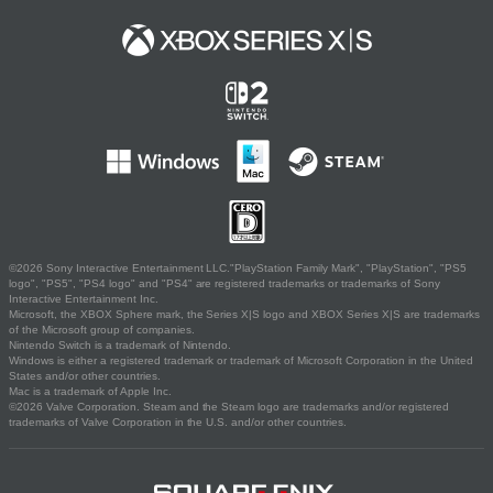
©2026 Sony Interactive Entertainment LLC."PlayStation Family Mark", "PlayStation", "PS5
logo", "PS5", "PS4 logo" and "PS4" are registered trademarks or trademarks of Sony
Interactive Entertainment Inc.
Microsoft, the XBOX Sphere mark, the Series X|S logo and XBOX Series X|S are trademarks
of the Microsoft group of companies.
Nintendo Switch is a trademark of Nintendo.
Windows is either a registered trademark or trademark of Microsoft Corporation in the United
States and/or other countries.
Mac is a trademark of Apple Inc.
©2026 Valve Corporation. Steam and the Steam logo are trademarks and/or registered
trademarks of Valve Corporation in the U.S. and/or other countries.