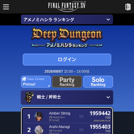
アメノミハシラ ランキング
2026/08/07
15:00～16:00頃
Primal
戦士 / 斧術士
1959442
Amber String
1
100
Hyperion
[Primal]
2024/10/08 00:34
1955403
Arahi Ataragi
2
100
Famfrit
[Primal]
2024/06/16 06:41