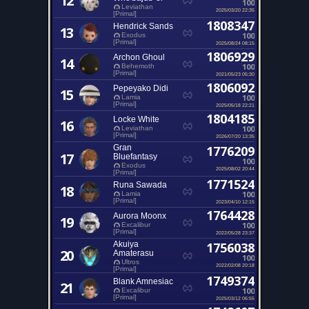
12
100
Leviathan
2025/03/20 22:35
[Primal]
1808347
Hendrick Sands
13
100
Exodus
[Primal]
2025/08/24 08:15
1806929
Archon Ghoul
14
100
Behemoth
[Primal]
2021/05/23 05:30
1806092
Pepeyako Didi
15
100
Lamia
[Primal]
2025/05/18 22:21
1804185
Locke White
16
100
Leviathan
[Primal]
2026/07/20 13:35
Gran
1776209
17
Bluefantasy
100
Exodus
2025/08/02 20:44
[Primal]
1771524
Runa Sawada
18
100
Lamia
[Primal]
2023/04/10 12:15
1764428
Aurora Moonx
19
100
Excalibur
[Primal]
2022/05/28 23:37
Akuiya
1756038
20
Amaterasu
100
Ultros
2022/02/08 20:18
[Primal]
1749374
Blank Amnesiac
21
100
Excalibur
[Primal]
2025/03/12 06:55