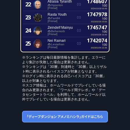
1748607
Atrasia Tyranith
22
100
Hyperion
[Primal]
2024/10/18 00:49
1747978
Rasta Youth
23
100
Famfrit
[Primal]
2023/02/26 03:56
1745747
Zeindelf Mainyu
24
100
Behemoth
[Primal]
2023/03/28 15:46
1742074
Nei Rainari
25
100
Leviathan
[Primal]
2023/01/04 22:36
※ランキングは毎日最新情報を集計します。エラーに
より集計が失敗した場合は更新されません。
※ランキングは「30層」到達時と「30層」以上リザル
ト時に表示されるハイスコアが対象となります。
※ログイン時に表示される自己ハイスコアは「30層」
以上が対象となります。
※スコア情報は、ホームワールドでプレイしている場
合のみ更新されます。「ワールド間テレポ」や「デー
タセンタートラベル」を利用して、ホームワールド以
外でプレイしている場合は更新されません。