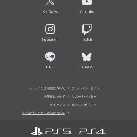
/
X
News
YouTube
Instagram
Twitch
LINE
Bluesky
レーティング制度について
プライバシーポリシー
著作権について
サポートセンター
ライセンス
ルール＆ポリシー
利用者情報の外部送信について