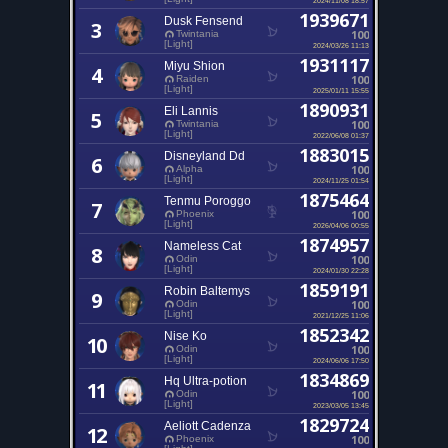
1939671
Dusk Fensend
3
100
Twintania
[Light]
2024/03/26 11:13
1931117
Miyu Shion
4
100
Raiden
[Light]
2025/01/11 15:55
1890931
Eli Lannis
5
100
Twintania
[Light]
2022/06/08 01:37
1883015
Disneyland Dd
6
100
Alpha
[Light]
2024/11/25 01:54
1875464
Tenmu Poroggo
7
100
Phoenix
[Light]
2026/04/06 00:55
1874957
Nameless Cat
8
100
Odin
[Light]
2024/01/30 22:28
1859191
Robin Baltemys
9
100
Odin
[Light]
2021/12/25 11:06
1852342
Nise Ko
10
100
Odin
[Light]
2024/06/06 17:50
1834869
Hq Ultra-potion
11
100
Odin
[Light]
2023/03/05 13:45
1829724
Aeliott Cadenza
12
100
Phoenix