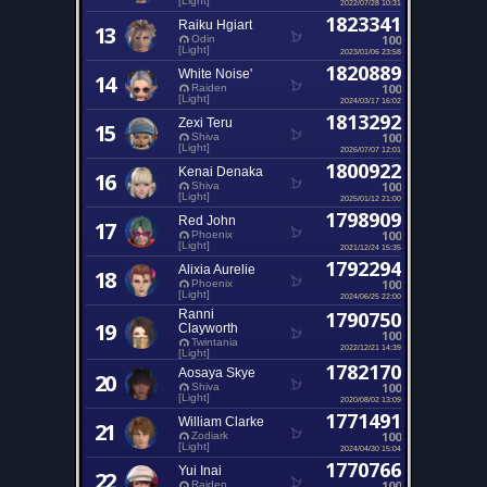
[Light]
2022/07/28 10:31
1823341
Raiku Hgiart
13
100
Odin
[Light]
2023/01/06 23:58
1820889
White Noise'
14
100
Raiden
[Light]
2024/03/17 16:02
1813292
Zexi Teru
15
100
Shiva
[Light]
2026/07/07 12:01
1800922
Kenai Denaka
16
100
Shiva
[Light]
2025/01/12 21:00
1798909
Red John
17
100
Phoenix
[Light]
2021/12/24 15:35
1792294
Alixia Aurelie
18
100
Phoenix
[Light]
2024/06/25 22:00
Ranni
1790750
19
Clayworth
100
Twintania
2022/12/21 14:39
[Light]
1782170
Aosaya Skye
20
100
Shiva
[Light]
2020/08/02 13:09
1771491
William Clarke
21
100
Zodiark
[Light]
2024/04/30 15:04
1770766
Yui Inai
22
100
Raiden