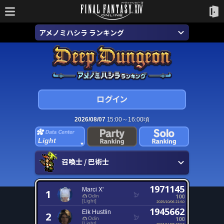
アメノミハシラ ランキング
2026/08/07
15:00～16:00頃
Light
召喚士 / 巴術士
1971145
Marci X'
1
100
Odin
[Light]
2025/10/06 21:50
1945662
Elk Hustlin
2
100
Odin
[Light]
2024/11/08 18:57