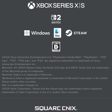
©2026 Sony Interactive Entertainment LLC."PlayStation Family Mark", "PlayStation", "PS5
logo", "PS5", "PS4 logo" and "PS4" are registered trademarks or trademarks of Sony
Interactive Entertainment Inc.
Microsoft, the XBOX Sphere mark, the Series X|S logo and XBOX Series X|S are trademarks
of the Microsoft group of companies.
Nintendo Switch is a trademark of Nintendo.
Windows is either a registered trademark or trademark of Microsoft Corporation in the United
States and/or other countries.
Mac is a trademark of Apple Inc.
©2026 Valve Corporation. Steam and the Steam logo are trademarks and/or registered
trademarks of Valve Corporation in the U.S. and/or other countries.