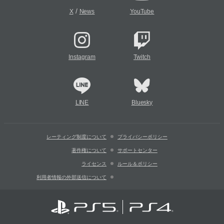
/
X
News
YouTube
Instagram
Twitch
LINE
Bluesky
レーティング制度について
プライバシーポリシー
著作権について
サポートセンター
ライセンス
ルール＆ポリシー
利用者情報の外部送信について