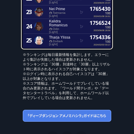
[Light]
2023/06/04 23:37
1765430
Nei Prime
23
100
Twintania
[Light]
2024/01/08 16:51
Kalidra
1756524
24
Romanicus
100
Odin
2023/06/08 18:56
[Light]
1754336
Tharja Ylissa
25
100
Zodiark
[Light]
2024/02/03 03:17
※ランキングは毎日最新情報を集計します。エラーに
より集計が失敗した場合は更新されません。
※ランキングは「30層」到達時と「30層」以上リザル
ト時に表示されるハイスコアが対象となります。
※ログイン時に表示される自己ハイスコアは「30層」
以上が対象となります。
※スコア情報は、ホームワールドでプレイしている場
合のみ更新されます。「ワールド間テレポ」や「デー
タセンタートラベル」を利用して、ホームワールド以
外でプレイしている場合は更新されません。