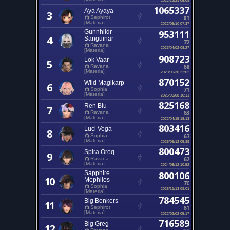
1065337
Aya Ayaya
3
81
Sephirot
[Materia]
2022/05/10 07:37
Gunnhildr
953111
4
Sanguinar
72
Ravana
2023/04/02 08:27
[Materia]
908723
Lok Vaar
5
68
Ravana
[Materia]
2023/09/30 22:02
870152
Wild Magikarp
6
71
Sophia
[Materia]
2025/03/08 10:11
825168
Ren Blu
7
63
Ravana
[Materia]
2022/04/15 18:13
803416
Luci Vega
8
67
Sophia
[Materia]
2025/05/12 05:39
800473
Spira Oroq
9
62
Ravana
[Materia]
2024/08/12 10:52
Sapphire
800106
10
Mephilos
70
Sophia
2025/11/13 09:01
[Materia]
784545
Big Bonkers
11
61
Sephirot
[Materia]
2022/02/02 05:17
716589
Big Greg
12