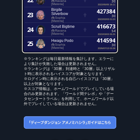
30
Ravana
[Materia]
2022/05/05 16:11
Birgite
427384
23
Silverbow
30
Sophia
2022/02/03 01:03
[Materia]
416673
Scruit Bigtime
24
54
Ravana
[Materia]
2022/03/03 05:25
414594
Hwagu Podo
25
30
Sophia
[Materia]
2026/07/13 03:38
※ランキングは毎日最新情報を集計します。エラーに
より集計が失敗した場合は更新されません。
※ランキングは「30層」到達時と「30層」以上リザル
ト時に表示されるハイスコアが対象となります。
※ログイン時に表示される自己ハイスコアは「30層」
以上が対象となります。
※スコア情報は、ホームワールドでプレイしている場
合のみ更新されます。「ワールド間テレポ」や「デー
タセンタートラベル」を利用して、ホームワールド以
外でプレイしている場合は更新されません。