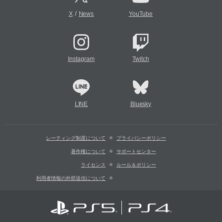
/
X
News
YouTube
Instagram
Twitch
LINE
Bluesky
レーティング制度について
プライバシーポリシー
著作権について
サポートセンター
ライセンス
ルール＆ポリシー
利用者情報の外部送信について