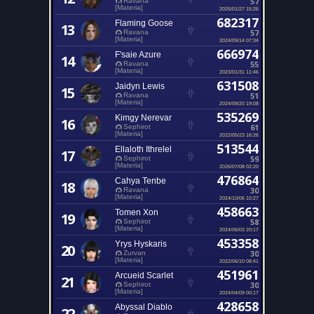
57
Ravana
[Materia]
2025/01/27 15:26
682317
Flaming Goose
13
57
Ravana
[Materia]
2024/09/14 07:34
666974
F'saie Azure
14
55
Ravana
[Materia]
2023/01/31 11:46
631508
Jaidyn Lewis
15
51
Ravana
[Materia]
2024/09/20 19:08
535269
Kimgy Nerevar
16
61
Sephirot
[Materia]
2022/05/23 16:26
513544
Ellaloth Ithrelel
17
59
Sephirot
[Materia]
2026/07/08 02:20
476864
Cahya Tenbe
18
30
Ravana
[Materia]
2024/10/06 10:27
458663
Tomen Xon
19
58
Sephirot
[Materia]
2024/06/03 20:17
453358
Yrys Hyskaris
20
30
Zurvan
[Materia]
2022/06/10 08:41
451961
Arcueid Scarlet
21
30
Sephirot
[Materia]
2024/04/09 00:17
428658
Abyssal Diablo
22