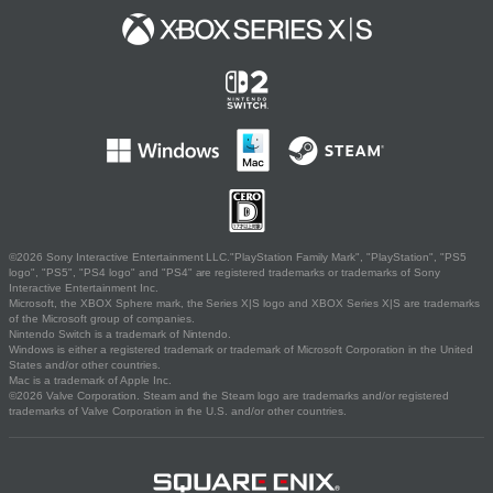
©2026 Sony Interactive Entertainment LLC."PlayStation Family Mark", "PlayStation", "PS5
logo", "PS5", "PS4 logo" and "PS4" are registered trademarks or trademarks of Sony
Interactive Entertainment Inc.
Microsoft, the XBOX Sphere mark, the Series X|S logo and XBOX Series X|S are trademarks
of the Microsoft group of companies.
Nintendo Switch is a trademark of Nintendo.
Windows is either a registered trademark or trademark of Microsoft Corporation in the United
States and/or other countries.
Mac is a trademark of Apple Inc.
©2026 Valve Corporation. Steam and the Steam logo are trademarks and/or registered
trademarks of Valve Corporation in the U.S. and/or other countries.