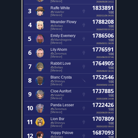
[Meteor]
2026/05/28 14:11
1833891
Raffe White
3
100
Valefor
[Meteor]
2022/11/26 04:55
1788208
Meander Flowy
4
100
Belias
[Meteor]
2026/07/03 07:24
1786506
Emily Evemery
5
100
Mandragora
[Meteor]
2025/02/11 18:39
1776591
Lily Ahorn
6
100
Zeromus
[Meteor]
2021/06/19 07:46
1764905
Rabbit Love
7
100
Belias
[Meteor]
2025/06/22 16:15
1752546
Blanc Crysta
8
100
Shinryu
[Meteor]
2023/03/02 13:38
1737885
Cloe Aurifort
9
100
Valefor
[Meteor]
2025/10/06 14:08
1722426
Panda Lesser
10
100
Zeromus
[Meteor]
2022/06/29 06:42
1707809
Lion Bsr
11
100
Shinryu
[Meteor]
2023/12/22 09:03
1687093
Yoppy Pslove
12
100
Belias