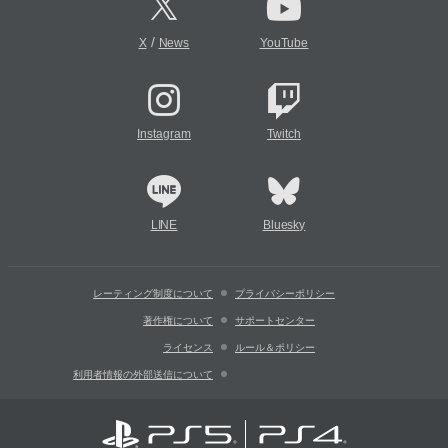
/
X
News
YouTube
Instagram
Twitch
LINE
Bluesky
レーティング制度について
プライバシーポリシー
著作権について
サポートセンター
ライセンス
ルール＆ポリシー
利用者情報の外部送信について