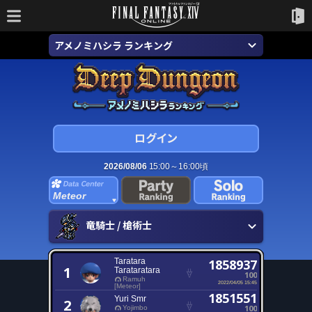
アメノミハシラ ランキング
2026/08/06
15:00～16:00頃
Meteor
竜騎士 / 槍術士
Taratara
1858937
1
Tarataratara
100
Ramuh
2022/04/05 15:45
[Meteor]
1851551
Yuri Smr
2
100
Yojimbo