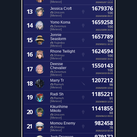
[Meteor]
2024/01/07 13:22
1679376
Jessica Croft
13
100
Unicorn
[Meteor]
2024/03/08 09:37
1659258
Yomo Koma
14
100
Zeromus
[Meteor]
2021/10/09 15:33
Jonnie
1657789
15
Seastorm
100
Yojimbo
2023/02/11 16:10
[Meteor]
1624594
Rhone Twilight
16
100
Shinryu
[Meteor]
2022/10/22 15:31
Deesse
1550143
17
Chevalier
100
Zeromus
2024/10/19 05:09
[Meteor]
1207212
Marry Tr
18
98
Ramuh
[Meteor]
2026/02/09 13:42
1185221
Radi Sh
19
91
Ramuh
[Meteor]
2023/08/23 12:25
Kikurihime
1141855
20
Mikoto
88
Unicorn
2024/06/13 09:02
[Meteor]
982458
Momou Enemy
21
78
Shinryu
[Meteor]
2025/12/13 02:29
979172