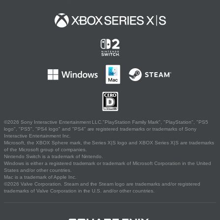
©2026 Sony Interactive Entertainment LLC."PlayStation Family Mark", "PlayStation", "PS5
logo", "PS5", "PS4 logo" and "PS4" are registered trademarks or trademarks of Sony
Interactive Entertainment Inc.
Microsoft, the XBOX Sphere mark, the Series X|S logo and XBOX Series X|S are trademarks
of the Microsoft group of companies.
Nintendo Switch is a trademark of Nintendo.
Windows is either a registered trademark or trademark of Microsoft Corporation in the United
States and/or other countries.
Mac is a trademark of Apple Inc.
©2026 Valve Corporation. Steam and the Steam logo are trademarks and/or registered
trademarks of Valve Corporation in the U.S. and/or other countries.