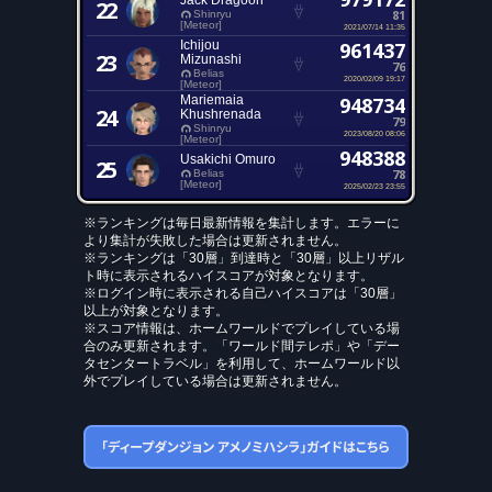
Jack Dragoon
22
81
Shinryu
[Meteor]
2021/07/14 11:35
Ichijou
961437
23
Mizunashi
76
Belias
2020/02/09 19:17
[Meteor]
Mariemaia
948734
24
Khushrenada
79
Shinryu
2023/08/20 08:06
[Meteor]
948388
Usakichi Omuro
25
78
Belias
[Meteor]
2025/02/23 23:55
※ランキングは毎日最新情報を集計します。エラーに
より集計が失敗した場合は更新されません。
※ランキングは「30層」到達時と「30層」以上リザル
ト時に表示されるハイスコアが対象となります。
※ログイン時に表示される自己ハイスコアは「30層」
以上が対象となります。
※スコア情報は、ホームワールドでプレイしている場
合のみ更新されます。「ワールド間テレポ」や「デー
タセンタートラベル」を利用して、ホームワールド以
外でプレイしている場合は更新されません。