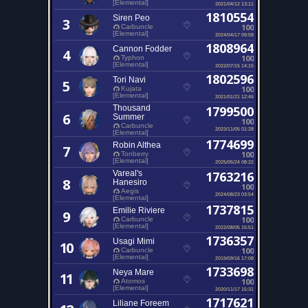
[Elemental]
2021/04/12 13:11
1810554
Siren Peo
3
100
Carbuncle
[Elemental]
2024/04/17 09:58
1808964
Cannon Fodder
4
100
Typhon
[Elemental]
2022/07/15 14:15
1802596
Tori Navi
5
100
Kujata
[Elemental]
2021/01/21 12:46
Thousand
1799500
6
Summer
100
Carbuncle
2023/11/05 01:28
[Elemental]
1774699
Robin Althea
7
100
Tonberry
[Elemental]
2025/05/24 08:22
Vareal's
1763216
8
Hanesiro
100
Aegis
2024/08/23 03:54
[Elemental]
1737815
Emilie Riviere
9
100
Carbuncle
[Elemental]
2022/08/05 15:51
1736357
Usagi Mimi
10
100
Carbuncle
[Elemental]
2019/09/16 17:08
1733698
Neya Mare
11
100
Atomos
[Elemental]
2020/11/17 15:31
1717621
Liliane Foreem