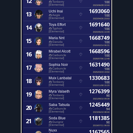
12
100
Tonberry
[Elemental]
2023/06/28 10:44
1693060
Uchi Inai
13
100
Aegis
[Elemental]
2022/04/26 23:53
1691640
Toya Effort
14
100
Typhon
[Elemental]
2020/05/15 14:49
1668749
Maria Nnt
15
100
Garuda
[Elemental]
2020/02/14 06:31
1668596
Mirabel Alcott
16
100
Carbuncle
[Elemental]
2026/07/06 12:48
1631490
Sophia Noir
17
100
Carbuncle
[Elemental]
2025/03/19 19:50
1330683
Muix Lanbatal
18
100
Tonberry
[Elemental]
2022/11/08 15:20
1276399
Myra Valaeth
19
90
Tonberry
[Elemental]
2021/09/10 09:39
1245449
Saba Tatsuta
20
94
Carbuncle
[Elemental]
2023/06/10 08:40
1181385
Soda Blue
21
90
Gungnir
[Elemental]
2019/07/11 06:03
Nuxx
1167565