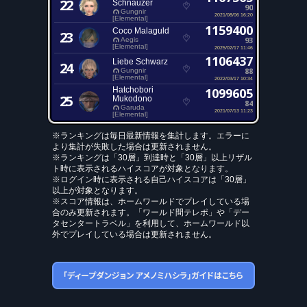
22
Schnauzer
90
Gungnir
2021/08/06 16:20
[Elemental]
1159400
Coco Malaguld
23
93
Aegis
[Elemental]
2025/02/17 11:46
1106437
Liebe Schwarz
24
88
Gungnir
[Elemental]
2022/03/17 10:34
Hatchobori
1099605
25
Mukodono
84
Garuda
2021/07/13 11:23
[Elemental]
※ランキングは毎日最新情報を集計します。エラーに
より集計が失敗した場合は更新されません。
※ランキングは「30層」到達時と「30層」以上リザル
ト時に表示されるハイスコアが対象となります。
※ログイン時に表示される自己ハイスコアは「30層」
以上が対象となります。
※スコア情報は、ホームワールドでプレイしている場
合のみ更新されます。「ワールド間テレポ」や「デー
タセンタートラベル」を利用して、ホームワールド以
外でプレイしている場合は更新されません。