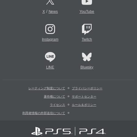
/
X
News
YouTube
Instagram
Twitch
LINE
Bluesky
レーティング制度について
プライバシーポリシー
著作権について
サポートセンター
ライセンス
ルール＆ポリシー
利用者情報の外部送信について