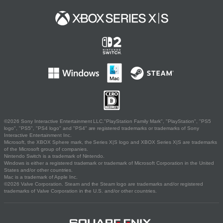
©2026 Sony Interactive Entertainment LLC."PlayStation Family Mark", "PlayStation", "PS5
logo", "PS5", "PS4 logo" and "PS4" are registered trademarks or trademarks of Sony
Interactive Entertainment Inc.
Microsoft, the XBOX Sphere mark, the Series X|S logo and XBOX Series X|S are trademarks
of the Microsoft group of companies.
Nintendo Switch is a trademark of Nintendo.
Windows is either a registered trademark or trademark of Microsoft Corporation in the United
States and/or other countries.
Mac is a trademark of Apple Inc.
©2026 Valve Corporation. Steam and the Steam logo are trademarks and/or registered
trademarks of Valve Corporation in the U.S. and/or other countries.