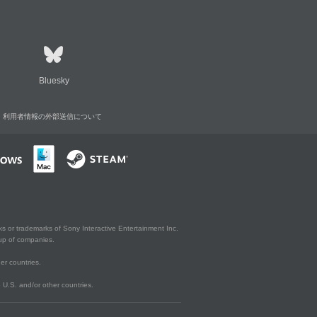
Bluesky
利用者情報の外部送信について
s or trademarks of Sony Interactive Entertainment Inc.
up of companies.
er countries.
U.S. and/or other countries.