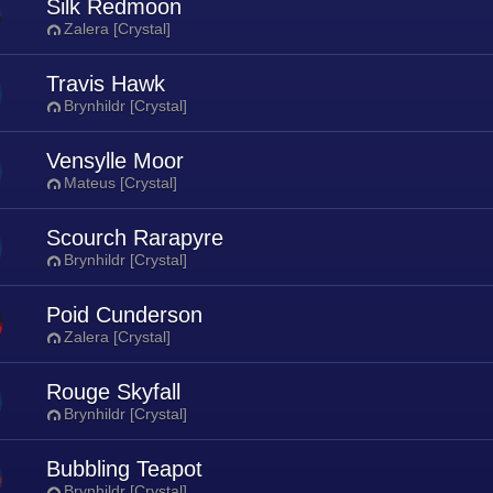
Silk Redmoon
Zalera [Crystal]
Travis Hawk
Brynhildr [Crystal]
Vensylle Moor
Mateus [Crystal]
Scourch Rarapyre
Brynhildr [Crystal]
Poid Cunderson
Zalera [Crystal]
Rouge Skyfall
Brynhildr [Crystal]
Bubbling Teapot
Brynhildr [Crystal]