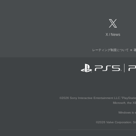
X
/
News
レーティング制度について
©2026 Sony Interactive Entertainment LLC."PlayStation
Microsoft, the 
Windows is e
©2026 Valve Corporation. St