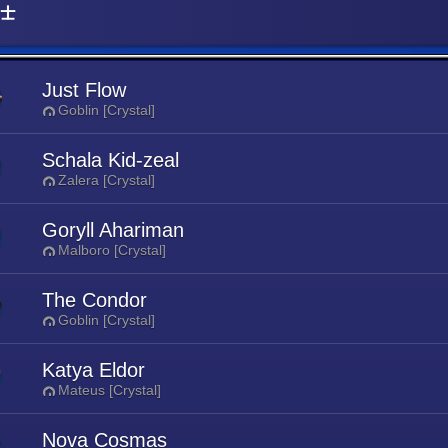
術士
Just Flow
Goblin [Crystal]
Schala Kid-zeal
Zalera [Crystal]
Goryll Ahariman
Malboro [Crystal]
The Condor
Goblin [Crystal]
Katya Eldor
Mateus [Crystal]
Nova Cosmas