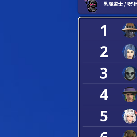
黒魔道士 / 呪
1
2
3
4
5