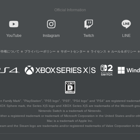
Official Information
YouTube
Instagram
Twitch
LINE
著作権について
プライバシーポリシー
サポートセンター
ライセンス
ルール＆ポリシー
 Family Mark", "PlayStation", "PS5 logo", "PS5", "PS4 logo" and "PS4" are registered trademark
XBOX Sphere mark, the Series X|S logo and XBOX Series X|S are trademarks of the Microsoft gro
Nintendo Switch is a trademark of Nintendo.
ither a registered trademark or trademark of Microsoft Corporation in the United States and/or oth
Mac is a trademark of Apple Inc.
eam and the Steam logo are trademarks and/or registered trademarks of Valve Corporation in the 