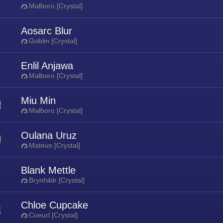
Malboro [Crystal]
Aosarc Blur
Goblin [Crystal]
Enlil Anjawa
Malboro [Crystal]
Miu Min
Malboro [Crystal]
Oulana Uruz
Mateus [Crystal]
Blank Mettle
Brynhildr [Crystal]
Chloe Cupcake
Coeurl [Crystal]