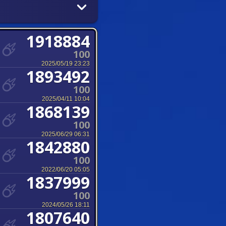
1918884
100
2025/05/19 23:23
1893492
100
2025/04/11 10:04
1868139
100
2025/06/29 06:31
1842880
100
2022/06/20 05:05
1837999
100
2024/05/26 18:11
1807640