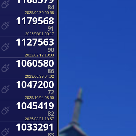
84
2025/09/30 00:58
1179568
91
2025/08/11 00:17
1127563
90
2022/02/12 10:33
1060580
86
2023/06/29 04:02
1047200
72
2025/10/04 08:50
1045419
82
2025/08/31 18:57
1033291
83