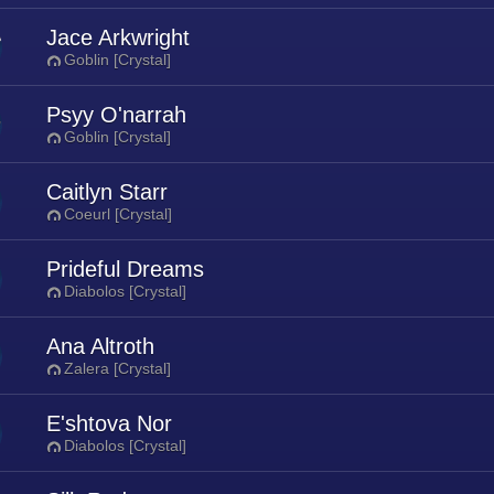
Jace Arkwright
Goblin [Crystal]
Psyy O'narrah
Goblin [Crystal]
Caitlyn Starr
Coeurl [Crystal]
Prideful Dreams
Diabolos [Crystal]
Ana Altroth
Zalera [Crystal]
E'shtova Nor
Diabolos [Crystal]