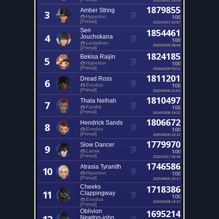
1879855
Amber String
3
100
Hyperion
[Primal]
2022/10/17 02:37
Sen
1854461
4
Jouchokana
100
Leviathan
2020/03/25 08:54
[Primal]
1824185
Bekisa Raijin
5
100
Hyperion
[Primal]
2026/01/09 03:21
1811201
Dread Ross
6
100
Exodus
[Primal]
2022/06/05 21:53
1810497
Thala Nelhah
7
100
Famfrit
[Primal]
2024/03/08 19:22
1806672
Hendrick Sands
8
100
Exodus
[Primal]
2025/06/30 22:12
1779970
Slow Dancer
9
100
Lamia
[Primal]
2022/12/17 05:45
1746586
Atrasia Tyranith
10
100
Hyperion
[Primal]
2025/08/25 20:17
Cheeks
1718386
11
Clappingway
100
Exodus
2024/09/28 14:47
[Primal]
Oblivion
1695214
Newton-john