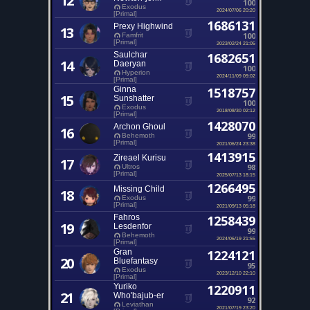
12
100
Exodus
2024/07/06 20:20
[Primal]
1686131
Prexy Highwind
13
100
Famfrit
[Primal]
2023/02/24 21:05
Saulchar
1682651
14
Daeryan
100
Hyperion
2024/11/09 09:02
[Primal]
Ginna
1518757
15
Sunshatter
100
Exodus
2018/08/30 02:12
[Primal]
1428070
Archon Ghoul
16
99
Behemoth
[Primal]
2021/06/24 23:38
1413915
Zireael Kurisu
17
98
Ultros
[Primal]
2025/07/13 18:15
1266495
Missing Child
18
99
Exodus
[Primal]
2021/09/13 05:18
Fahros
1258439
19
Lesdenfor
99
Behemoth
2024/06/19 21:55
[Primal]
Gran
1224121
20
Bluefantasy
95
Exodus
2023/12/10 22:10
[Primal]
Yuriko
1220911
21
Who'bajub-er
92
Leviathan
2021/07/19 23:20