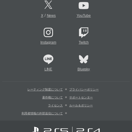
/
X
News
YouTube
Instagram
Twitch
LINE
Bluesky
レーティング制度について
プライバシーポリシー
著作権について
サポートセンター
ライセンス
ルール＆ポリシー
利用者情報の外部送信について