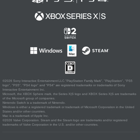
©2026 Sony Interactive Entertainment LLC."PlayStation Family Mark", "PlayStation", "PS5
logo", "PS5", "PS4 logo" and "PS4" are registered trademarks or trademarks of Sony
Interactive Entertainment Inc.
Microsoft, the XBOX Sphere mark, the Series X|S logo and XBOX Series X|S are trademarks
of the Microsoft group of companies.
Nintendo Switch is a trademark of Nintendo.
Windows is either a registered trademark or trademark of Microsoft Corporation in the United
States and/or other countries.
Mac is a trademark of Apple Inc.
©2026 Valve Corporation. Steam and the Steam logo are trademarks and/or registered
trademarks of Valve Corporation in the U.S. and/or other countries.