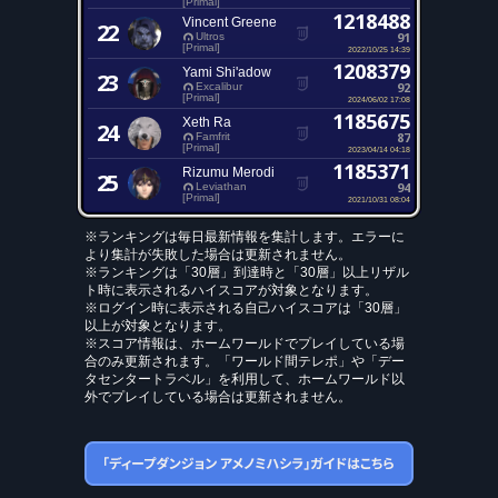
[Primal]
1218488
Vincent Greene
22
91
Ultros
[Primal]
2022/10/25 14:39
1208379
Yami Shi'adow
23
92
Excalibur
[Primal]
2024/06/02 17:08
1185675
Xeth Ra
24
87
Famfrit
[Primal]
2023/04/14 04:18
1185371
Rizumu Merodi
25
94
Leviathan
[Primal]
2021/10/31 08:04
※ランキングは毎日最新情報を集計します。エラーに
より集計が失敗した場合は更新されません。
※ランキングは「30層」到達時と「30層」以上リザル
ト時に表示されるハイスコアが対象となります。
※ログイン時に表示される自己ハイスコアは「30層」
以上が対象となります。
※スコア情報は、ホームワールドでプレイしている場
合のみ更新されます。「ワールド間テレポ」や「デー
タセンタートラベル」を利用して、ホームワールド以
外でプレイしている場合は更新されません。