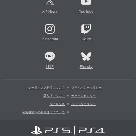
/
X
News
YouTube
Instagram
Twitch
LINE
Bluesky
レーティング制度について
プライバシーポリシー
著作権について
サポートセンター
ライセンス
ルール＆ポリシー
利用者情報の外部送信について