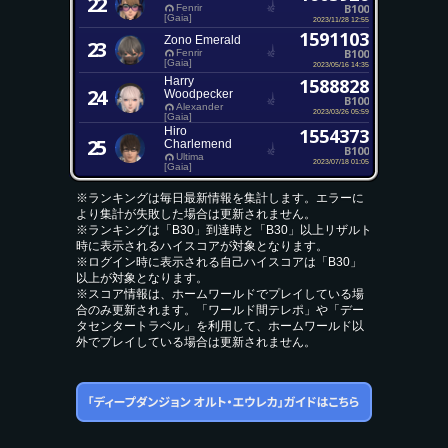
22
B100
Fenrir
[Gaia]
2023/11/28 12:55
1591103
Zono Emerald
23
B100
Fenrir
[Gaia]
2023/05/16 14:35
Harry
1588828
24
Woodpecker
B100
Alexander
2023/03/26 05:59
[Gaia]
Hiro
1554373
25
Charlemend
B100
Ultima
2023/07/18 01:05
[Gaia]
※ランキングは毎日最新情報を集計します。エラーに
より集計が失敗した場合は更新されません。
※ランキングは「B30」到達時と「B30」以上リザルト
時に表示されるハイスコアが対象となります。
※ログイン時に表示される自己ハイスコアは「B30」
以上が対象となります。
※スコア情報は、ホームワールドでプレイしている場
合のみ更新されます。「ワールド間テレポ」や「デー
タセンタートラベル」を利用して、ホームワールド以
外でプレイしている場合は更新されません。