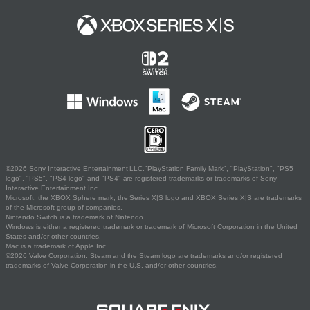
©2026 Sony Interactive Entertainment LLC."PlayStation Family Mark", "PlayStation", "PS5
logo", "PS5", "PS4 logo" and "PS4" are registered trademarks or trademarks of Sony
Interactive Entertainment Inc.
Microsoft, the XBOX Sphere mark, the Series X|S logo and XBOX Series X|S are trademarks
of the Microsoft group of companies.
Nintendo Switch is a trademark of Nintendo.
Windows is either a registered trademark or trademark of Microsoft Corporation in the United
States and/or other countries.
Mac is a trademark of Apple Inc.
©2026 Valve Corporation. Steam and the Steam logo are trademarks and/or registered
trademarks of Valve Corporation in the U.S. and/or other countries.