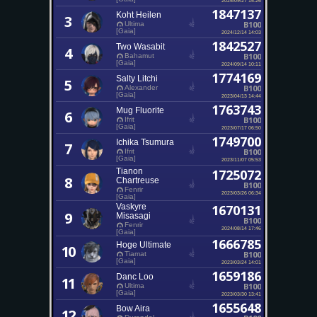
1847137
Koht Heilen
3
B100
Ultima
[Gaia]
2024/12/14 14:03
1842527
Two Wasabit
4
B100
Bahamut
[Gaia]
2024/09/14 10:11
1774169
Salty Litchi
5
B100
Alexander
[Gaia]
2023/04/13 14:44
1763743
Mug Fluorite
6
B100
Ifrit
[Gaia]
2023/07/17 06:50
1749700
Ichika Tsumura
7
B100
Ifrit
[Gaia]
2023/11/07 05:53
Tianon
1725072
8
Chartreuse
B100
Fenrir
2023/03/26 06:34
[Gaia]
Vaskyre
1670131
9
Misasagi
B100
Fenrir
2024/08/14 17:46
[Gaia]
1666785
Hoge Ultimate
10
B100
Tiamat
[Gaia]
2023/03/24 14:01
1659186
Danc Loo
11
B100
Ultima
[Gaia]
2023/03/30 13:41
1655648
Bow Aira
12