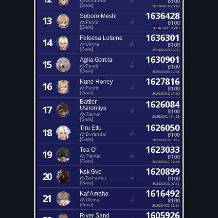
B100
Durandal
[Gaia]
2023/04/14 20:42
1636428
Soboro Meshi
13
B100
Fenrir
[Gaia]
2024/10/01 08:40
1636301
Feleesa Lufaine
14
B100
Ultima
[Gaia]
2024/05/29 15:55
1630901
Aglia Garcia
15
B100
Fenrir
[Gaia]
2025/01/05 17:34
1627816
Kune Honey
16
B100
Fenrir
[Gaia]
2023/03/15 21:50
Battler
1626084
17
Usiromiya
B100
Tiamat
2026/03/14 04:19
[Gaia]
1626050
Tlru Ettu
18
B100
Durandal
[Gaia]
2023/06/10 13:12
1623033
Tea O'
19
B100
Tiamat
[Gaia]
2023/03/17 12:48
1620899
Ksk Gve
20
B100
Bahamut
[Gaia]
2023/03/23 07:41
1616492
Kaf Amaha
21
B100
Ultima
[Gaia]
2023/04/22 21:54
1605926
River Sand