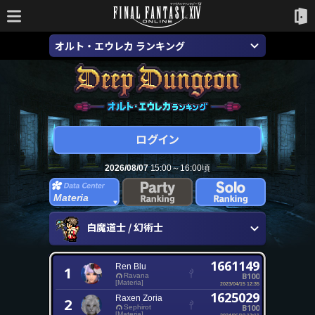
オルト・エウレカ ランキング
2026/08/07
15:00～16:00頃
Materia
白魔道士 / 幻術士
1661149
Ren Blu
1
B100
Ravana
[Materia]
2023/04/15 12:35
1625029
Raxen Zoria
2
B100
Sephirot
[Materia]
2024/06/10 13:11