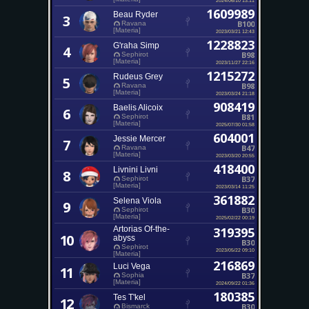
1609989
Beau Ryder
3
B100
Ravana
[Materia]
2023/03/21 12:43
1228823
G'raha Simp
4
B98
Sephirot
[Materia]
2023/11/27 22:16
1215272
Rudeus Grey
5
B98
Ravana
[Materia]
2023/03/24 21:18
908419
Baelis Alicoix
6
B81
Sephirot
[Materia]
2025/07/30 01:58
604001
Jessie Mercer
7
B47
Ravana
[Materia]
2023/03/20 20:55
418400
Livnini Livni
8
B37
Sephirot
[Materia]
2023/03/14 11:25
361882
Selena Viola
9
B30
Sephirot
[Materia]
2025/02/22 00:19
Artorias Of-the-
319395
10
abyss
B30
Sephirot
2023/05/22 09:10
[Materia]
216869
Luci Vega
11
B37
Sophia
[Materia]
2024/09/22 01:36
180385
Tes T'kel
12
B30
Bismarck