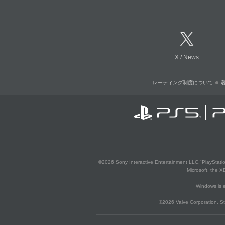
X
/
News
レーティング制度について
©2026 Sony Interactive Entertainment LLC."PlayStation
Microsoft, the 
Windows is e
©2026 Valve Corporation. St