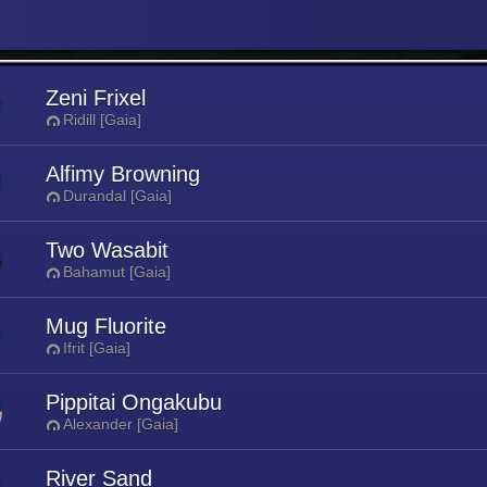
Zeni Frixel
Ridill [Gaia]
Alfimy Browning
Durandal [Gaia]
Two Wasabit
Bahamut [Gaia]
Mug Fluorite
Ifrit [Gaia]
Pippitai Ongakubu
Alexander [Gaia]
River Sand