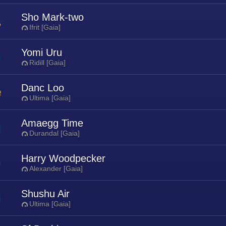
Sho Mark-two
Ifrit [Gaia]
Yomi Uru
Ridill [Gaia]
Danc Loo
Ultima [Gaia]
Amaegg Time
Durandal [Gaia]
Harry Woodpecker
Alexander [Gaia]
Shushu Air
Ultima [Gaia]