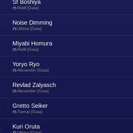
Sf Boshiya
Ridill [Gaia]
Noise Dimming
Ultima [Gaia]
Miyabi Homura
Ridill [Gaia]
Yoryo Ryo
Alexander [Gaia]
Revlad Zalyasch
Alexander [Gaia]
Gretto Seiker
Tiamat [Gaia]
Kuri Oruta
Ultima [Gaia]