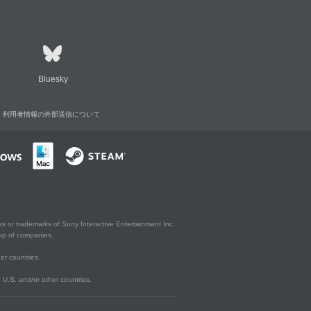
Bluesky
利用者情報の外部送信について
s or trademarks of Sony Interactive Entertainment Inc.
up of companies.
er countries.
U.S. and/or other countries.