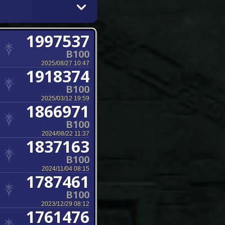
1997537
B100
2025/08/27 10:47
1918374
B100
2025/03/12 19:59
1866971
B100
2024/08/22 11:37
1837163
B100
2024/11/04 08:15
1787461
B100
2023/12/29 08:12
1761476