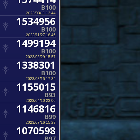
B100
2023/03/11 13:44
1534956
B100
2023/11/27 18:46
1499194
B100
2023/03/29 15:57
1338301
B100
2023/03/15 17:34
1155015
B93
2023/04/10 23:06
1146816
B99
2023/07/16 15:23
1070598
B97