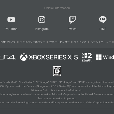
Official Information
YouTube
Instagram
Twitch
LINE
著作権について
プライバシーポリシー
サポートセンター
ライセンス
ルール＆ポリシー
 Family Mark", "PlayStation", "PS5 logo", "PS5", "PS4 logo" and "PS4" are registered trademark
XBOX Sphere mark, the Series X|S logo and XBOX Series X|S are trademarks of the Microsoft gro
Nintendo Switch is a trademark of Nintendo.
ither a registered trademark or trademark of Microsoft Corporation in the United States and/or oth
Mac is a trademark of Apple Inc.
eam and the Steam logo are trademarks and/or registered trademarks of Valve Corporation in the 