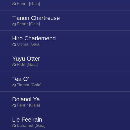
Fenrir [Gaia]
Tianon Chartreuse
Fenrir [Gaia]
Hiro Charlemend
Ultima [Gaia]
Yuyu Otter
Ridill [Gaia]
Tea O'
Tiamat [Gaia]
Dolanol Ya
Fenrir [Gaia]
Lie Feelrain
Bahamut [Gaia]