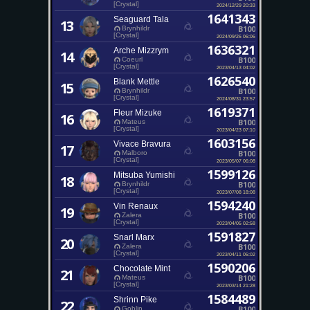
[Crystal]
2024/12/29 20:33
1641343
Seaguard Tala
13
B100
Brynhildr
[Crystal]
2024/09/26 06:06
1636321
Arche Mizzrym
14
B100
Coeurl
[Crystal]
2023/04/13 04:02
1626540
Blank Mettle
15
B100
Brynhildr
[Crystal]
2024/08/31 23:57
1619371
Fleur Mizuke
16
B100
Mateus
[Crystal]
2023/04/23 07:10
1603156
Vivace Bravura
17
B100
Malboro
[Crystal]
2023/05/07 06:08
1599126
Mitsuba Yumishi
18
B100
Brynhildr
[Crystal]
2023/07/08 18:08
1594240
Vin Renaux
19
B100
Zalera
[Crystal]
2023/04/05 02:58
1591827
Snarl Marx
20
B100
Zalera
[Crystal]
2023/04/11 05:02
1590206
Chocolate Mint
21
B100
Mateus
[Crystal]
2023/03/14 21:28
1584489
Shrinn Pike
22
B100
Goblin