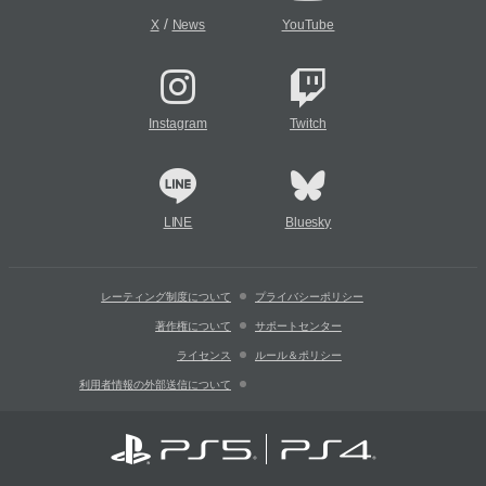
/
X
News
YouTube
Instagram
Twitch
LINE
Bluesky
レーティング制度について
プライバシーポリシー
著作権について
サポートセンター
ライセンス
ルール＆ポリシー
利用者情報の外部送信について