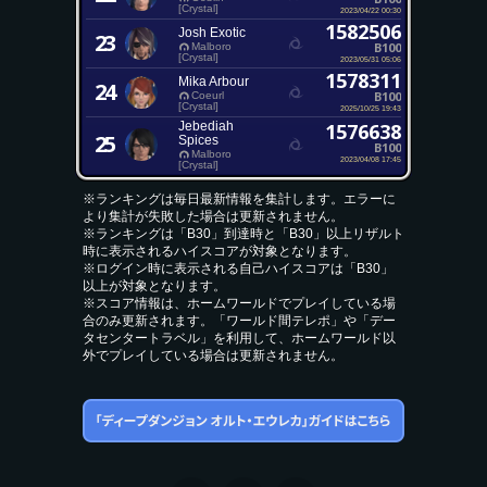
[Crystal]
2023/04/22 00:30
1582506
Josh Exotic
23
B100
Malboro
[Crystal]
2023/05/31 05:06
1578311
Mika Arbour
24
B100
Coeurl
[Crystal]
2025/10/25 19:43
Jebediah
1576638
25
Spices
B100
Malboro
2023/04/08 17:45
[Crystal]
※ランキングは毎日最新情報を集計します。エラーに
より集計が失敗した場合は更新されません。
※ランキングは「B30」到達時と「B30」以上リザルト
時に表示されるハイスコアが対象となります。
※ログイン時に表示される自己ハイスコアは「B30」
以上が対象となります。
※スコア情報は、ホームワールドでプレイしている場
合のみ更新されます。「ワールド間テレポ」や「デー
タセンタートラベル」を利用して、ホームワールド以
外でプレイしている場合は更新されません。