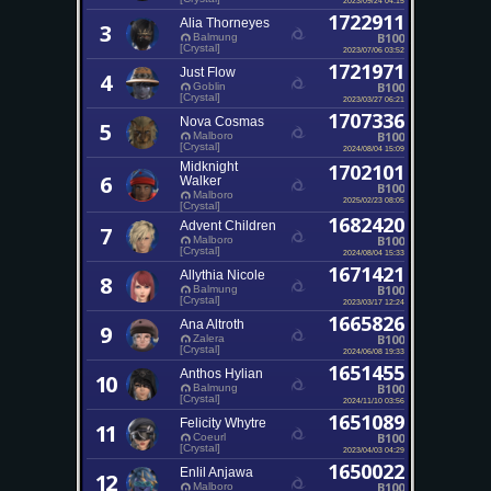
1722911
Alia Thorneyes
3
B100
Balmung
[Crystal]
2023/07/06 03:52
1721971
Just Flow
4
B100
Goblin
[Crystal]
2023/03/27 06:21
1707336
Nova Cosmas
5
B100
Malboro
[Crystal]
2024/08/04 15:09
Midknight
1702101
6
Walker
B100
Malboro
2025/02/23 08:05
[Crystal]
1682420
Advent Children
7
B100
Malboro
[Crystal]
2024/08/04 15:33
1671421
Allythia Nicole
8
B100
Balmung
[Crystal]
2023/03/17 12:24
1665826
Ana Altroth
9
B100
Zalera
[Crystal]
2024/06/08 19:33
1651455
Anthos Hylian
10
B100
Balmung
[Crystal]
2024/11/10 03:56
1651089
Felicity Whytre
11
B100
Coeurl
[Crystal]
2023/04/03 04:29
1650022
Enlil Anjawa
12
B100
Malboro