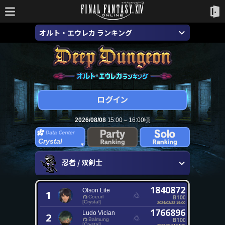
オルト・エウレカ ランキング
2026/08/08
15:00～16:00頃
Crystal
忍者 / 双剣士
1840872
Olson Lite
1
B100
Coeurl
[Crystal]
2024/02/22 19:00
1766896
Ludo Vician
2
B100
Balmung
[Crystal]
2023/09/24 04:15