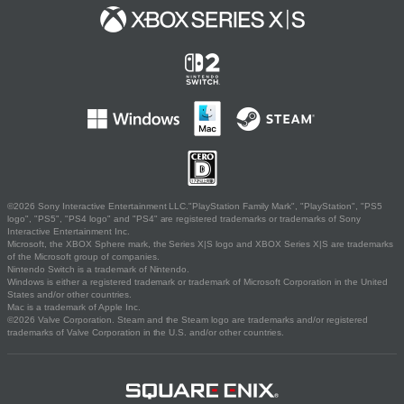
©2026 Sony Interactive Entertainment LLC."PlayStation Family Mark", "PlayStation", "PS5
logo", "PS5", "PS4 logo" and "PS4" are registered trademarks or trademarks of Sony
Interactive Entertainment Inc.
Microsoft, the XBOX Sphere mark, the Series X|S logo and XBOX Series X|S are trademarks
of the Microsoft group of companies.
Nintendo Switch is a trademark of Nintendo.
Windows is either a registered trademark or trademark of Microsoft Corporation in the United
States and/or other countries.
Mac is a trademark of Apple Inc.
©2026 Valve Corporation. Steam and the Steam logo are trademarks and/or registered
trademarks of Valve Corporation in the U.S. and/or other countries.