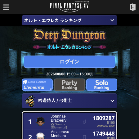
オルト・エウレカ ランキング
2026/08/08
15:00～16:00頃
Elemental
吟遊詩人 / 弓術士
Johnnae
1809287
1
Bratberry
B100
Garuda
2024/06/22 10:59
[Elemental]
Amaterasu
1749448
2
Menhara
B100