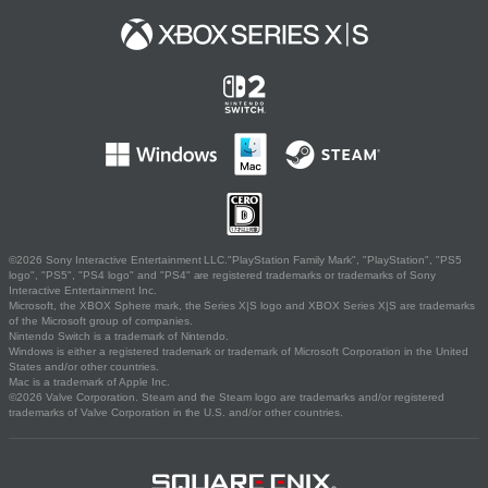
©2026 Sony Interactive Entertainment LLC."PlayStation Family Mark", "PlayStation", "PS5
logo", "PS5", "PS4 logo" and "PS4" are registered trademarks or trademarks of Sony
Interactive Entertainment Inc.
Microsoft, the XBOX Sphere mark, the Series X|S logo and XBOX Series X|S are trademarks
of the Microsoft group of companies.
Nintendo Switch is a trademark of Nintendo.
Windows is either a registered trademark or trademark of Microsoft Corporation in the United
States and/or other countries.
Mac is a trademark of Apple Inc.
©2026 Valve Corporation. Steam and the Steam logo are trademarks and/or registered
trademarks of Valve Corporation in the U.S. and/or other countries.