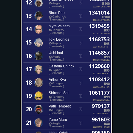
12
B100
Aegis
[Elemental]
2023/04/26 01:49
1341014
Siren Peo
13
B100
Carbuncle
[Elemental]
2024/11/17 00:35
1319455
Myra Valaeth
14
B93
Tonberry
[Elemental]
2023/12/02 05:18
1168753
Toki Leonids
15
B93
Kujata
[Elemental]
2024/01/01 07:07
1146857
Uchi Inai
16
B99
Aegis
[Elemental]
2023/12/15 23:20
1129660
Castella Chihck
17
B95
Typhon
[Elemental]
2023/03/20 14:57
1108412
Arthur Ryu
18
B90
Gungnir
[Elemental]
2023/11/05 14:06
1061177
Shironet Shi
19
B99
Tonberry
[Elemental]
2023/03/23 13:24
979137
Pafu Tempest
20
B90
Gungnir
[Elemental]
2023/03/19 15:01
961603
Yume Maru
21
B80
Aegis
[Elemental]
2023/09/04 06:38
905150