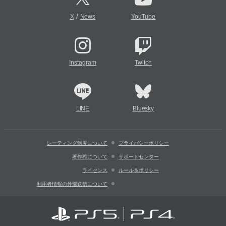
/
X
News
YouTube
Instagram
Twitch
LINE
Bluesky
レーティング制度について
プライバシーポリシー
著作権について
サポートセンター
ライセンス
ルール＆ポリシー
利用者情報の外部送信について