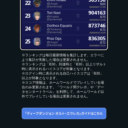
Ichiro Kotaki
22
B80
Aegis
[Elemental]
2023/04/27 17:03
904163
Tori Navi
23
B70
Kujata
[Elemental]
2023/03/12 13:38
873746
Dorfnox Equaris
24
B72
Tonberry
[Elemental]
2025/03/16 10:29
836305
Risa Oga
25
B72
Aegis
[Elemental]
2024/08/02 10:14
※ランキングは毎日最新情報を集計します。エラーに
より集計が失敗した場合は更新されません。
※ランキングは「B30」到達時と「B30」以上リザルト
時に表示されるハイスコアが対象となります。
※ログイン時に表示される自己ハイスコアは「B30」
以上が対象となります。
※スコア情報は、ホームワールドでプレイしている場
合のみ更新されます。「ワールド間テレポ」や「デー
タセンタートラベル」を利用して、ホームワールド以
外でプレイしている場合は更新されません。