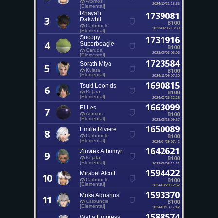
Atomos
2024/10/21 18:55
[Elemental]
Rhaya'li
1739081
3
Dakwhil
B100
Carbuncle
2023/04/05 13:30
[Elemental]
Snoopy
1731916
4
Superbeagle
B100
Garuda
2023/05/03 06:03
[Elemental]
1723584
Sorath Miya
5
B100
Kujata
[Elemental]
2024/11/09 07:30
1690815
Tsuki Leonids
6
B100
Kujata
[Elemental]
2024/02/26 12:28
1663099
El Les
7
B100
Atomos
[Elemental]
2023/03/18 09:57
1650089
Emilie Riviere
8
B100
Carbuncle
[Elemental]
2024/04/29 07:42
1642621
Ziuvrex Athnmyr
9
B100
Kujata
[Elemental]
2023/05/08 11:31
1594422
Mirabel Alcott
10
B100
Carbuncle
[Elemental]
2024/03/29 12:52
1593370
Moka Aquarius
11
B100
Carbuncle
[Elemental]
2024/09/13 17:42
1588574
Waha Empress