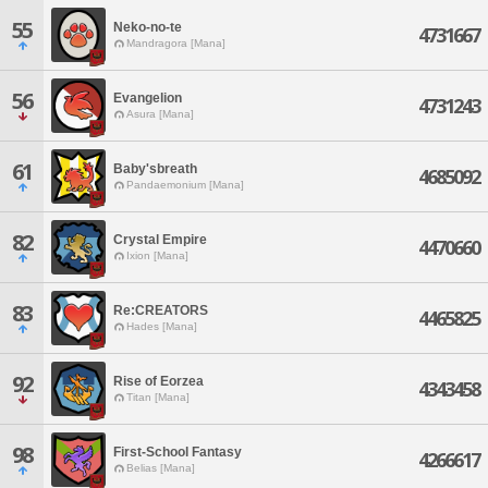
55
Neko-no-te
4731667
Mandragora [Mana]
56
Evangelion
4731243
Asura [Mana]
61
Baby'sbreath
4685092
Pandaemonium [Mana]
82
Crystal Empire
4470660
Ixion [Mana]
83
Re:CREATORS
4465825
Hades [Mana]
92
Rise of Eorzea
4343458
Titan [Mana]
98
First-School Fantasy
4266617
Belias [Mana]