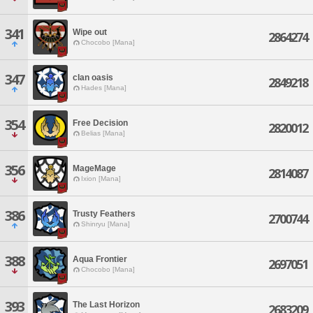
341
Wipe out
2864274
Chocobo [Mana]
347
clan oasis
2849218
Hades [Mana]
354
Free Decision
2820012
Belias [Mana]
356
MageMage
2814087
Ixion [Mana]
386
Trusty Feathers
2700744
Shinryu [Mana]
388
Aqua Frontier
2697051
Chocobo [Mana]
393
The Last Horizon
2683209