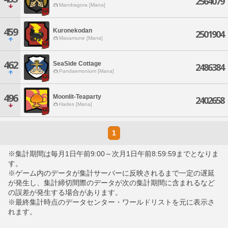
2564079
Mandragora [Mana]
459
Kuronekodan
2501904
Masamune [Mana]
462
SeaSide Cottage
2486384
Pandaemonium [Mana]
496
Moonlit-Teaparty
2402658
Hades [Mana]
1
※集計期間は毎月1日午前9:00～次月1日午前8:59:59までとなりま
す。
※ゲーム内のデータが集計サーバーに反映されるまで一定の遅延
が発生し、集計締切間際のデータが次の集計期間に含まれるなど
の誤差が発生する場合があります。
※最終集計時点のデータセンター・ワールドリストを元に表示さ
れます。