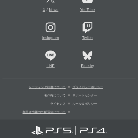
/
X
News
YouTube
Instagram
Twitch
LINE
Bluesky
レーティング制度について
プライバシーポリシー
著作権について
サポートセンター
ライセンス
ルール＆ポリシー
利用者情報の外部送信について