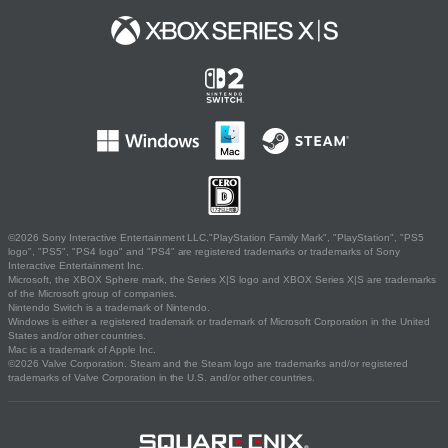
©2026 Sony Interactive Entertainment LLC."PlayStation Family Mark", "PlayStation", "PS5
logo", "PS5", "PS4 logo" and "PS4" are registered trademarks or trademarks of Sony
Interactive Entertainment Inc.
Microsoft, the XBOX Sphere mark, the Series X|S logo and XBOX Series X|S are trademarks
of the Microsoft group of companies.
Nintendo Switch is a trademark of Nintendo.
Windows is either a registered trademark or trademark of Microsoft Corporation in the United
States and/or other countries.
Mac is a trademark of Apple Inc.
©2026 Valve Corporation. Steam and the Steam logo are trademarks and/or registered
trademarks of Valve Corporation in the U.S. and/or other countries.