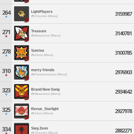
264
LightPlayers
3159987
Chocobo [Mana]
271
Treasure
3140781
Masamune [Mana]
278
Sunrise
3100785
Asura [Mana]
310
merry friends
2976903
Pandaemonium [Mana]
323
Brand New Song
2934642
Masamune [Mana]
325
Revue_Starlight
2927978
Asura [Mana]
334
Sieg Zeon
2882271
Chocobo [Mana]