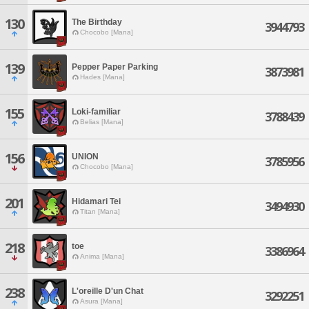
130
The Birthday
3944793
Chocobo [Mana]
139
Pepper Paper Parking
3873981
Hades [Mana]
155
Loki-familiar
3788439
Belias [Mana]
156
UNION
3785956
Chocobo [Mana]
201
Hidamari Tei
3494930
Titan [Mana]
218
toe
3386964
Anima [Mana]
238
L'oreille D'un Chat
3292251
Asura [Mana]