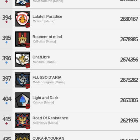
Masamune [Mana]
394
Lalafell Paradise
2680167
Titan [Mana]
395
Bouncer of mind
2678985
Belias [Mana]
396
ChatLibre
2674356
Asura [Mana]
397
FLUSSO D'ARIA
2673282
Mandragora [Mana]
404
Light and Dark
2653305
Ixion [Mana]
415
Road Of Resistance
2621976
Shinryu [Mana]
435
OUKA-KYOURAN