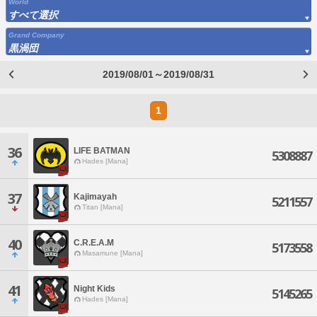
World
すべて選択
Grand Company
黒渦団
2019/08/01～2019/08/31
1
36
LIFE BATMAN
5308887
Hades [Mana]
37
Kajimayah
5211557
Titan [Mana]
40
C.R.E.A.M
5173558
Masamune [Mana]
41
Night Kids
5145265
Hades [Mana]