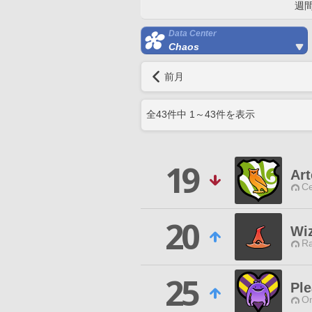
週
Data Center
Chaos
前月
全
43
件中
1
～
43
件を表示
19
Ar
Ce
20
Wiz
Ra
25
Pl
O