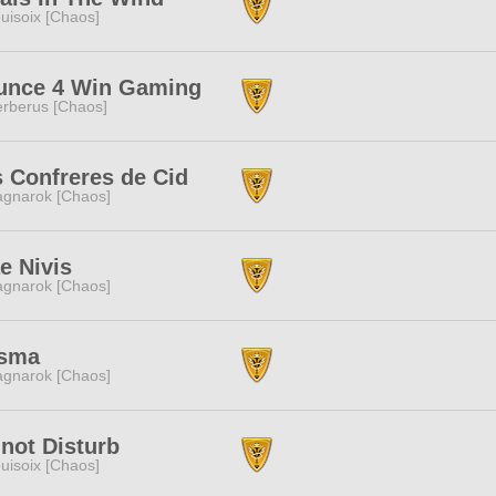
uisoix [Chaos]
unce 4 Win Gaming
rberus [Chaos]
 Confreres de Cid
gnarok [Chaos]
e Nivis
gnarok [Chaos]
isma
gnarok [Chaos]
not Disturb
uisoix [Chaos]