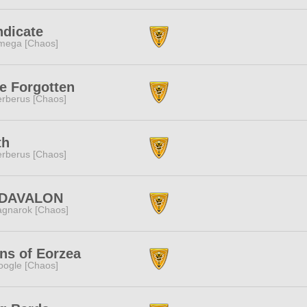
ndicate
mega [Chaos]
e Forgotten
rberus [Chaos]
th
rberus [Chaos]
DAVALON
gnarok [Chaos]
ns of Eorzea
ogle [Chaos]