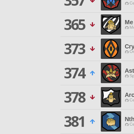
357
Ce
365
Me
Mo
373
Cry
O
374
Ast
Sp
378
Ar
Ce
381
Nth
Ce