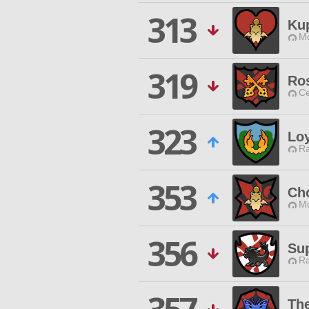
313
Ku
Mo
319
Ro
Ce
323
Lo
Ra
353
Ch
Mo
356
Su
Ra
The