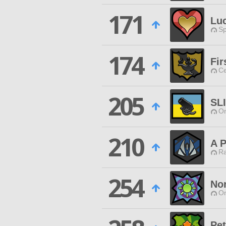
171
Luc
Sp
174
Fir
Ce
205
SL
O
210
A P
Ra
254
Nor
O
Pet