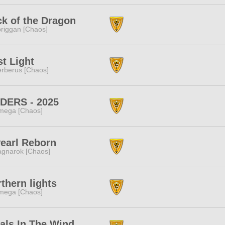
k of the Dragon
riggan [Chaos]
st Light
rberus [Chaos]
IDERS - 2025
mega [Chaos]
earl Reborn
gnarok [Chaos]
thern lights
mega [Chaos]
als In The Wind