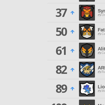
37
Sy
O
50
Fat
Ce
61
Ali
Ce
82
AR
Ra
89
Lio
Mo