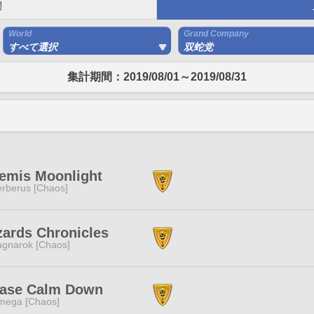
間
World
Grand Company
すべて選択
双蛇党
集計期間：2019/08/01～2019/08/31
temis Moonlight
rberus [Chaos]
ards Chronicles
gnarok [Chaos]
ease Calm Down
mega [Chaos]