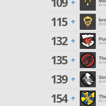
109
Mo
Sp
115
br
Mo
132
Pur
Mo
135
The
Mo
139
Sin
Mo
154
Th
Lo