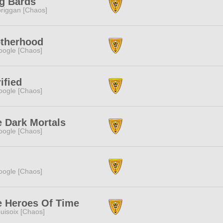
g Bards
riggan [Chaos]
otherhood
ogle [Chaos]
ified
ogle [Chaos]
 Dark Mortals
ogle [Chaos]
ogle [Chaos]
e Heroes Of Time
uisoix [Chaos]