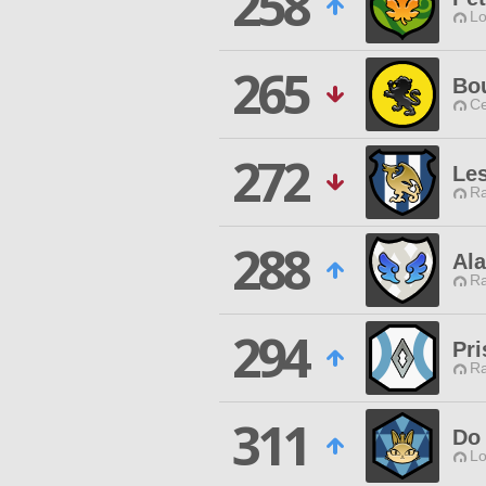
258
Lo
265
Bo
Ce
272
Les
Ra
288
Ala
Ra
294
Pr
Ra
311
Do 
Lo