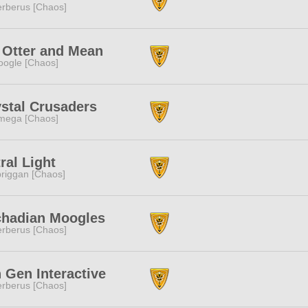
rberus [Chaos]
 Otter and Mean
ogle [Chaos]
stal Crusaders
mega [Chaos]
ral Light
riggan [Chaos]
chadian Moogles
rberus [Chaos]
 Gen Interactive
rberus [Chaos]