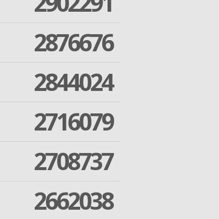
2902291
2876676
2844024
2716079
2708737
2662038