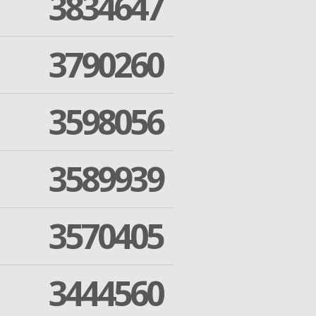
3834647
3790260
3598056
3589939
3570405
3444560