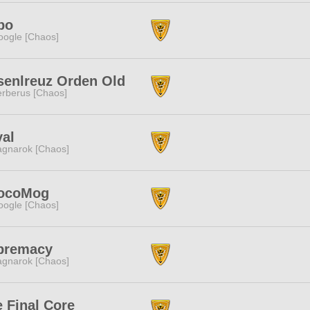
po
ogle [Chaos]
senlreuz Orden Old
rberus [Chaos]
yal
gnarok [Chaos]
ocoMog
ogle [Chaos]
premacy
gnarok [Chaos]
 Final Core