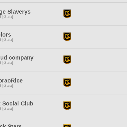
ge Slaverys
it [Gaia]
lors
it [Gaia]
oud company
it [Gaia]
praoRice
it [Gaia]
it Social Club
it [Gaia]
ck Stars