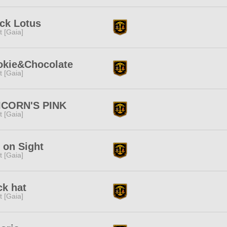
ck Lotus
it [Gaia]
okie&Chocolate
it [Gaia]
ICORN'S PINK
it [Gaia]
l on Sight
it [Gaia]
k hat
it [Gaia]