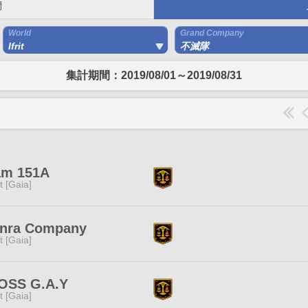
間
World
Grand Company
Ifrit
不滅隊
集計期間：2019/08/01～2019/08/31
am 151A
it [Gaia]
inra Company
it [Gaia]
OSS G.A.Y
it [Gaia]