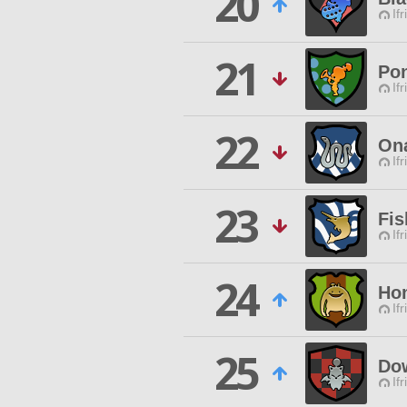
20
Ifr
21
Pon
Ifr
22
On
Ifr
23
Fis
Ifr
24
Ho
Ifr
25
Do
Ifr