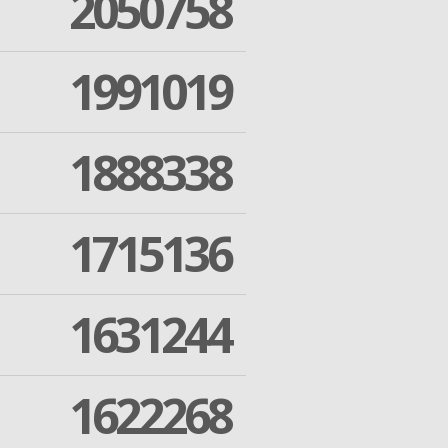
2050758
1991019
1888338
1715136
1631244
1622268