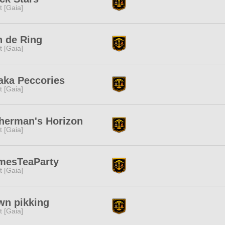
it [Gaia]
 de Ring
it [Gaia]
aka Peccories
it [Gaia]
herman's Horizon
it [Gaia]
mesTeaParty
it [Gaia]
wn pikking
it [Gaia]