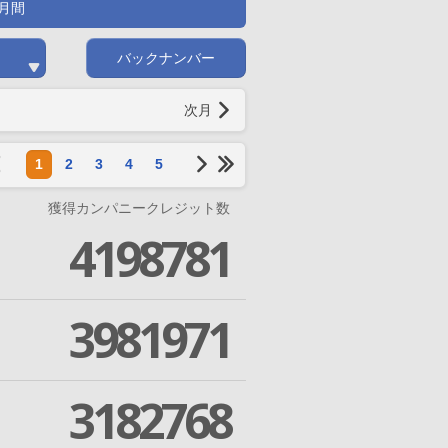
月間
バックナンバー
次月
1
2
3
4
5
獲得カンパニークレジット数
4198781
3981971
3182768