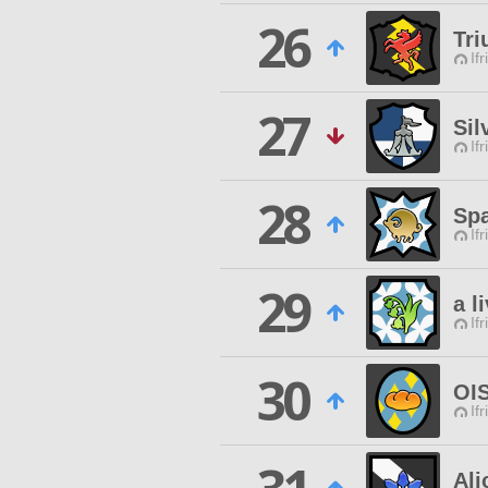
26
Tri
Ifr
27
Sil
Ifr
28
Spa
Ifr
29
a l
Ifr
30
OI
Ifr
Al