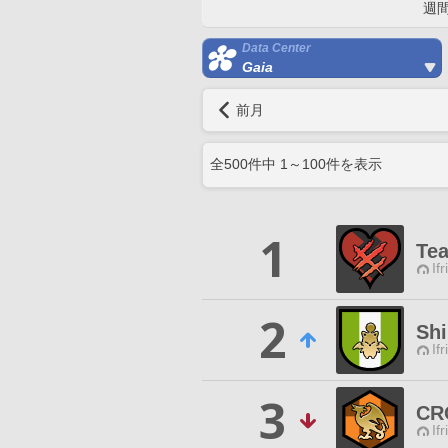
週
Data Center
Gaia
前月
全
500
件中
1
～
100
件を表示
1
Te
Ifr
2
Sh
Ifr
3
CR
Ifr