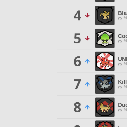
4
Bla
Ifr
5
Co
Ifr
6
UN
Ifr
7
Kil
Ifr
8
Duc
Ifr