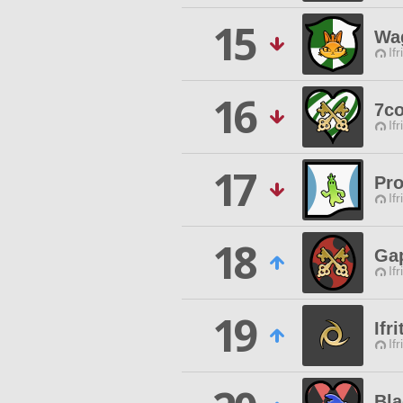
15
Wa
Ifr
16
7co
Ifr
17
Pr
Ifr
18
Ga
Ifr
19
Ifr
Ifr
Bla