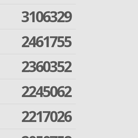
3106329
2461755
2360352
2245062
2217026