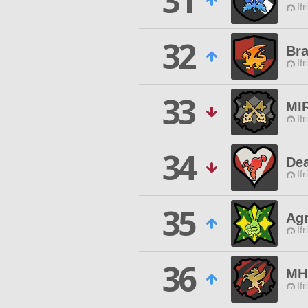
31
Ifr
32
Br
Ifr
33
MI
Ifr
34
De
Ifr
35
Agr
Ifr
36
MH
Ifr