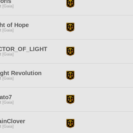
oris
it [Gaia]
ht of Hope
it [Gaia]
CTOR_OF_LIGHT
it [Gaia]
ght Revolution
it [Gaia]
ato7
it [Gaia]
inClover
it [Gaia]