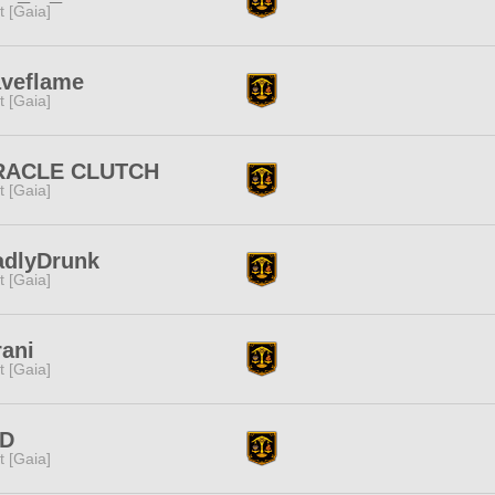
it [Gaia]
aveflame
it [Gaia]
RACLE CLUTCH
it [Gaia]
adlyDrunk
it [Gaia]
ani
it [Gaia]
D
it [Gaia]