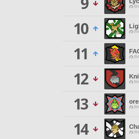
9
Lyc
Ifr
10
Lig
Ifr
11
FA
Ifr
12
Kni
Ifr
13
ore
Ifr
14
Cha
Ifr