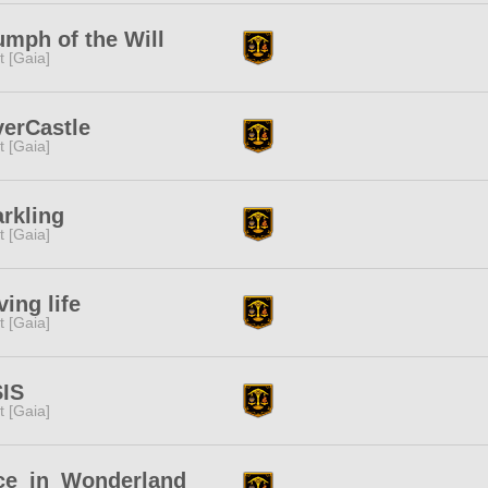
umph of the Will
it [Gaia]
verCastle
it [Gaia]
rkling
it [Gaia]
iving life
it [Gaia]
SIS
it [Gaia]
ice_in_Wonderland