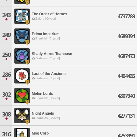
243
The Order of Heroes
4737789
Zalera [Crystal]
249
Prima Imperium
4689394
Brynhildr [Crystal]
250
Shady Acres Teahouse
4687473
Diabolos [Crystal]
286
Last of the Ancients
4404435
Diabolos [Crystal]
302
Melon Lords
4307940
Brynhildr [Crystal]
308
Night Angels
4277131
Diabolos [Crystal]
316
Mog Corp
4253991