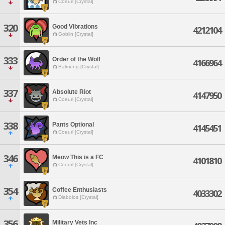
Coeurl [Crystal]
320
Good Vibrations
4212104
Goblin [Crystal]
333
Order of the Wolf
4166964
Balmung [Crystal]
337
Absolute Riot
4147950
Coeurl [Crystal]
338
Pants Optional
4145451
Coeurl [Crystal]
346
Meow This is a FC
4101810
Coeurl [Crystal]
354
Coffee Enthusiasts
4033302
Diabolos [Crystal]
356
Military Vets Inc