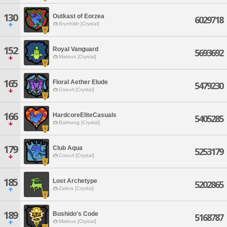
130
Outkast of Eorzea
6029718
Brynhildr [Crystal]
152
Royal Vanguard
5693692
Mateus [Crystal]
165
Floral Aether Elude
5479230
Coeurl [Crystal]
166
HardcoreEliteCasuals
5405285
Balmung [Crystal]
179
Club Aqua
5253179
Coeurl [Crystal]
185
Lost Archetype
5202865
Zalera [Crystal]
189
Bushido's Code
5168787
Mateus [Crystal]