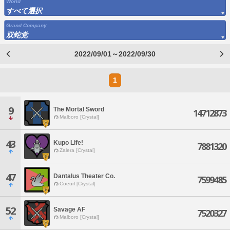
World
すべて選択
Grand Company
双蛇党
2022/09/01～2022/09/30
1
9
The Mortal Sword
14712873
Malboro [Crystal]
43
Kupo Life!
7881320
Zalera [Crystal]
47
Dantalus Theater Co.
7599485
Coeurl [Crystal]
52
Savage AF
7520327
Malboro [Crystal]