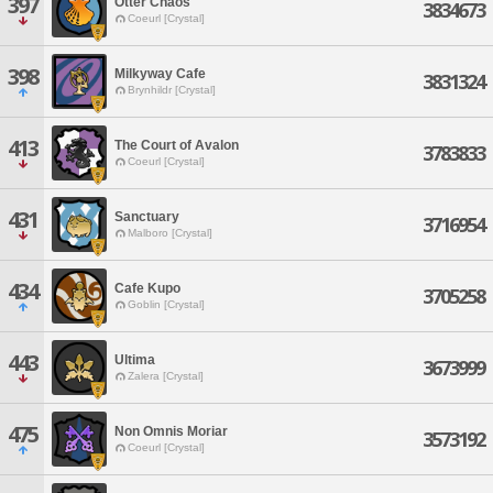
397
Otter Chaos
3834673
Coeurl [Crystal]
398
Milkyway Cafe
3831324
Brynhildr [Crystal]
413
The Court of Avalon
3783833
Coeurl [Crystal]
431
Sanctuary
3716954
Malboro [Crystal]
434
Cafe Kupo
3705258
Goblin [Crystal]
443
Ultima
3673999
Zalera [Crystal]
475
Non Omnis Moriar
3573192
Coeurl [Crystal]