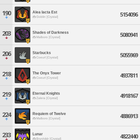
190
Alea Iacta Est
5154096
Goblin [Crystal]
203
Shades of Darkness
5080941
Malboro [Crystal]
206
Starbucks
5055969
Coeurl [Crystal]
218
The Onyx Tower
4937811
Coeurl [Crystal]
219
Eternal Knights
4918167
Zalera [Crystal]
224
Requiem of Twelve
4886913
Malboro [Crystal]
233
Lunar
4822440
Brynhildr [Crystal]