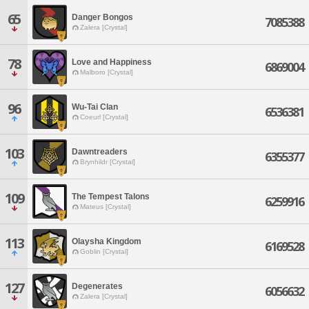
65
Danger Bongos
7085388
Zalera [Crystal]
78
Love and Happiness
6869004
Malboro [Crystal]
96
Wu-Tai Clan
6536381
Coeurl [Crystal]
103
Dawntreaders
6355377
Brynhildr [Crystal]
109
The Tempest Talons
6259916
Mateus [Crystal]
113
Olaysha Kingdom
6169528
Goblin [Crystal]
127
Degenerates
6056632
Zalera [Crystal]