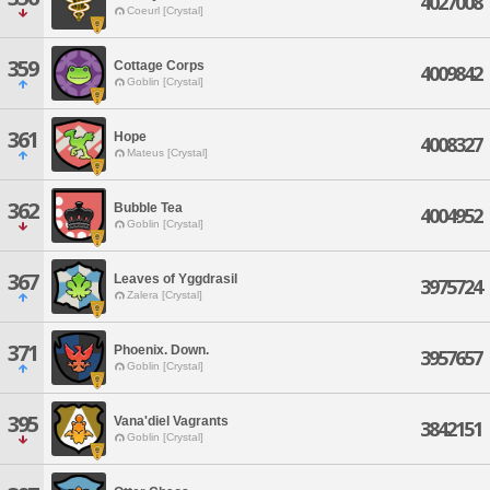
4027008
Coeurl [Crystal]
359
Cottage Corps
4009842
Goblin [Crystal]
361
Hope
4008327
Mateus [Crystal]
362
Bubble Tea
4004952
Goblin [Crystal]
367
Leaves of Yggdrasil
3975724
Zalera [Crystal]
371
Phoenix. Down.
3957657
Goblin [Crystal]
395
Vana'diel Vagrants
3842151
Goblin [Crystal]