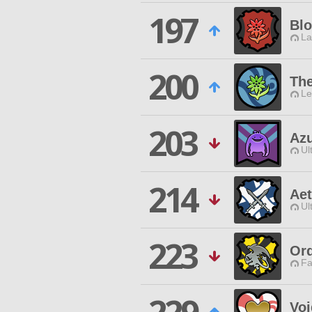
197
Bl
La
200
Th
Le
203
Azu
Ul
214
Aet
Ul
223
Ord
Fa
Voi