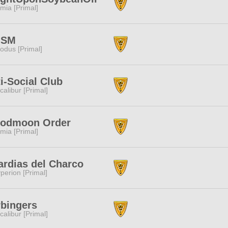
mia [Primal]
ISM
odus [Primal]
i-Social Club
calibur [Primal]
oodmoon Order
mia [Primal]
rdias del Charco
perion [Primal]
bingers
calibur [Primal]