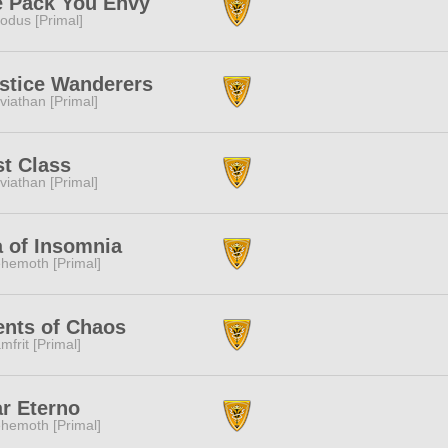
e Pack You Envy
odus [Primal]
stice Wanderers
viathan [Primal]
st Class
viathan [Primal]
 of Insomnia
hemoth [Primal]
nts of Chaos
mfrit [Primal]
r Eterno
hemoth [Primal]