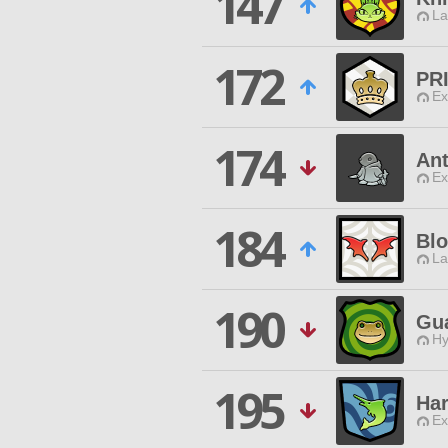
147
La
172
PR
Ex
174
Ant
Ex
184
Bl
La
190
Gua
Hy
195
Har
Ex