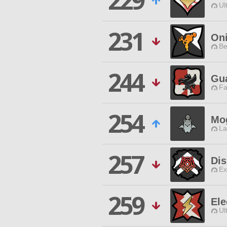
229
Ul
231
Oni
Be
244
Gu
Fa
254
Mog
La
257
Di
Ex
259
El
Ul