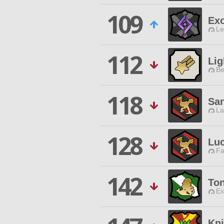
109
Ex
Le
112
Lig
Be
118
San
La
128
Lu
Fa
142
Ton
Ex
Kn