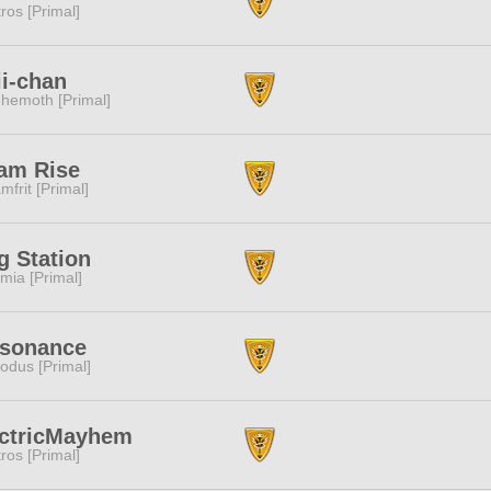
tros [Primal]
i-chan
hemoth [Primal]
am Rise
mfrit [Primal]
 Station
mia [Primal]
ssonance
odus [Primal]
ectricMayhem
tros [Primal]