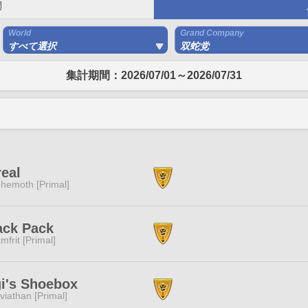
間
World
Grand Company
すべて選択
双蛇党
集計期間：2026/07/01～2026/07/31
eal
hemoth [Primal]
ack Pack
mfrit [Primal]
i's Shoebox
viathan [Primal]