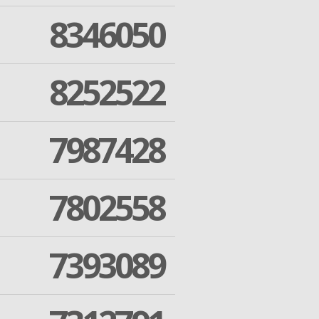
8346050
8252522
7987428
7802558
7393089