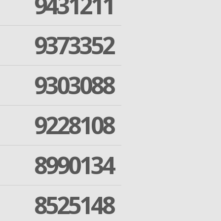
9431211
9373352
9303088
9228108
8990134
8525148