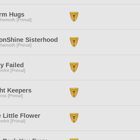
rm Hugs
hemoth [Primal]
onShine Sisterhood
hemoth [Primal]
y Failed
mfrit [Primal]
ht Keepers
tros [Primal]
 Little Flower
mfrit [Primal]