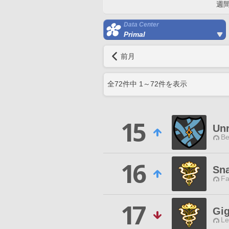
週
Data Center
Primal
前月
全
72
件中
1
～
72
件を表示
15
Unr
Be
16
Sn
Fa
17
Gig
Le