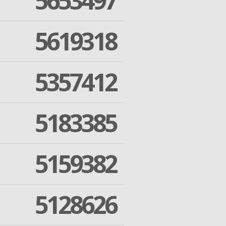
5653497
5619318
5357412
5183385
5159382
5128626