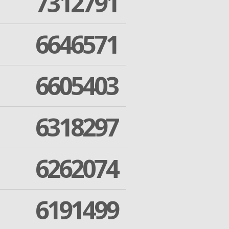
7312791
6646571
6605403
6318297
6262074
6191499