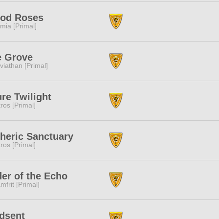
ood Roses
mia [Primal]
e Grove
viathan [Primal]
re Twilight
tros [Primal]
heric Sanctuary
tros [Primal]
er of the Echo
mfrit [Primal]
dsent