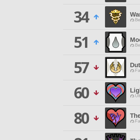
34
Wa
Be
51
Mo
Be
57
Dut
Fa
60
Lig
Ul
80
The
Fa