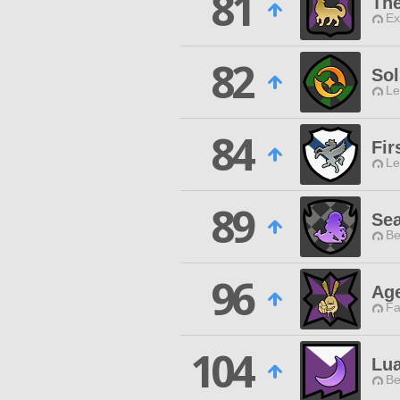
81
Th
Ex
82
Sol
Le
84
Fir
Le
89
Sea
Be
96
Age
Fa
104
Lua
Be