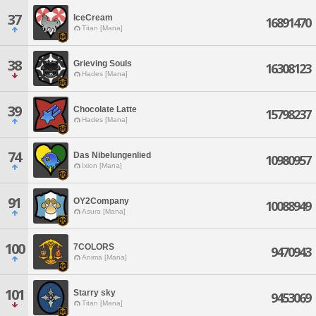
37
IceCream
16891470
Titan [Mana]
38
Grieving Souls
16308123
Hades [Mana]
39
Chocolate Latte
15798237
Hades [Mana]
74
Das Nibelungenlied
10980957
Ixion [Mana]
91
OY2Company
10088949
Asura [Mana]
100
7COLORS
9470943
Anima [Mana]
101
Starry sky
9453069
Titan [Mana]