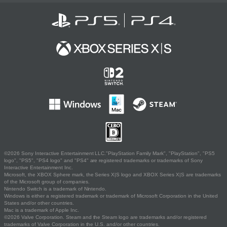
©2026 Sony Interactive Entertainment LLC."PlayStation Family Mark", "PlayStation", "PS5
logo", "PS5", "PS4 logo" and "PS4" are registered trademarks or trademarks of Sony
Interactive Entertainment Inc.
Microsoft, the XBOX Sphere mark, the Series X|S logo and XBOX Series X|S are trademarks
of the Microsoft group of companies.
Nintendo Switch is a trademark of Nintendo.
Windows is either a registered trademark or trademark of Microsoft Corporation in the United
States and/or other countries.
Mac is a trademark of Apple Inc.
©2026 Valve Corporation. Steam and the Steam logo are trademarks and/or registered
trademarks of Valve Corporation in the U.S. and/or other countries.