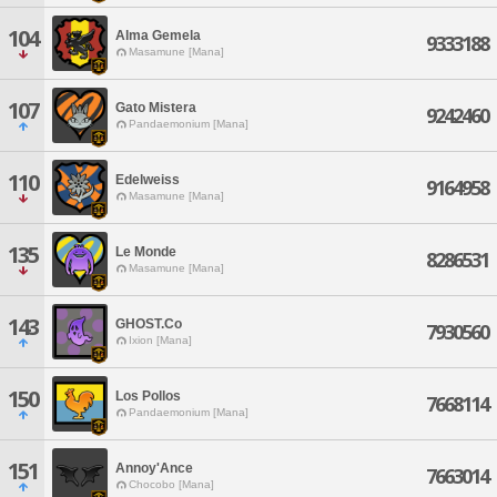
104
Alma Gemela
9333188
Masamune [Mana]
107
Gato Mistera
9242460
Pandaemonium [Mana]
110
Edelweiss
9164958
Masamune [Mana]
135
Le Monde
8286531
Masamune [Mana]
143
GHOST.Co
7930560
Ixion [Mana]
150
Los Pollos
7668114
Pandaemonium [Mana]
151
Annoy'Ance
7663014
Chocobo [Mana]