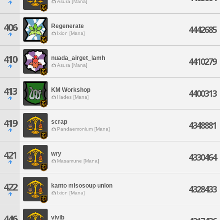
Asura [Mana]
406
Regenerate
4442685
Ixion [Mana]
410
nuada_airget_lamh
4410279
Asura [Mana]
413
KM Workshop
4400313
Hades [Mana]
419
scrap
4348881
Pandaemonium [Mana]
421
wry
4330464
Masamune [Mana]
422
kanto misosoup union
4328433
Ixion [Mana]
446
vivib