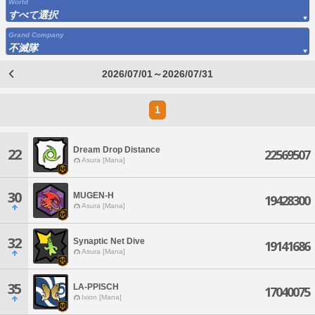
World
すべて選択
Grand Company
不滅隊
2026/07/01～2026/07/31
1
Dream Drop Distance
22
22569507
Asura [Mana]
30
MUGEN-H
19428300
Asura [Mana]
32
Synaptic Net Dive
19141686
Asura [Mana]
35
LA-PPISCH
17040075
Ixion [Mana]