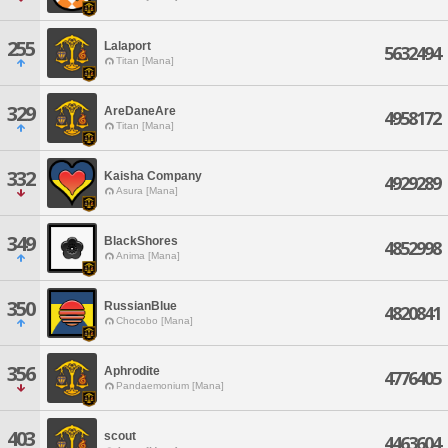
255
Lalaport
5632494
Titan [Mana]
329
AreDaneAre
4958172
Titan [Mana]
332
Kaisha Company
4929289
Asura [Mana]
349
BlackShores
4852998
Anima [Mana]
350
RussianBlue
4820841
Chocobo [Mana]
356
Aphrodite
4776405
Pandaemonium [Mana]
403
scout
4463604