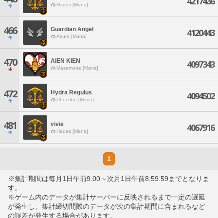
4217436
Hades [Mana]
466
Guardian Angel
4120443
Asura [Mana]
470
AIEN KIEN
4097343
Masamune [Mana]
472
Hydra Regulus
4094502
Chocobo [Mana]
481
vivie
4067916
Hades [Mana]
1
※集計期間は毎月1日午前9:00～次月1日午前8:59:59までとなりま
す。
※ゲーム内のデータが集計サーバーに反映されるまで一定の遅延
が発生し、集計締切間際のデータが次の集計期間に含まれるなど
の誤差が発生する場合があります。