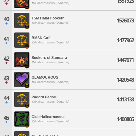
1531923
Halicarnassus [Dynamis]
40
TSM Halal Hooketh
1526073
Halicarnassus [Dynamis]
41
BMSK Cafe
1477962
Halicarnassus [Dynamis]
42
Seekers of Samsara
1447671
Halicarnassus [Dynamis]
43
GLAMOUROUS
1420548
Halicarnassus [Dynamis]
44
Padoru Padoru
1413138
Halicarnassus [Dynamis]
45
Club Halicarnassus
1400805
Halicarnassus [Dynamis]