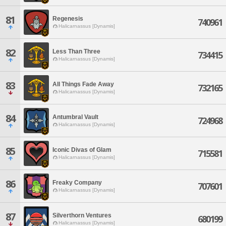
81
Regenesis
740961
Halicarnassus [Dynamis]
82
Less Than Three
734415
Halicarnassus [Dynamis]
83
All Things Fade Away
732165
Halicarnassus [Dynamis]
84
Antumbral Vault
724968
Halicarnassus [Dynamis]
85
Iconic Divas of Glam
715581
Halicarnassus [Dynamis]
86
Freaky Company
707601
Halicarnassus [Dynamis]
87
Silverthorn Ventures
680199
Halicarnassus [Dynamis]