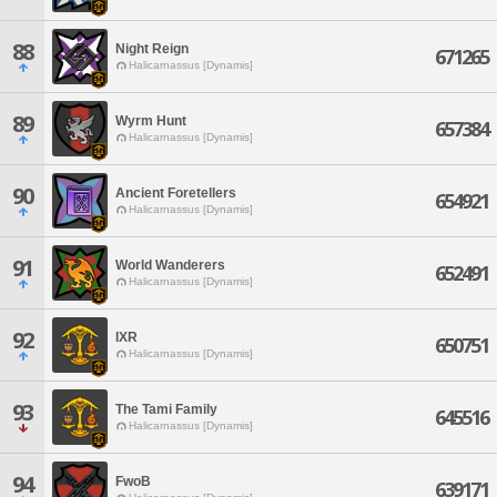
88
Night Reign
671265
Halicarnassus [Dynamis]
89
Wyrm Hunt
657384
Halicarnassus [Dynamis]
90
Ancient Foretellers
654921
Halicarnassus [Dynamis]
91
World Wanderers
652491
Halicarnassus [Dynamis]
92
IXR
650751
Halicarnassus [Dynamis]
93
The Tami Family
645516
Halicarnassus [Dynamis]
94
FwoB
639171