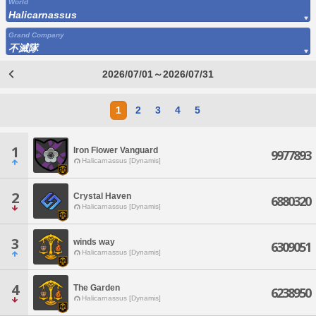
World
Halicarnassus
Grand Company
不滅隊
2026/07/01～2026/07/31
1
2
3
4
5
1
Iron Flower Vanguard
9977893
Halicarnassus [Dynamis]
2
Crystal Haven
6880320
Halicarnassus [Dynamis]
3
winds way
6309051
Halicarnassus [Dynamis]
4
The Garden
6238950
Halicarnassus [Dynamis]