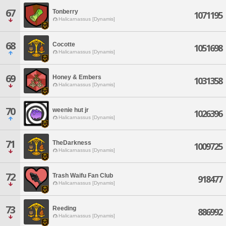
67
Tonberry
1071195
Halicarnassus [Dynamis]
68
Cocotte
1051698
Halicarnassus [Dynamis]
69
Honey & Embers
1031358
Halicarnassus [Dynamis]
70
weenie hut jr
1026396
Halicarnassus [Dynamis]
71
TheDarkness
1009725
Halicarnassus [Dynamis]
72
Trash Waifu Fan Club
918477
Halicarnassus [Dynamis]
73
Reeding
886992
Halicarnassus [Dynamis]