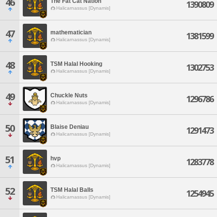
46
The Fat Cat Nation
1390809
Halicarnassus [Dynamis]
47
mathematician
1381599
Halicarnassus [Dynamis]
48
TSM Halal Hooking
1302753
Halicarnassus [Dynamis]
49
Chuckle Nuts
1296786
Halicarnassus [Dynamis]
50
Blaise Deniau
1291473
Halicarnassus [Dynamis]
51
hvp
1283778
Halicarnassus [Dynamis]
52
TSM Halal Balls
1254945
Halicarnassus [Dynamis]