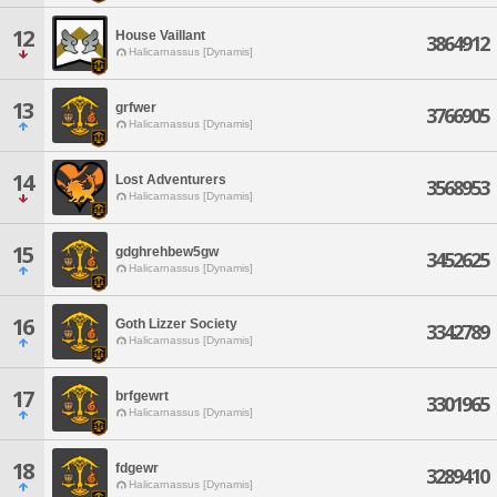
12
House Vaillant
3864912
Halicarnassus [Dynamis]
13
grfwer
3766905
Halicarnassus [Dynamis]
14
Lost Adventurers
3568953
Halicarnassus [Dynamis]
15
gdghrehbew5gw
3452625
Halicarnassus [Dynamis]
16
Goth Lizzer Society
3342789
Halicarnassus [Dynamis]
17
brfgewrt
3301965
Halicarnassus [Dynamis]
18
fdgewr
3289410
Halicarnassus [Dynamis]