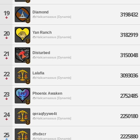
19
Diamond
3198432
Halicarnassus [Dynamis]
20
Yan Ranch
3182919
Halicarnassus [Dynamis]
21
Disturbed
3150048
Halicarnassus [Dynamis]
22
Lalafia
3093036
Halicarnassus [Dynamis]
23
Phoenix Awaken
2752485
Halicarnassus [Dynamis]
24
qeraqfyywe4t
2250180
Halicarnassus [Dynamis]
25
dfsdxcr
2225880
Halicarnassus [Dynamis]