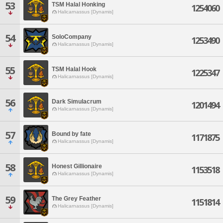
53
TSM Halal Honking
1254060
Halicarnassus [Dynamis]
54
SoloCompany
1253490
Halicarnassus [Dynamis]
55
TSM Halal Hook
1225347
Halicarnassus [Dynamis]
56
Dark Simulacrum
1201494
Halicarnassus [Dynamis]
57
Bound by fate
1171875
Halicarnassus [Dynamis]
58
Honest Gillionaire
1153518
Halicarnassus [Dynamis]
59
The Grey Feather
1151814
Halicarnassus [Dynamis]