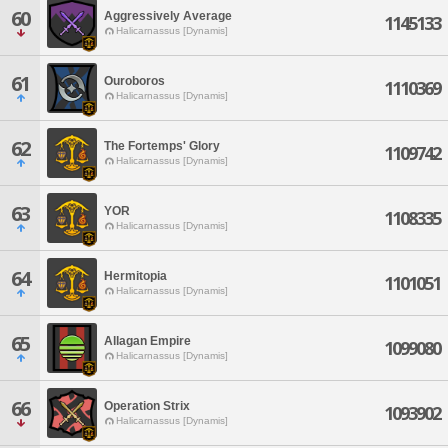
60
Aggressively Average
1145133
Halicarnassus [Dynamis]
61
Ouroboros
1110369
Halicarnassus [Dynamis]
62
The Fortemps' Glory
1109742
Halicarnassus [Dynamis]
63
YOR
1108335
Halicarnassus [Dynamis]
64
Hermitopia
1101051
Halicarnassus [Dynamis]
65
Allagan Empire
1099080
Halicarnassus [Dynamis]
66
Operation Strix
1093902
Halicarnassus [Dynamis]