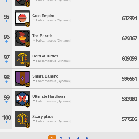
Halicarnassus [Dynamis]
95
Goot Empire
632994
Halicarnassus [Dynamis]
96
The Baratie
629367
Halicarnassus [Dynamis]
97
Herd of Turtles
609099
Halicarnassus [Dynamis]
98
Shinra Bansho
596661
Halicarnassus [Dynamis]
99
Ultimate Hardbass
583980
Halicarnassus [Dynamis]
100
Scary place
577506
Halicarnassus [Dynamis]
1
2
3
4
5