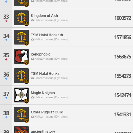
Halicarnassus [Dynamis]
33
Kingdom of Ash
1600572
Halicarnassus [Dynamis]
34
TSM Halal Honketh
1571856
Halicarnassus [Dynamis]
35
xenophobic
1563675
Halicarnassus [Dynamis]
36
TSM Halal Honks
1554273
Halicarnassus [Dynamis]
37
Magic Knights
1542474
Halicarnassus [Dynamis]
38
Other Pugilist Guild
1541331
Halicarnassus [Dynamis]
39
ancienthistory