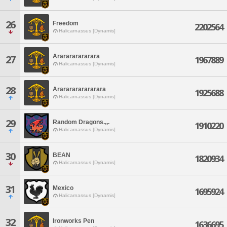
26
Freedom
2202564
Halicarnassus [Dynamis]
Ararararararara
27
1967889
Halicarnassus [Dynamis]
28
Arararararararara
1925688
Halicarnassus [Dynamis]
29
Random Dragons.,,.
1910220
Halicarnassus [Dynamis]
30
BEAN
1820934
Halicarnassus [Dynamis]
31
Mexico
1695924
Halicarnassus [Dynamis]
32
Ironworks Pen
1636695