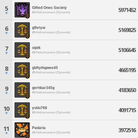
5
Gifted Ones Society
5971452
Halicarnassus [Dynamis]
6
gfhrtyw
5169825
Halicarnassus [Dynamis]
7
oiptk
5106645
Halicarnassus [Dynamis]
8
gbftythgwee45
4665195
Halicarnassus [Dynamis]
9
gerhbar345g
4183650
Halicarnassus [Dynamis]
10
yutiu768
4091715
Halicarnassus [Dynamis]
11
Padaria
3972516
Halicarnassus [Dynamis]