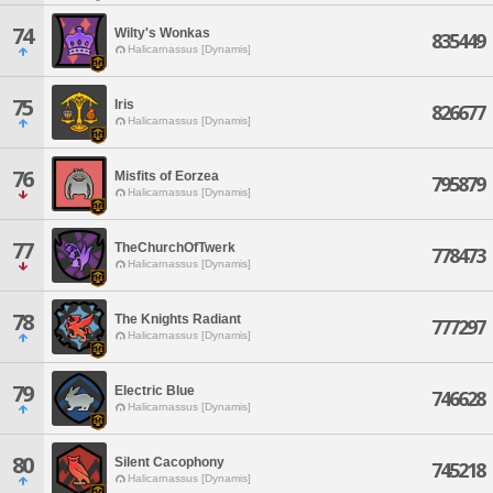
74
Wilty's Wonkas
835449
Halicarnassus [Dynamis]
75
Iris
826677
Halicarnassus [Dynamis]
76
Misfits of Eorzea
795879
Halicarnassus [Dynamis]
77
TheChurchOfTwerk
778473
Halicarnassus [Dynamis]
78
The Knights Radiant
777297
Halicarnassus [Dynamis]
79
Electric Blue
746628
Halicarnassus [Dynamis]
80
Silent Cacophony
745218
Halicarnassus [Dynamis]