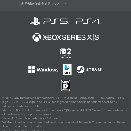
利用者情報の外部送信について
©2026 Sony Interactive Entertainment LLC."PlayStation Family Mark", "PlayStation", "PS5
logo", "PS5", "PS4 logo" and "PS4" are registered trademarks or trademarks of Sony
Interactive Entertainment Inc.
Microsoft, the XBOX Sphere mark, the Series X|S logo and XBOX Series X|S are trademarks
of the Microsoft group of companies.
Nintendo Switch is a trademark of Nintendo.
Windows is either a registered trademark or trademark of Microsoft Corporation in the United
States and/or other countries.
Mac is a trademark of Apple Inc.