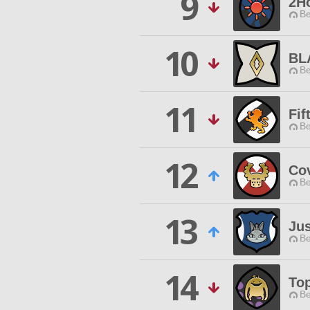
9
2H
Be
10
BL
Be
11
Fif
Be
12
Cov
Be
13
Ju
Be
14
To
Be