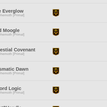
e Everglow
hemoth [Primal]
d Moogle
hemoth [Primal]
estial Covenant
hemoth [Primal]
ismatic Dawn
hemoth [Primal]
ord Logic
hemoth [Primal]