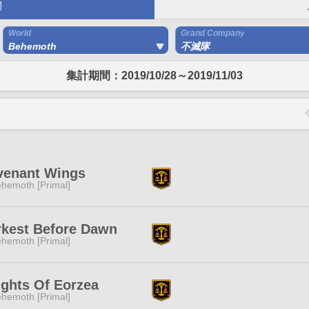
間
World
Grand Company
Behemoth
不滅隊
集計期間：2019/10/28～2019/11/03
venant Wings
hemoth [Primal]
rkest Before Dawn
hemoth [Primal]
ghts Of Eorzea
hemoth [Primal]