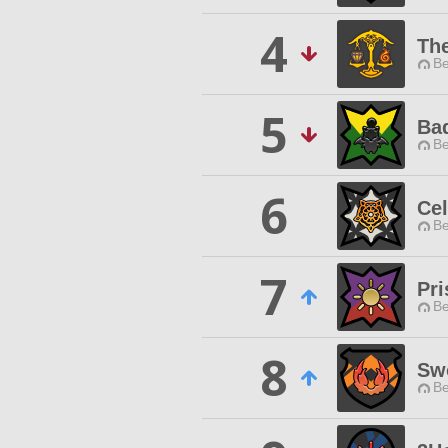
4
Th
Be
5
Ba
Be
6
Cel
Be
7
Pr
Be
8
Sw
Be