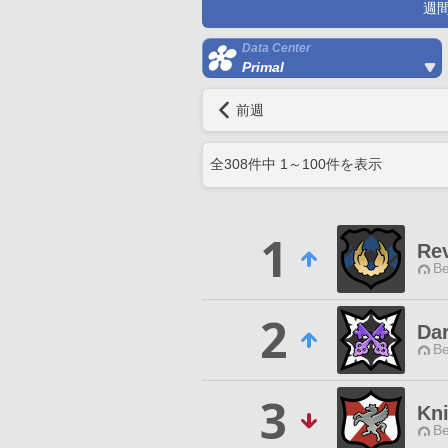
週
Data Center
Primal
前週
全
308
件中
1
～
100
件を表示
1
Re
Be
2
Da
Be
3
Kni
Be