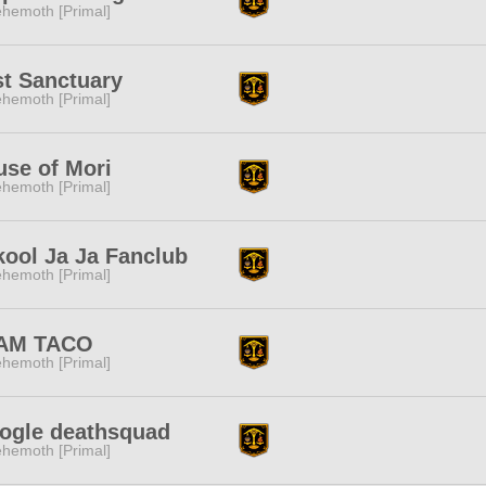
hemoth [Primal]
t Sanctuary
hemoth [Primal]
se of Mori
hemoth [Primal]
ool Ja Ja Fanclub
hemoth [Primal]
AM TACO
hemoth [Primal]
ogle deathsquad
hemoth [Primal]