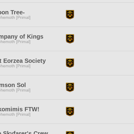
oon Tree-
hemoth [Primal]
mpany of Kings
hemoth [Primal]
t Eorzea Society
hemoth [Primal]
imson Sol
hemoth [Primal]
komimis FTW!
hemoth [Primal]
 Skyfarer's Crew