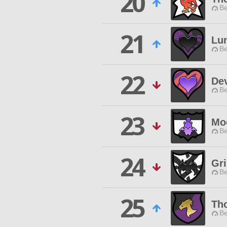
20
Be
21
Lu
Be
22
Dev
Be
23
Moo
Be
24
Gri
Be
25
Th
Be