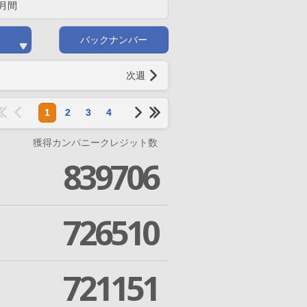
月間
バックナンバー
次週
1
2
3
4
獲得カンパニークレジット数
839706
726510
721151