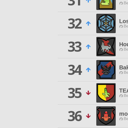
31
Be
32
Los
Be
33
Hou
Be
34
Bak
Be
35
TE
Be
36
mo
Be