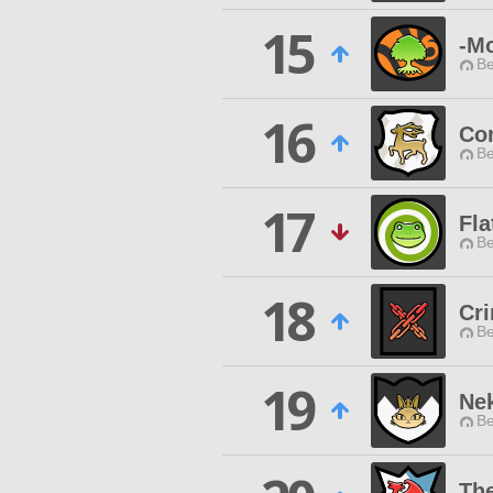
15
-M
Be
16
Co
Be
17
Fla
Be
18
Cr
Be
19
Ne
Be
The