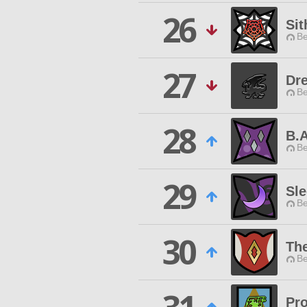
26
Sit
Be
27
Dr
Be
28
B.A
Be
29
Sle
Be
30
The
Be
Pr