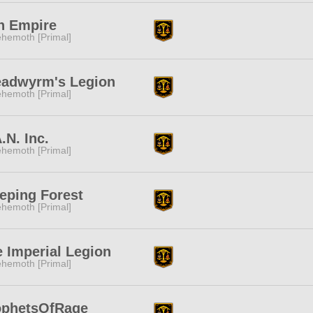
h Empire
hemoth [Primal]
eadwyrm's Legion
hemoth [Primal]
.N. Inc.
hemoth [Primal]
eping Forest
hemoth [Primal]
 Imperial Legion
hemoth [Primal]
ophetsOfRage