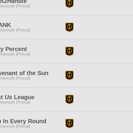
ot2Handle
hemoth [Primal]
ANK
hemoth [Primal]
ty Percent
hemoth [Primal]
enant of the Sun
hemoth [Primal]
st Us League
hemoth [Primal]
p In Every Round
hemoth [Primal]