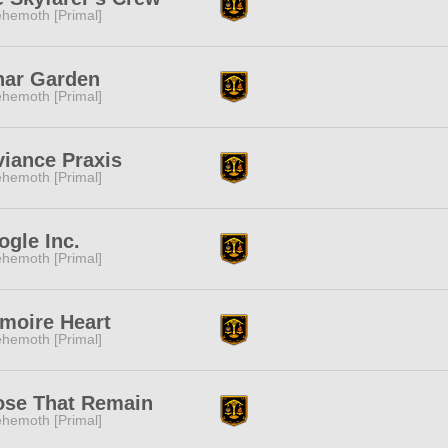
hemoth [Primal]
nar Garden
hemoth [Primal]
iance Praxis
hemoth [Primal]
gle Inc.
hemoth [Primal]
moire Heart
hemoth [Primal]
ose That Remain
hemoth [Primal]