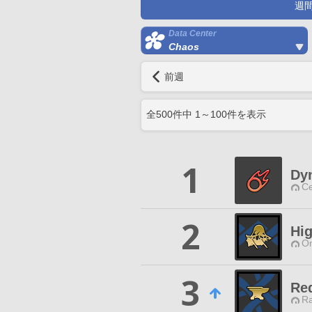
週
Data Center
Chaos
前週
全
500
件中
1
～
100
件を表示
1
Dy
Ce
2
Hi
O
3
Re
Ra