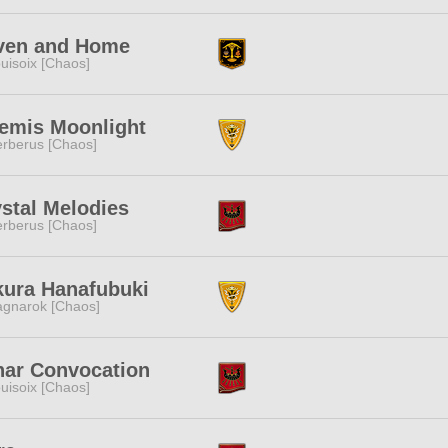
ven and Home
uisoix [Chaos]
temis Moonlight
rberus [Chaos]
stal Melodies
rberus [Chaos]
kura Hanafubuki
gnarok [Chaos]
nar Convocation
uisoix [Chaos]