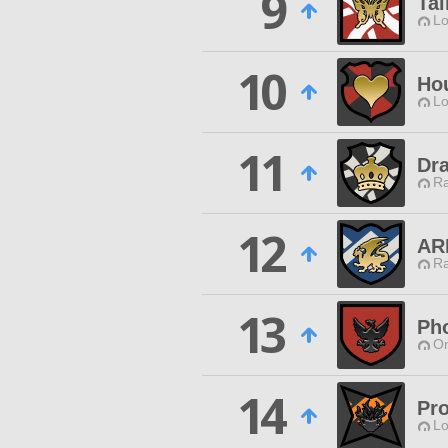
9
Tai
Lo
10
Ho
Lo
11
Dr
Ra
12
AR
Ra
13
Ph
O
14
Pro
Lo