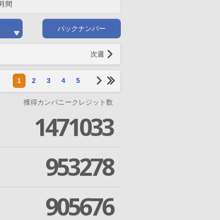
月間
バックナンバー
次週
1
2
3
4
5
獲得カンパニークレジット数
1471033
953278
905676