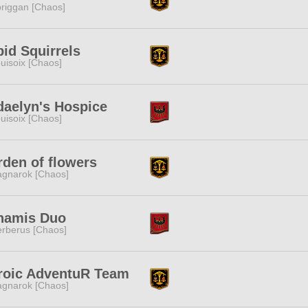
riggan [Chaos]
id Squirrels
uisoix [Chaos]
daelyn's Hospice
uisoix [Chaos]
den of flowers
gnarok [Chaos]
namis Duo
rberus [Chaos]
roic AdventuR Team
gnarok [Chaos]