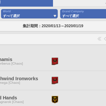
間
World
Grand Company
すべて選択
すべて選択
集計期間：2020/01/13～2020/01/19
namis
rberus [Chaos]
ghwind Ironworks
mega [Chaos]
d Hands
gnarok [Chaos]