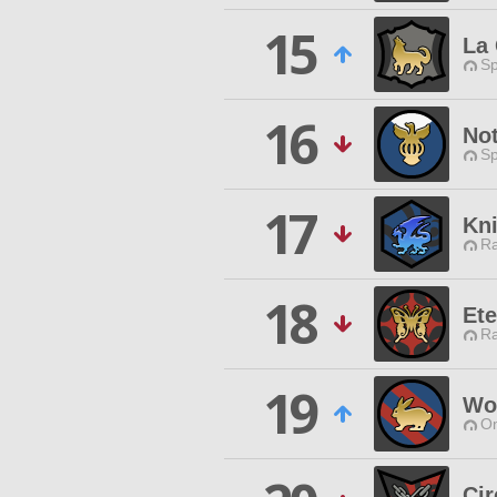
15
La 
Sp
16
No
Sp
17
Kn
Ra
18
Ete
Ra
19
Wo
O
Cir