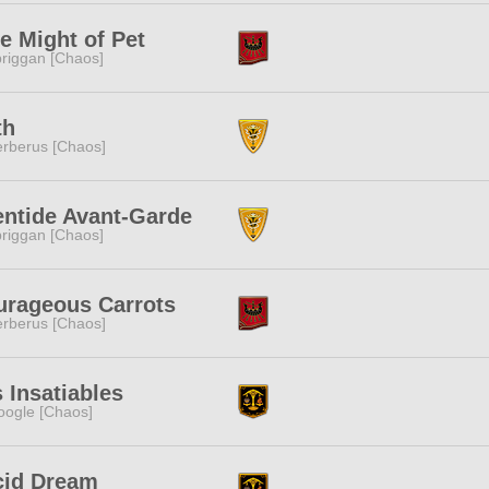
e Might of Pet
riggan [Chaos]
th
rberus [Chaos]
entide Avant-Garde
riggan [Chaos]
urageous Carrots
rberus [Chaos]
 Insatiables
ogle [Chaos]
cid Dream