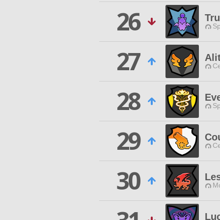
26
Tru
Sp
27
Ali
Ce
28
Ev
Sp
29
Co
Ce
30
Les
Mo
Lu