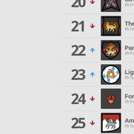
20
O
21
Th
Sp
22
Pa
Ra
23
Li
Sp
24
Fo
Ra
25
Am
Sp