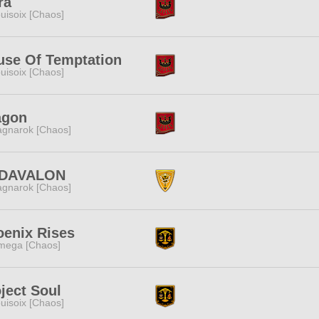
ra
uisoix [Chaos]
use Of Temptation
uisoix [Chaos]
agon
gnarok [Chaos]
DAVALON
gnarok [Chaos]
oenix Rises
mega [Chaos]
ject Soul
uisoix [Chaos]