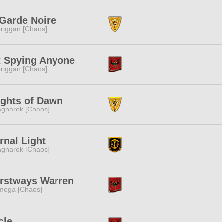
Garde Noire
riggan [Chaos]
t Spying Anyone
riggan [Chaos]
ights of Dawn
gnarok [Chaos]
rnal Light
gnarok [Chaos]
rstways Warren
mega [Chaos]
cle