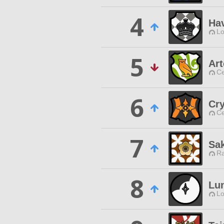
4
Ha
Lo
5
Ar
Ce
6
Cry
Ce
7
Sa
Ra
8
Lu
Lo