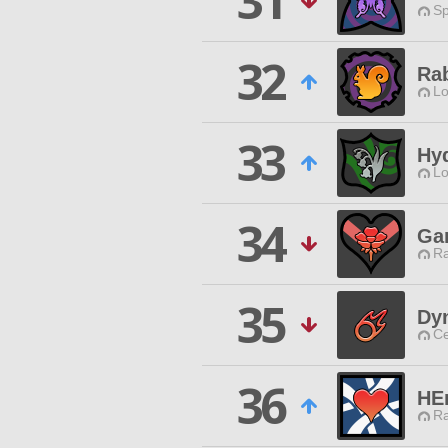
31
Sp
32
Rab
Lo
33
Hy
Lo
34
Gar
Ra
35
Dy
Ce
36
HE
Ra