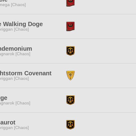
mega [Chaos]
e Walking Doge
riggan [Chaos]
ndemonium
gnarok [Chaos]
ghtstorm Covenant
riggan [Chaos]
rge
gnarok [Chaos]
aurot
riggan [Chaos]