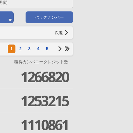
月間
バックナンバー
次週
1
2
3
4
5
獲得カンパニークレジット数
1266820
1253215
1110861