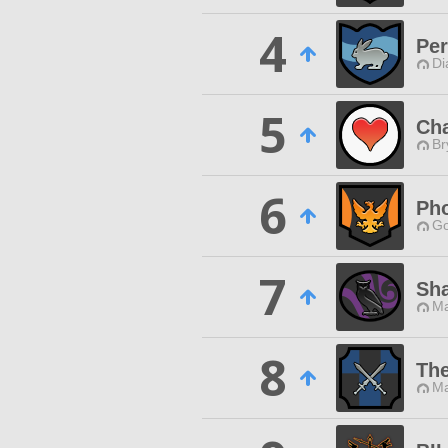
4
Per
Di
5
Ch
Br
6
Pho
Go
7
Sha
Ma
8
The
Ma