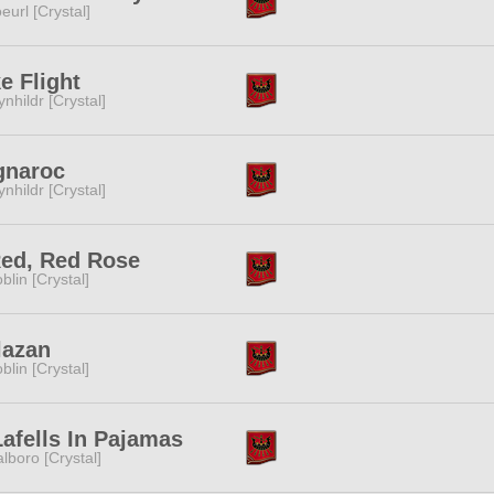
eurl [Crystal]
e Flight
ynhildr [Crystal]
gnaroc
ynhildr [Crystal]
ed, Red Rose
blin [Crystal]
lazan
blin [Crystal]
afells In Pajamas
lboro [Crystal]