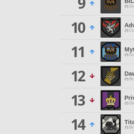
9
BI
Go
10
Adv
Co
11
Myt
Go
12
Da
Br
13
Pri
Di
14
Tit
Br