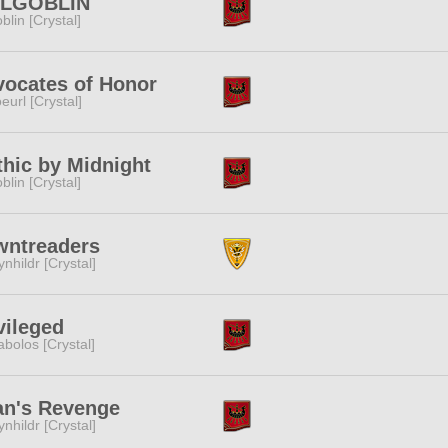
LLGOBLIN
blin [Crystal]
ocates of Honor
eurl [Crystal]
hic by Midnight
blin [Crystal]
wntreaders
ynhildr [Crystal]
vileged
abolos [Crystal]
an's Revenge
ynhildr [Crystal]