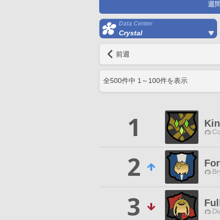
週
Data Center
Crystal
前週
全
500
件中
1
～
100
件を表示
1
Kin
Co
2
For
Br
3
Ful
Di