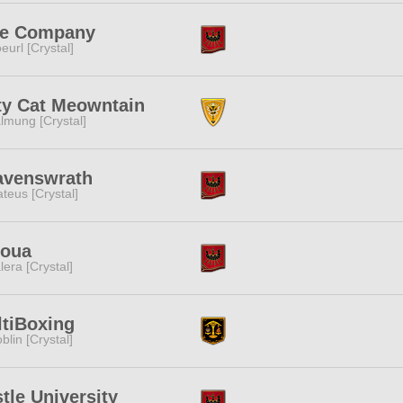
ee Company
eurl [Crystal]
ty Cat Meowntain
lmung [Crystal]
avenswrath
teus [Crystal]
youa
lera [Crystal]
tiBoxing
blin [Crystal]
tle University