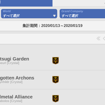
間
World
Grand Company
すべて選択
すべて選択
集計期間：2020/01/13～2020/01/19
tsugi Garden
eurl [Crystal]
gotten Archons
ynhildr [Crystal]
lmetal Alliance
abolos [Crystal]