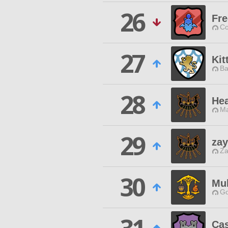
26
Fr
Co
27
Kit
Ba
28
He
Ma
29
za
Za
30
Mul
Go
Cas