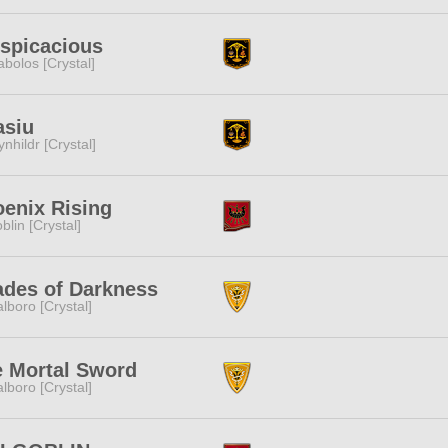
spicacious
abolos [Crystal]
asiu
ynhildr [Crystal]
enix Rising
blin [Crystal]
des of Darkness
lboro [Crystal]
 Mortal Sword
lboro [Crystal]