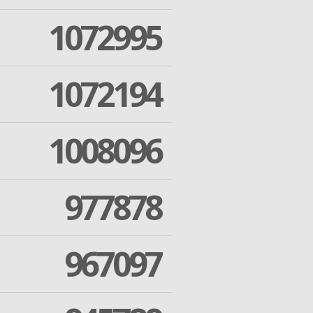
1072995
1072194
1008096
977878
967097