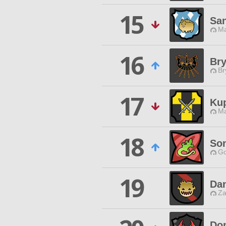
15
San
Ma
16
Br
Br
17
Ku
Ma
18
So
Go
19
Da
Za
Do