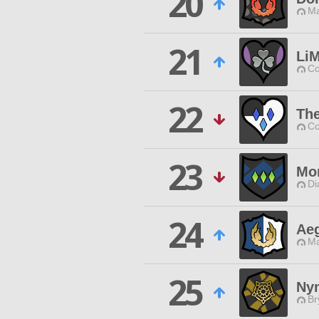
20
Ma
21
Li
Co
22
The
Co
23
Mo
Di
24
Aeg
Ma
25
Nym
Br