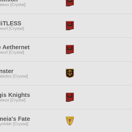
teus [Crystal]
MiTLESS
eurl [Crystal]
 Aethernet
eurl [Crystal]
nster
abolos [Crystal]
is Knights
teus [Crystal]
eia's Fate
ynhildr [Crystal]