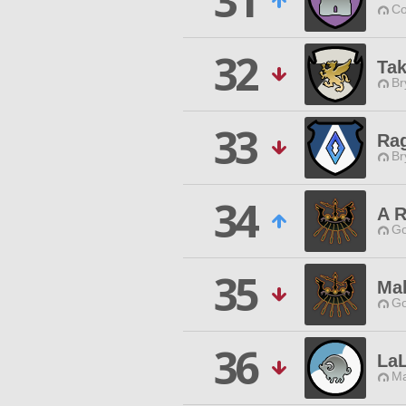
31
Co
32
Tak
Br
33
Ra
Br
34
A R
Go
35
Ma
Go
36
LaL
Ma