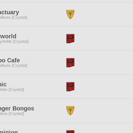
ctuary
lboro [Crystal]
yworld
ynhildr [Crystal]
po Cafe
lboro [Crystal]
nic
blin [Crystal]
nger Bongos
lera [Crystal]
minion