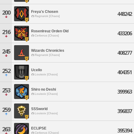
200
Freya's Chosen
448242
Ragnarok [Chaos]
216
Rosenlreuz Orden Old
433206
Cerberus [Chaos]
245
Wizards Chronicles
408277
Ragnarok [Chaos]
252
Ucello
404351
Louisoix [Chaos]
253
Shiro no Deshi
399963
Louisoix [Chaos]
259
SSSworld
396837
Louisoix [Chaos]
263
ECLIPSE
395394
Cerberus [Chaos]