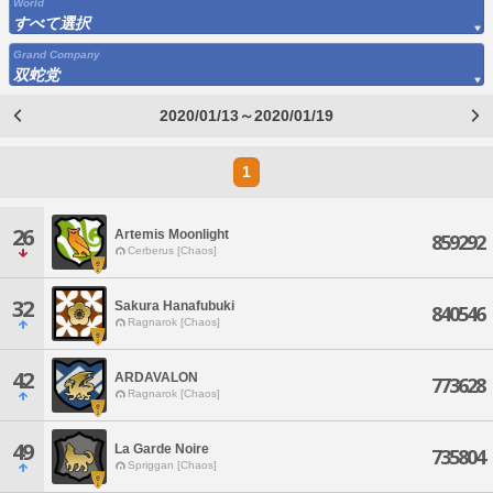
World
すべて選択
Grand Company
双蛇党
2020/01/13～2020/01/19
1
26
Artemis Moonlight
859292
Cerberus [Chaos]
32
Sakura Hanafubuki
840546
Ragnarok [Chaos]
42
ARDAVALON
773628
Ragnarok [Chaos]
49
La Garde Noire
735804
Spriggan [Chaos]