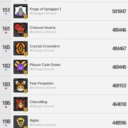
151
Frogs of Spriggan 1
501847
Spriggan [Chaos]
161
Crimson Hearts
490446
Cerberus [Chaos]
165
Crystal Crusaders
484467
Omega [Chaos]
182
Please Calm Down
469440
Omega [Chaos]
183
Fate Forgotten
469153
Cerberus [Chaos]
186
ChocoMog
464018
Moogle [Chaos]
198
flightr
448596
Cerberus [Chaos]