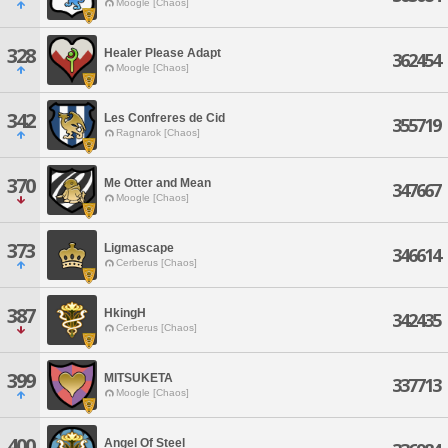
Moogle [Chaos]
328
Healer Please Adapt
362454
Moogle [Chaos]
342
Les Confreres de Cid
355719
Ragnarok [Chaos]
370
Me Otter and Mean
347667
Moogle [Chaos]
373
Ligmascape
346614
Cerberus [Chaos]
387
HkingH
342435
Cerberus [Chaos]
399
MITSUKETA
337713
Moogle [Chaos]
400
Angel Of Steel