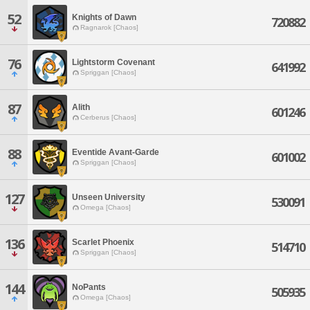
52
Knights of Dawn
720882
Ragnarok [Chaos]
76
Lightstorm Covenant
641992
Spriggan [Chaos]
87
Alith
601246
Cerberus [Chaos]
88
Eventide Avant-Garde
601002
Spriggan [Chaos]
127
Unseen University
530091
Omega [Chaos]
136
Scarlet Phoenix
514710
Spriggan [Chaos]
144
NoPants
505935
Omega [Chaos]