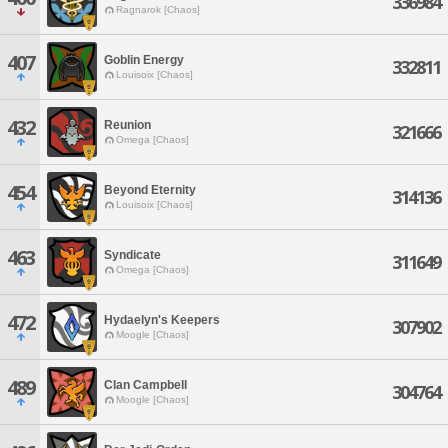
336984
Ragnarok [Chaos]
407
Goblin Energy
332811
Louisoix [Chaos]
432
Reunion
321666
Omega [Chaos]
454
Beyond Eternity
314136
Louisoix [Chaos]
463
Syndicate
311649
Omega [Chaos]
472
Hydaelyn's Keepers
307902
Moogle [Chaos]
489
Clan Campbell
304764
Moogle [Chaos]