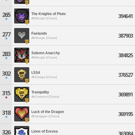
265
The Knights of Pluto
394641
Moogle [Chaos]
277
Faelands
387903
Moogle [Chaos]
283
Solemn Anarchy
384825
Moogle [Chaos]
302
L5S4
376527
Omega [Chaos]
315
Tranquility
369891
Cerberus [Chaos]
318
Luck of the Dragon
369195
Spriggan [Chaos]
326
Lions of Eorzea
363084