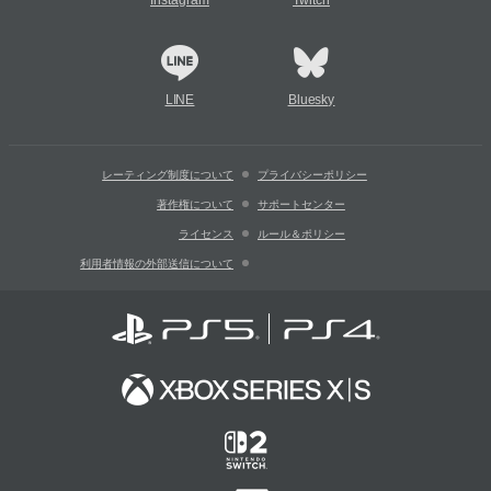
Instagram
Twitch
LINE
Bluesky
レーティング制度について
プライバシーポリシー
著作権について
サポートセンター
ライセンス
ルール＆ポリシー
利用者情報の外部送信について