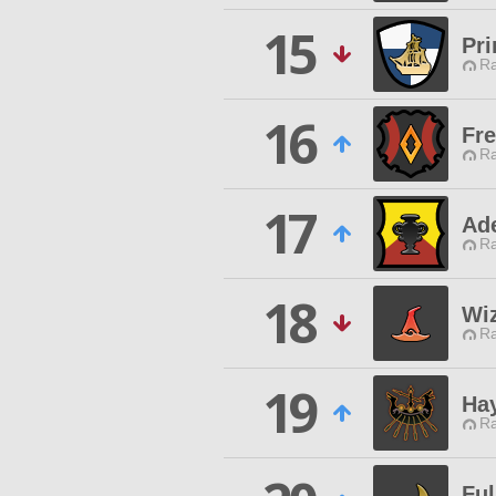
15
Pri
Ra
16
Fr
Ra
17
Ad
Ra
18
Wiz
Ra
19
Ha
Ra
Ful