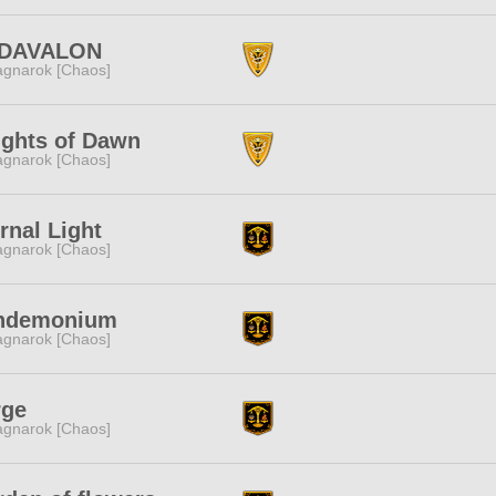
DAVALON
gnarok [Chaos]
ights of Dawn
gnarok [Chaos]
rnal Light
gnarok [Chaos]
ndemonium
gnarok [Chaos]
rge
gnarok [Chaos]