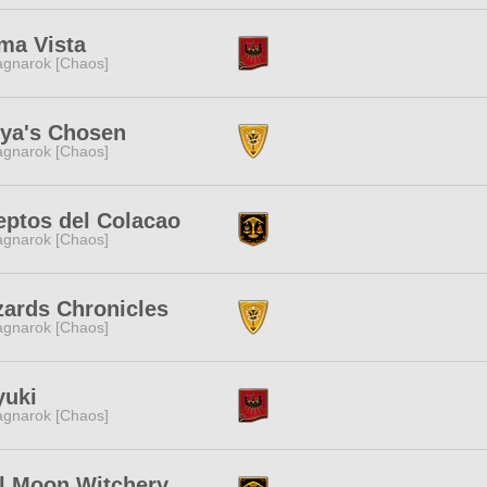
ma Vista
gnarok [Chaos]
eya's Chosen
gnarok [Chaos]
eptos del Colacao
gnarok [Chaos]
ards Chronicles
gnarok [Chaos]
yuki
gnarok [Chaos]
l Moon Witchery