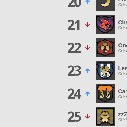
20
Ra
21
Ch
Ra
22
On
Ra
23
Les
Ra
24
Ca
Ra
25
zz
Ra