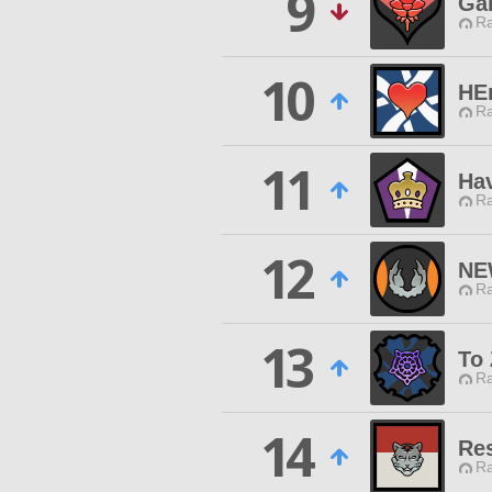
9
Gar
Ra
10
HE
Ra
11
Ha
Ra
12
NE
Ra
13
To
Ra
14
Res
Ra