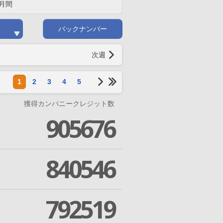
月間
バックナンバー
次週
1
2
3
4
5
獲得カンパニークレジット数
905676
840546
792519