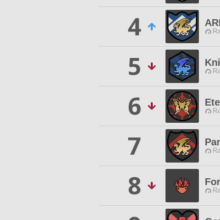
4
AR
Ra
5
Kn
Ra
6
Ete
Ra
7
Pa
Ra
8
Fo
Ra