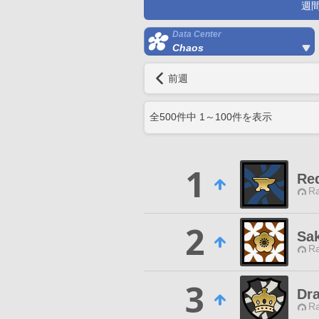
週
Data Center
Chaos
前週
全
500
件中
1
～
100
件を表示
1
Re
Ra
2
Sa
Ra
3
Dr
Ra