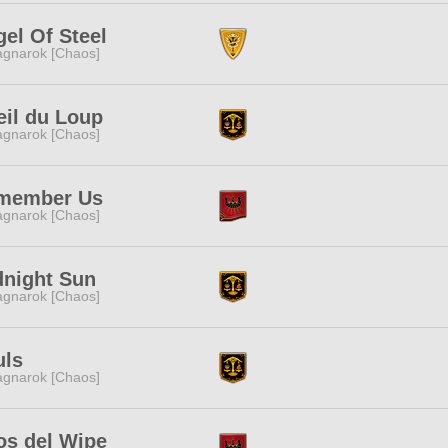
el Of Steel
gnarok [Chaos]
eil du Loup
gnarok [Chaos]
member Us
gnarok [Chaos]
dnight Sun
gnarok [Chaos]
uls
gnarok [Chaos]
os del Wipe