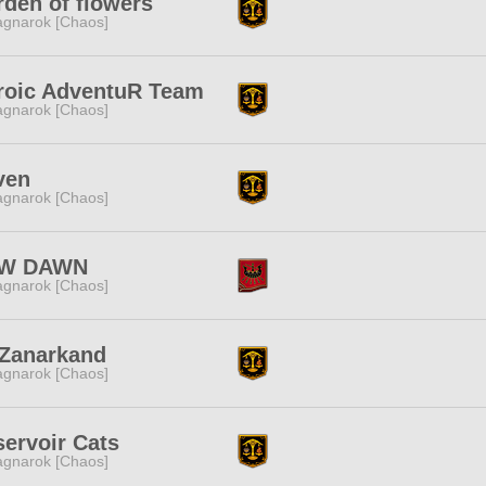
den of flowers
gnarok [Chaos]
roic AdventuR Team
gnarok [Chaos]
ven
gnarok [Chaos]
W DAWN
gnarok [Chaos]
 Zanarkand
gnarok [Chaos]
ervoir Cats
gnarok [Chaos]