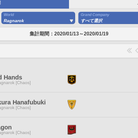
間
World
Grand Company
Ragnarok
すべて選択
集計期間：2020/01/13～2020/01/19
d Hands
gnarok [Chaos]
kura Hanafubuki
gnarok [Chaos]
agon
gnarok [Chaos]