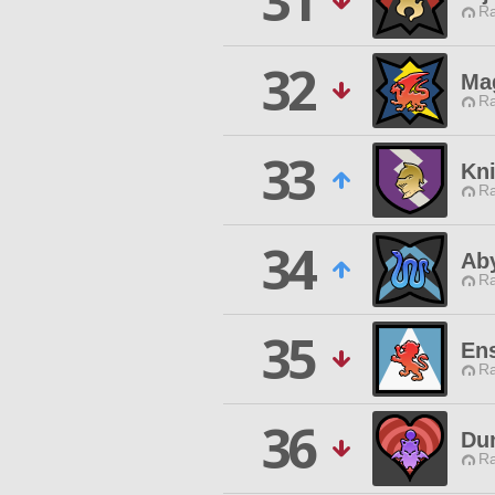
31
Ra
32
Mag
Ra
33
Kni
Ra
34
Ab
Ra
35
En
Ra
36
Du
Ra