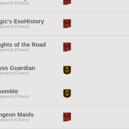
gnarok [Chaos]
ic's EsoHistory
gnarok [Chaos]
ghts of the Road
gnarok [Chaos]
yss Guardian
gnarok [Chaos]
semble
gnarok [Chaos]
ngeon Maids
gnarok [Chaos]