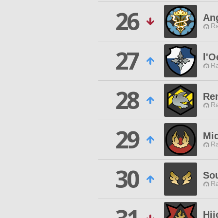
26
Ang
Ra
27
l'O
Ra
28
Re
Ra
29
Mi
Ra
30
So
Ra
Hij