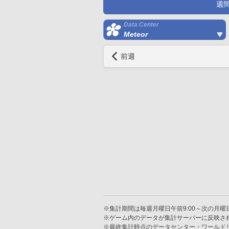
週
Data Center
Meteor
前週
※集計期間は毎週月曜日午前9:00～次の月曜日
※ゲーム内のデータが集計サーバーに反映さ
※最終集計時点のデータセンター・ワールド