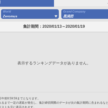
間
World
Grand Company
Zeromus
黒渦団
集計期間：2020/01/13～2020/01/19
表示するランキングデータがありません。
午前8:59:59までとなります。
れるまで一定の遅延が発生し、集計締切間際のデータが次の集計期間に含まれるな
リストを元に表示されます。